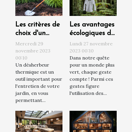
Les critères de
Les avantages
choix d'un
écologiques de
désherbeur
l'utilisation des
Mercredi 29
Lundi 27 novembre
thermique
étendoirs à
novembre 2023
2023 00:10
00:10
Dans notre quête
linge
Un désherbeur
pour un monde plus
thermique est un
vert, chaque geste
outil important pour
compte ! Parmi ces
l'entretien de votre
gestes figure
jardin, en vous
l'utilisation des...
permettant...