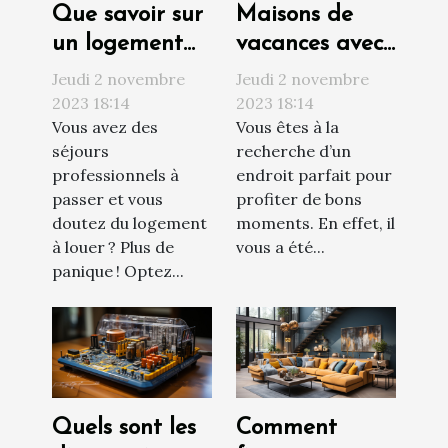
Que savoir sur
Maisons de
un logement
vacances avec
social ?
piscine : où
Jeudi 2 novembre
Jeudi 2 novembre
trouvée ?
2023 18:14
2023 18:14
Vous avez des
Vous êtes à la
séjours
recherche d’un
professionnels à
endroit parfait pour
passer et vous
profiter de bons
doutez du logement
moments. En effet, il
à louer ? Plus de
vous a été...
panique ! Optez...
Quels sont les
Comment