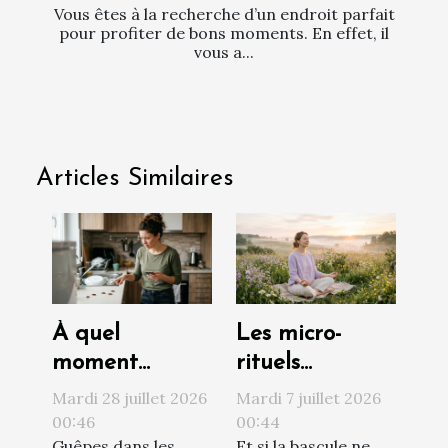
Vous êtes à la recherche d’un endroit parfait
pour profiter de bons moments. En effet, il
vous a...
Articles Similaires
À quel
Les micro-
moment
rituels
contacter un
quotidiens qui
Mardi 28 juillet 2026
Mardi 7 juillet 2026
professionnel
transforment
00:46
00:44
Guêpes dans les
Et si la bascule ne