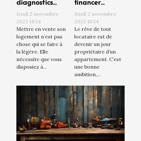
diagnostics
financer
techniques à
l’achat de son
Jeudi 2 novembre
Jeudi 2 novembre
réaliser avant
premier
2023 18:14
2023 18:14
Mettre en vente son
Le rêve de tout
de vendre son
appartement ?
logement n’est pas
locataire est de
appartement ?
chose qui se faire à
devenir un jour
la légère. Elle
propriétaire d’un
nécessite que vous
appartement. C’est
disposiez à...
une bonne
ambition,...