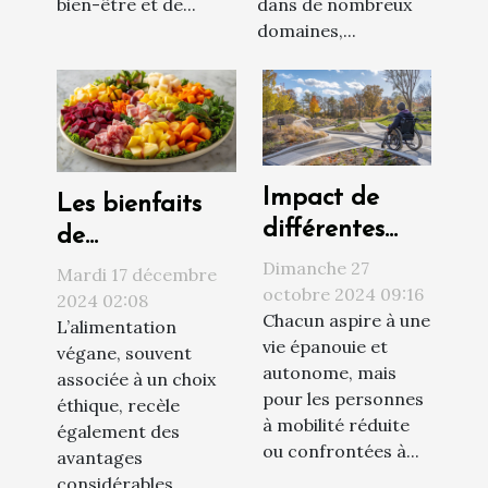
bien-être et de...
dans de nombreux
domaines,...
Impact de
Les bienfaits
différentes
de
solutions
l'alimentation
Dimanche 27
Mardi 17 décembre
d'accessibilité
octobre 2024 09:16
végane sur la
2024 02:08
Chacun aspire à une
sur la qualité
L’alimentation
santé et
vie épanouie et
végane, souvent
de vie
l'environnement
autonome, mais
associée à un choix
pour les personnes
éthique, recèle
à mobilité réduite
également des
ou confrontées à...
avantages
considérables...