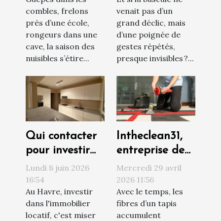
face à une
votre vision du
combles, frelons
venait pas d’un
invasion de
monde
près d’une école,
grand déclic, mais
nuisibles ?
rongeurs dans une
d’une poignée de
cave, la saison des
gestes répétés,
nuisibles s’étire...
presque invisibles ?...
Qui contacter
Intheclean31,
pour investir
entreprise de
sereinement
confiance pour
Lundi 8 juin 2026
Mercredi 29 avril
au Havre ?
le nettoyage
16:54
2026 11:56
Au Havre, investir
Avec le temps, les
de vos tapis à
dans l'immobilier
fibres d’un tapis
Toulouse
locatif, c'est miser
accumulent