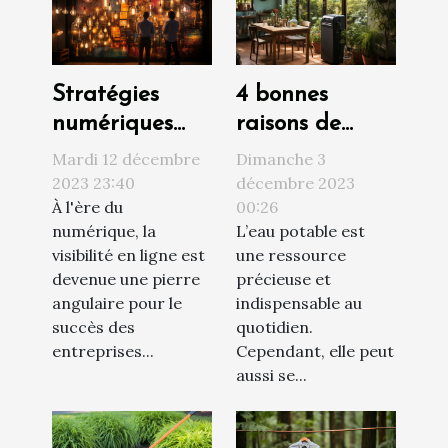
Stratégies
4 bonnes
numériques
raisons de
innovantes
faire installer
Mardi 12 décembre
Dimanche 3
pour
un adoucisseur
2023 23:40
décembre 2023
À l'ère du
00:26
augmenter la
d’eau chez soi
numérique, la
L’eau potable est
visibilité d'une
visibilité en ligne est
une ressource
entreprise
devenue une pierre
précieuse et
angulaire pour le
indispensable au
succès des
quotidien.
entreprises...
Cependant, elle peut
aussi se...