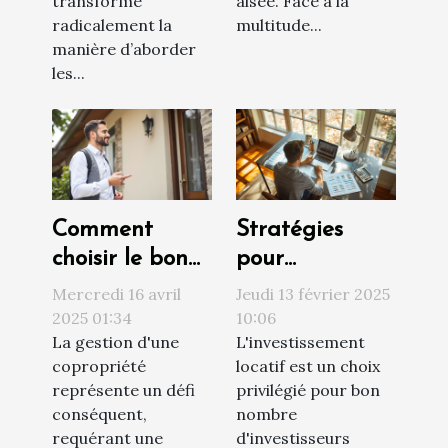
transforme
aisée. Face à la
radicalement la
multitude...
manière d’aborder
les...
Comment
Stratégies
choisir le bon
pour
syndic de
augmenter la
Mercredi 16 avril
Jeudi 13 février 2025
copropriété
rentabilité de
2025 01:34
10:06
La gestion d'une
L'investissement
pour une
votre
copropriété
locatif est un choix
gestion
investissement
représente un défi
privilégié pour bon
efficace
locatif
conséquent,
nombre
requérant une
d'investisseurs