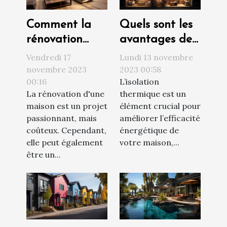
Comment la
Quels sont les
rénovation
avantages de
peut
l’isolation
Vendredi 17
Lundi 13 novembre
augmenter la
thermique par
novembre 2023
2023 00:58
00:16
L’isolation
valeur de votre
l’intérieur pour
La rénovation d'une
thermique est un
propriété
votre maison ?
maison est un projet
élément crucial pour
passionnant, mais
améliorer l’efficacité
coûteux. Cependant,
énergétique de
elle peut également
votre maison,...
être un...