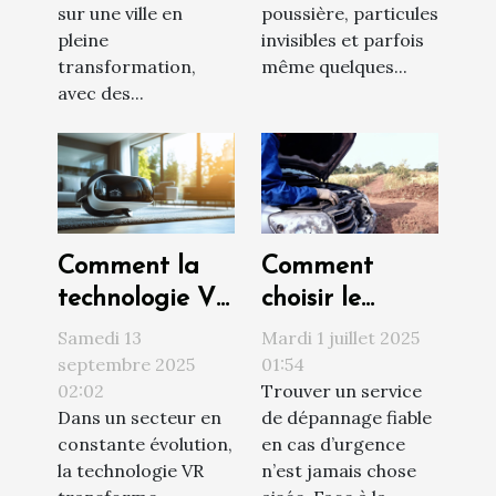
sur une ville en
poussière, particules
pleine
invisibles et parfois
transformation,
même quelques...
avec des...
Comment la
Comment
technologie VR
choisir le
révolutionne
meilleur service
Samedi 13
Mardi 1 juillet 2025
les visites
de dépannage
septembre 2025
01:54
02:02
Trouver un service
immobilières ?
en urgence ?
Dans un secteur en
de dépannage fiable
constante évolution,
en cas d’urgence
la technologie VR
n’est jamais chose