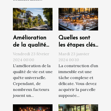
Amélioration
Quelles sont
de la qualité
les étapes clés
de vie par le
d’un projet de
Vendredi 23 février
Mardi 23 janvier
choix du
construction ?
2024 00:00
2024 00:10
L'amélioration de la
La construction d’un
logement
qualité de vie est une
immeuble est une
quête universelle.
tâche complexe et
Cependant, de
délicate. Vous devez
nombreux facteurs
acquérir la parcelle
jouent un...
supposée...