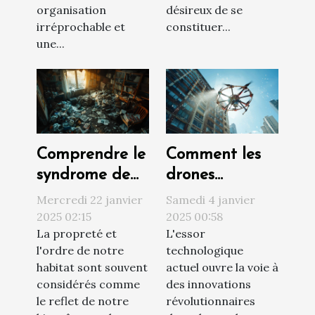
organisation
désireux de se
irréprochable et
constituer...
une...
Comprendre le
Comment les
syndrome de
drones
Diogène et ses
révolutionnent
Mercredi 22 janvier
Samedi 4 janvier
impacts sur
le nettoyage
2025 02:15
2025 00:58
La propreté et
L'essor
l'habitat
extérieur des
l'ordre de notre
technologique
bâtiments
habitat sont souvent
actuel ouvre la voie à
considérés comme
des innovations
le reflet de notre
révolutionnaires