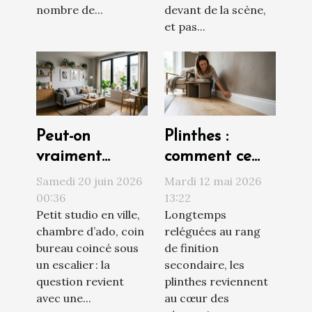
nombre de...
devant de la scène,
et pas...
Peut-on
Plinthes :
vraiment
comment ce
optimiser un
détail
Samedi 20 juin 2026
Mardi 12 mai 2026
petit espace
transforme
00:36
13:22
Petit studio en ville,
Longtemps
sans sacrifier le
votre
chambre d’ado, coin
reléguées au rang
style ?
rénovation
bureau coincé sous
de finition
sans effort
un escalier : la
secondaire, les
question revient
plinthes reviennent
avec une...
au cœur des