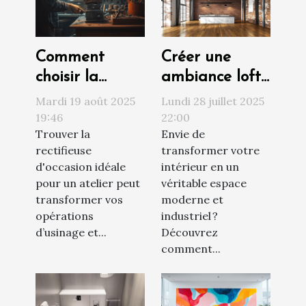
Comment
Créer une
choisir la
ambiance loft :
meilleure
matériaux et
Mardi 19 août 2025
Lundi 28 juillet 2025
rectifieuse
couleurs clés
19:46
22:00
Trouver la
Envie de
d'occasion pour
rectifieuse
transformer votre
votre atelier ?
d'occasion idéale
intérieur en un
pour un atelier peut
véritable espace
transformer vos
moderne et
opérations
industriel ?
d’usinage et...
Découvrez
comment...