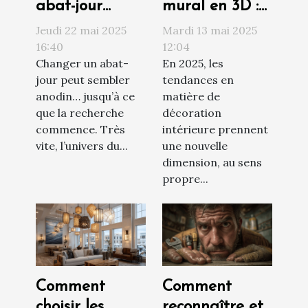
abat-jour
mural en 3D :
cylindre au
le must-have
Jeudi 22 mai 2025
Mardi 13 mai 2025
meilleur prix ?
déco
16:40
12:04
Changer un abat-
En 2025, les
d'intérieur
jour peut sembler
tendances en
2025
anodin… jusqu’à ce
matière de
que la recherche
décoration
commence. Très
intérieure prennent
vite, l’univers du...
une nouvelle
dimension, au sens
propre...
Comment
Comment
choisir les
reconnaître et