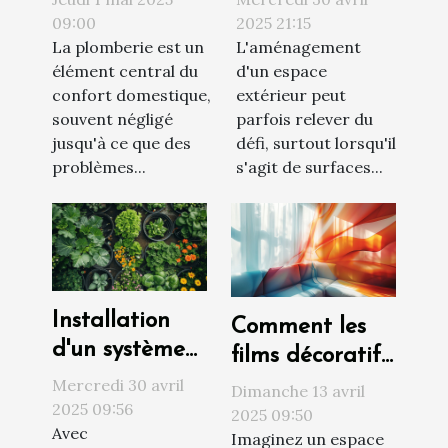
problèmes de
extérieur des
09:00
2025 21:15
La plomberie est un
L'aménagement
plomberie chez
astuces pour
élément central du
d'un espace
soi
optimiser
confort domestique,
extérieur peut
chaque mètre
souvent négligé
parfois relever du
carré
jusqu'à ce que des
défi, surtout lorsqu'il
problèmes...
s'agit de surfaces...
Installation
Comment les
d'un système
films décoratifs
d'arrosage
peuvent
Mercredi 30 avril
Dimanche 13 avril
goutte à
2025 09:56
métamorphoser
2025 09:50
Avec
goutte DIY
Imaginez un espace
votre intérieur