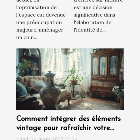
stratégies et
maison
l'optimisation de
est une décision
astuces
l'espace est devenue
significative dans
une préoccupation
l'élaboration de
majeure, aménager
l'identité de...
un coin...
Comment intégrer des éléments
vintage pour rafraîchir votre
intérieur
Lundi 24 mars 2025 00:24