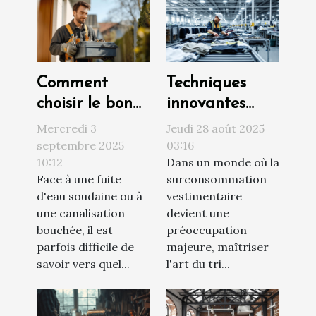
Comment
Techniques
choisir le bon
innovantes
service de
pour un tri
Mercredi 3
Jeudi 28 août 2025
plomberie pour
efficace des
septembre 2025
03:16
10:12
Dans un monde où la
vos urgences ?
vêtements
Face à une fuite
surconsommation
d'eau soudaine ou à
vestimentaire
une canalisation
devient une
bouchée, il est
préoccupation
parfois difficile de
majeure, maîtriser
savoir vers quel...
l'art du tri...