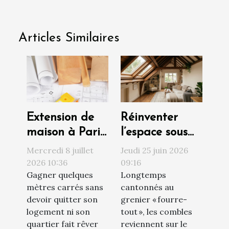
Articles Similaires
Extension de
Réinventer
maison à Paris
l’espace sous
: ce que le PLU
toiture : au-
Mercredi 8 juillet
Jeudi 25 juin 2026
autorise (et
delà de la
2026 10:36
09:16
Gagner quelques
Longtemps
interdit) avant
simple
mètres carrés sans
cantonnés au
de construire
rénovation
devoir quitter son
grenier « fourre-
logement ni son
tout », les combles
quartier fait rêver
reviennent sur le