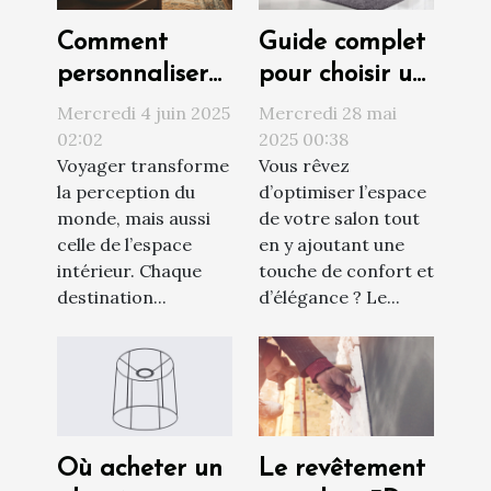
Comment
Guide complet
personnaliser
pour choisir un
votre maison
canapé
Mercredi 4 juin 2025
Mercredi 28 mai
avec vos
convertible
02:02
2025 00:38
Voyager transforme
Vous rêvez
souvenirs de
adapté à votre
la perception du
d’optimiser l’espace
voyage
salon
monde, mais aussi
de votre salon tout
celle de l’espace
en y ajoutant une
intérieur. Chaque
touche de confort et
destination...
d’élégance ? Le...
Où acheter un
Le revêtement