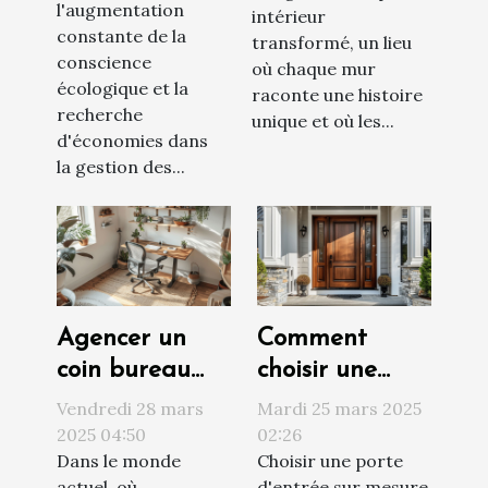
l'augmentation
intérieur
pour un jardin
constante de la
transformé, un lieu
économique et
conscience
où chaque mur
écologique
écologique et la
raconte une histoire
recherche
unique et où les...
d'économies dans
la gestion des...
Agencer un
Comment
coin bureau
choisir une
dans un
porte d'entrée
Vendredi 28 mars
Mardi 25 mars 2025
espace
sur mesure
2025 04:50
02:26
Dans le monde
Choisir une porte
restreint
pour votre
actuel, où
d'entrée sur mesure