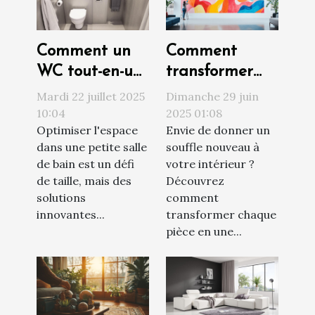
Comment un
Comment
WC tout-en-un
transformer
peut
votre maison
Mardi 22 juillet 2025
Dimanche 29 juin
transformer
en œuvre d'art
10:04
2025 01:08
Optimiser l'espace
Envie de donner un
votre petite
pop ?
dans une petite salle
souffle nouveau à
salle de bain ?
de bain est un défi
votre intérieur ?
de taille, mais des
Découvrez
solutions
comment
innovantes...
transformer chaque
pièce en une...