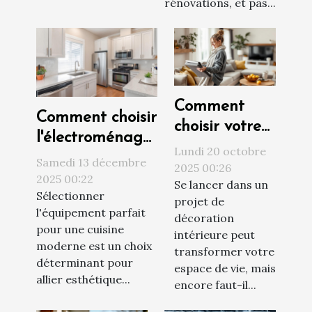
rénovations, et pas...
Comment
Comment choisir
choisir votre
l'électroménager
expert en
Lundi 20 octobre
idéal pour une
Samedi 13 décembre
décoration
2025 00:26
cuisine moderne
2025 00:22
Se lancer dans un
intérieure
Sélectionner
?
projet de
dans votre
l'équipement parfait
décoration
région ?
pour une cuisine
intérieure peut
moderne est un choix
transformer votre
déterminant pour
espace de vie, mais
allier esthétique...
encore faut-il...