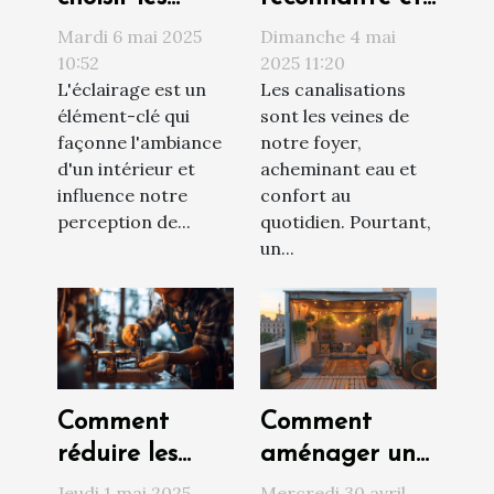
meilleurs
réagir face à
Mardi 6 mai 2025
Dimanche 4 mai
luminaires
un bouchage
10:52
2025 11:20
L'éclairage est un
Les canalisations
pour votre
de canalisation
élément-clé qui
sont les veines de
espace
façonne l'ambiance
notre foyer,
intérieur
d'un intérieur et
acheminant eau et
influence notre
confort au
perception de...
quotidien. Pourtant,
un...
Comment
Comment
réduire les
aménager un
risques de
petit espace
Jeudi 1 mai 2025
Mercredi 30 avril