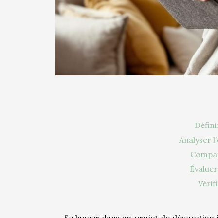
Défini
Analyser l
Compar
Évaluer 
Vérif
Se lancer dans un projet de décoration 