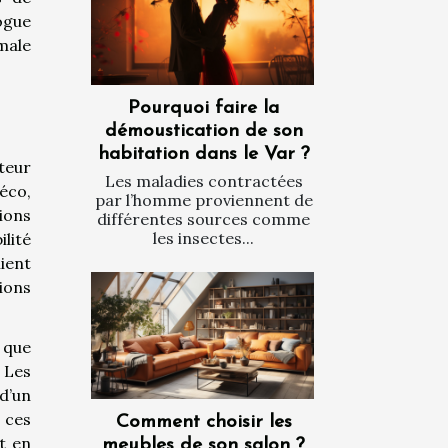
ogue
male
Pourquoi faire la
démoustication de son
habitation dans le Var ?
teur
Les maladies contractées
déco,
par l’homme proviennent de
ions
différentes sources comme
les insectes...
ilité
ient
ions
r que
 Les
d’un
 ces
Comment choisir les
ut en
meubles de son salon ?