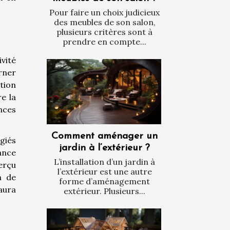
Pour faire un choix judicieux
des meubles de son salon,
plusieurs critères sont à
prendre en compte...
vité
rner
tion
e la
nces
Comment aménager un
égiés
jardin à l’extérieur ?
ance
L’installation d’un jardin à
erçu
l’extérieur est une autre
n de
forme d’aménagement
aura
extérieur. Plusieurs...