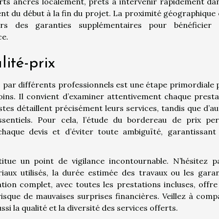
rts ancrés localement, prêts à intervenir rapidement dan
 du début à la fin du projet. La proximité géographique e
ors des garanties supplémentaires pour bénéficier 
ce.
lité-prix
par différents professionnels est une étape primordiale 
soins. Il convient d’examiner attentivement chaque presta
istes détaillent précisément leurs services, tandis que d’a
sentiels. Pour cela, l’étude du bordereau de prix pe
chaque devis et d’éviter toute ambiguïté, garantissant
titue un point de vigilance incontournable. N’hésitez p
aux utilisés, la durée estimée des travaux ou les garan
tion complet, avec toutes les prestations incluses, offre
e risque de mauvaises surprises financières. Veillez à com
i la qualité et la diversité des services offerts.