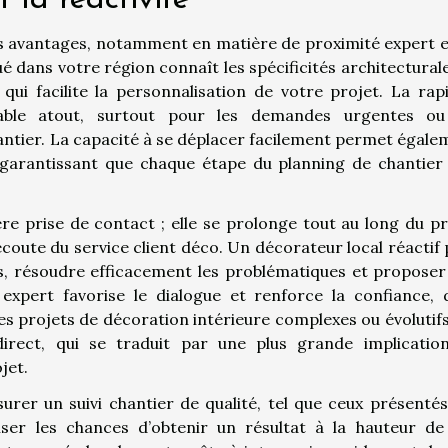
els avantages, notamment en matière de proximité expert e
ué dans votre région connaît les spécificités architectural
qui facilite la personnalisation de votre projet. La rapi
itable atout, surtout pour les demandes urgentes ou
antier. La capacité à se déplacer facilement permet égale
, garantissant que chaque étape du planning de chantier 
ère prise de contact ; elle se prolonge tout au long du pr
écoute du service client déco. Un décorateur local réactif
s, résoudre efficacement les problématiques et proposer
expert favorise le dialogue et renforce la confiance, 
s projets de décoration intérieure complexes ou évolutifs
direct, qui se traduit par une plus grande implicatio
jet.
urer un suivi chantier de qualité, tel que ceux présentés
iser les chances d’obtenir un résultat à la hauteur de