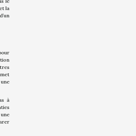
s le
t la
d’un
pour
tion
utres
rmet
 une
as à
ties
 une
parer