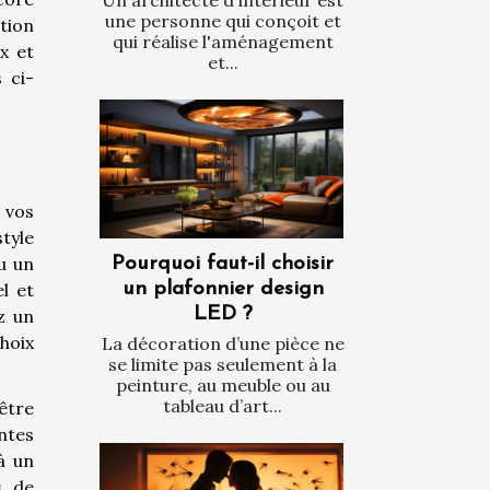
Un architecte d'intérieur est
une personne qui conçoit et
tion
qui réalise l'aménagement
x et
et...
 ci-
 vos
tyle
u un
Pourquoi faut-il choisir
l et
un plafonnier design
LED ?
z un
hoix
La décoration d’une pièce ne
se limite pas seulement à la
peinture, au meuble ou au
tableau d’art...
être
ntes
à un
s de