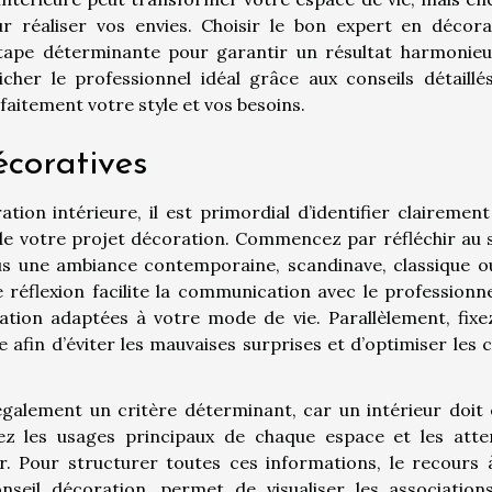
our réaliser vos envies. Choisir le bon expert en décora
étape déterminante pour garantir un résultat harmonieu
er le professionnel idéal grâce aux conseils détaillés
faitement votre style et vos besoins.
écoratives
ion intérieure, il est primordial d’identifier clairement
 de votre projet décoration. Commencez par réfléchir au s
vous une ambiance contemporaine, scandinave, classique o
réflexion facilite la communication avec le professionne
sation adaptées à votre mode de vie. Parallèlement, fixe
afin d’éviter les mauvaises surprises et d’optimiser les c
également un critère déterminant, car un intérieur doit 
nez les usages principaux de chaque espace et les atte
. Pour structurer toutes ces informations, le recours 
nseil décoration, permet de visualiser les association