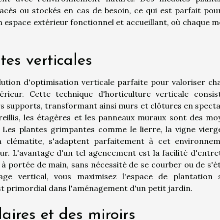
acés ou stockés en cas de besoin, ce qui est parfait pour
d'un espace extérieur fonctionnel et accueillant, où chaque 
tes verticales
ution d'optimisation verticale parfaite pour valoriser ch
rieur. Cette technique d'horticulture verticale consis
ers supports, transformant ainsi murs et clôtures en spect
reillis, les étagères et les panneaux muraux sont des mo
. Les plantes grimpantes comme le lierre, la vigne vierg
 clématite, s'adaptent parfaitement à cet environnem
r. L'avantage d'un tel agencement est la facilité d'entret
nt à portée de main, sans nécessité de se courber ou de s'é
age vertical, vous maximisez l'espace de plantation 
st primordial dans l'aménagement d'un petit jardin.
laires et des miroirs