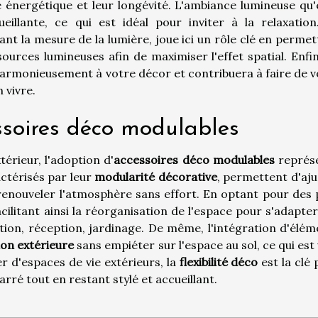
 énergétique et leur longévité. L'ambiance lumineuse qu'e
illante, ce qui est idéal pour inviter à la relaxation
t la mesure de la lumière, joue ici un rôle clé en permet
sources lumineuses afin de maximiser l'effet spatial. Enfi
harmonieusement à votre décor et contribuera à faire de v
n vivre.
ssoires déco modulables
rieur, l'adoption d'
accessoires déco modulables
représ
actérisés par leur
modularité décorative
, permettent d'aju
renouveler l'atmosphère sans effort. En optant pour des 
acilitant ainsi la réorganisation de l'espace pour s'adapte
ation, réception, jardinage. De même, l'intégration d'élém
on extérieure
sans empiéter sur l'espace au sol, ce qui est 
er d'espaces de vie extérieurs, la
flexibilité déco
est la clé
rré tout en restant stylé et accueillant.