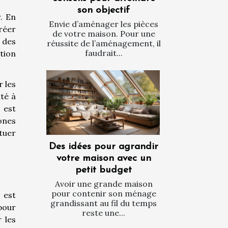
son objectif
. En
Envie d’aménager les pièces
créer
de votre maison. Pour une
s des
réussite de l’aménagement, il
faudrait...
ation
 les
té à
l est
zones
tuer
Des idées pour agrandir
votre maison avec un
petit budget
Avoir une grande maison
pour contenir son ménage
 est
grandissant au fil du temps
pour
reste une...
 les