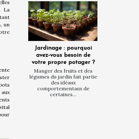
lles
. La
tant
n, un
otre
Jardinage : pourquoi
avez-vous besoin de
votre propre potager ?
ente
Manger des fruits et des
légumes du jardin fait partie
ster
des idéaux
pots
comportementaux de
r aux
certaines...
ents
vital
 pour