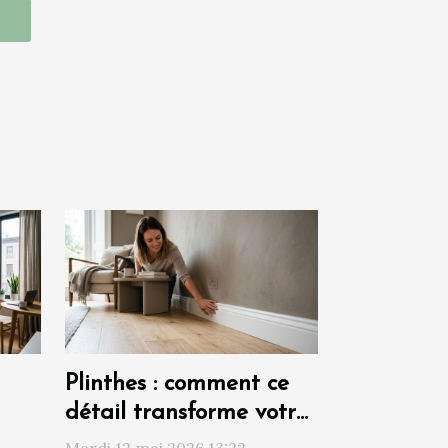
Plinthes : comment ce
détail transforme votre
 le
rénovation sans effort