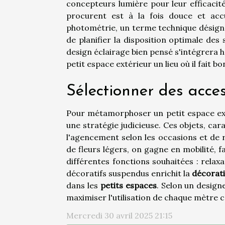
concepteurs lumière pour leur efficacité
procurent est à la fois douce et accue
photométrie, un terme technique désignan
de planifier la disposition optimale des 
design éclairage bien pensé s'intégrera 
petit espace extérieur un lieu où il fait bo
Sélectionner des acce
Pour métamorphoser un petit espace exté
une stratégie judicieuse. Ces objets, car
l'agencement selon les occasions et de 
de fleurs légers, on gagne en mobilité, f
différentes fonctions souhaitées : relax
décoratifs suspendus enrichit la
décorati
dans les
petits espaces
. Selon un design
maximiser l'utilisation de chaque mètre ca
Mercredi 30 avril 2025 21:15