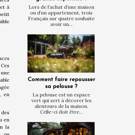
et à
Lors de l’achat d’une maison
ou d’un appartement, trois
petit
Français sur quatre souhaite
ible
avoir un...
aces
. Ces
r une
able
Comment faire repousser
sa pelouse ?
angée
, en
La pelouse est un espace
vert qui sert à décorer les
alentours de la maison.
Celle-ci doit être...
 des
u en
n la
s ou