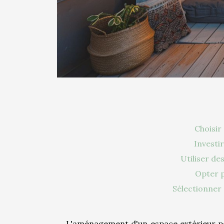
Choisir
Investir
Utiliser de
Opter p
Sélectionner
L'aménagement d'un espace extérieur peut