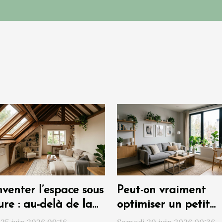
nventer l’espace sous
Peut-on vraiment
ure : au-delà de la
optimiser un petit
ple rénovation
espace sans sacrifier