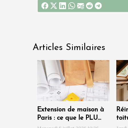
Articles Similaires
Extension de maison à
Réi
Paris : ce que le PLU
toit
autorise (et interdit)
sim