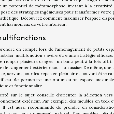
 un potentiel de métamorphose, invitant à la créativité 
propose des stratégies ingénieuses pour transformer votre 
 esthétique. Découvrez comment maximiser l'espace dispon
ent harmonieux de votre intérieur.
ultifonctions
 prendre en compte lors de l'aménagement de petits esp
mobilier multifonction s'avère être une stratégie efficace
de remplir plusieurs usages : un banc peut à la fois offri
ce de rangement extérieur sous son assise. De même, une t
use, servant pour les repas en plein air et pouvant être r
ctif est de permettre une optimisation espace maximale
ique et fonctionnalité.
orité sur le sujet conseille d'orienter la sélection vers
ironnement extérieur. Par exemple, des meubles en teck o
é. Il est aussi recommandé de prendre en considératio
nt avec l'environnement naturel. Des meubles pliant