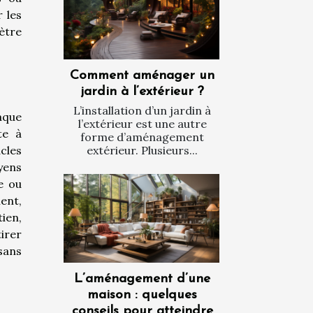
 les
mètre
Comment aménager un
jardin à l’extérieur ?
L’installation d’un jardin à
aque
l’extérieur est une autre
te à
forme d’aménagement
extérieur. Plusieurs...
acles
yens
e ou
ent,
ien,
tirer
sans
L’aménagement d’une
maison : quelques
conseils pour atteindre