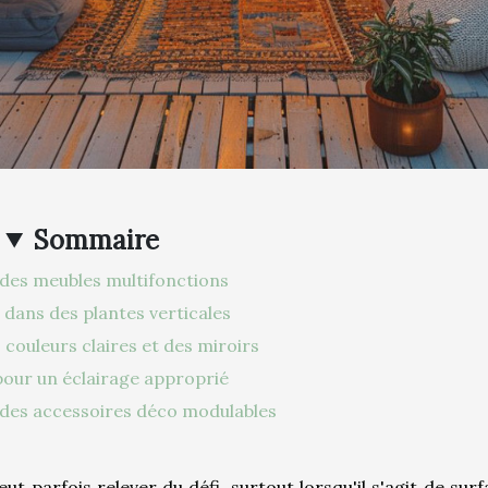
Sommaire
 des meubles multifonctions
 dans des plantes verticales
s couleurs claires et des miroirs
our un éclairage approprié
 des accessoires déco modulables
 parfois relever du défi, surtout lorsqu'il s'agit de surf