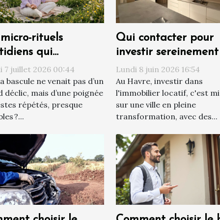
micro-rituels
Qui contacter pour
tidiens qui
investir sereinement
nsforment votre
Havre ?
 7 juillet 2026 00:44
Lundi 8 juin 2026 16:54
ion du monde
 la bascule ne venait pas d’un
Au Havre, investir dans
 déclic, mais d’une poignée
l'immobilier locatif, c'est m
stes répétés, presque
sur une ville en pleine
bles ?...
transformation, avec des...
ment choisir le
Comment choisir le 