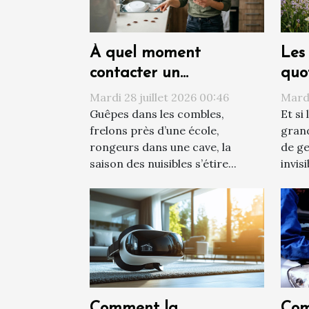
À quel moment
Les 
contacter un
quo
professionnel face à une
tra
Mardi 28 juillet 2026 00:46
Mardi
invasion de nuisibles ?
vis
Guêpes dans les combles,
Et si
frelons près d’une école,
grand
rongeurs dans une cave, la
de ge
saison des nuisibles s’étire...
invisi
Comment la
Com