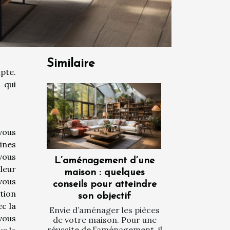
Similaire
pte.
 qui
 vous
ines
vous
L’aménagement d’une
leur
maison : quelques
vous
conseils pour atteindre
tion
son objectif
c la
Envie d’aménager les pièces
 vous
de votre maison. Pour une
réussite de l’aménagement, il