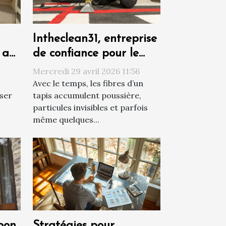
Intheclean31, entreprise
 au
de confiance pour le
nettoyage de vos tapis
Mercredi 29 avril 2026 11:56
à Toulouse
Avec le temps, les fibres d’un
iser
tapis accumulent poussière,
particules invisibles et parfois
même quelques...
bon
Stratégies pour