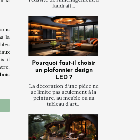
ur la
faudrait...
vous
s la
bles
riaux
s, il
Pourquoi faut-il choisir
tre,
un plafonnier design
bois
LED ?
La décoration d’une pièce ne
se limite pas seulement à la
peinture, au meuble ou au
tableau d’art...