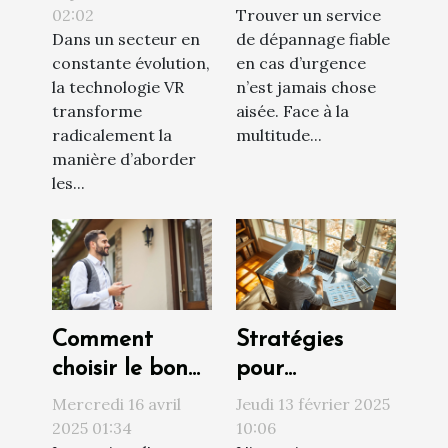
02:02
Trouver un service
immobilières ?
en urgence ?
Dans un secteur en
de dépannage fiable
constante évolution,
en cas d’urgence
la technologie VR
n’est jamais chose
transforme
aisée. Face à la
radicalement la
multitude...
manière d’aborder
les...
Comment
Stratégies
choisir le bon
pour
syndic de
augmenter la
Mercredi 16 avril
Jeudi 13 février 2025
copropriété
rentabilité de
2025 01:34
10:06