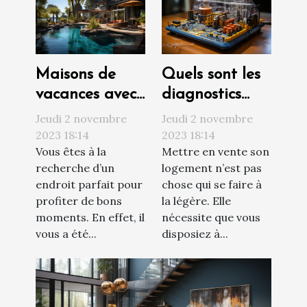
Maisons de
Quels sont les
vacances avec
diagnostics
piscine : où
techniques à
Jeudi 2 novembre
Jeudi 2 novembre
trouvée ?
réaliser avant
2023 18:14
2023 18:14
Vous êtes à la
Mettre en vente son
de vendre son
recherche d’un
logement n’est pas
appartement ?
endroit parfait pour
chose qui se faire à
profiter de bons
la légère. Elle
moments. En effet, il
nécessite que vous
vous a été...
disposiez à...