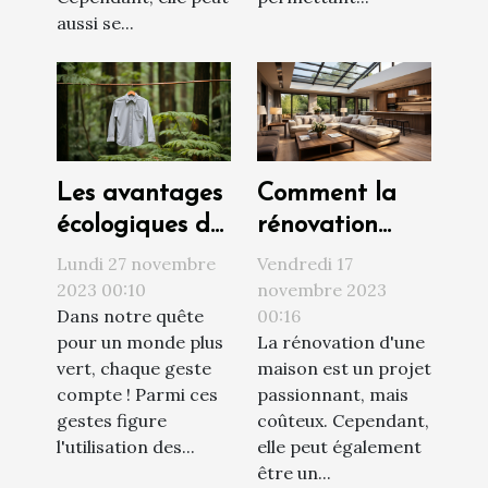
aussi se...
Les avantages
Comment la
écologiques de
rénovation
l'utilisation des
peut
Lundi 27 novembre
Vendredi 17
étendoirs à
augmenter la
2023 00:10
novembre 2023
Dans notre quête
00:16
linge
valeur de votre
pour un monde plus
La rénovation d'une
propriété
vert, chaque geste
maison est un projet
compte ! Parmi ces
passionnant, mais
gestes figure
coûteux. Cependant,
l'utilisation des...
elle peut également
être un...