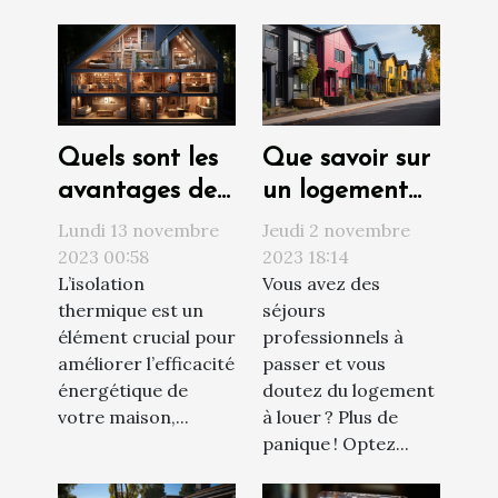
Quels sont les
Que savoir sur
avantages de
un logement
l’isolation
social ?
Lundi 13 novembre
Jeudi 2 novembre
thermique par
2023 00:58
2023 18:14
L’isolation
Vous avez des
l’intérieur pour
thermique est un
séjours
votre maison ?
élément crucial pour
professionnels à
améliorer l’efficacité
passer et vous
énergétique de
doutez du logement
votre maison,...
à louer ? Plus de
panique ! Optez...