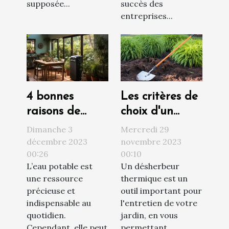
supposée...
succès des
entreprises...
4 bonnes
Les critères de
raisons de
choix d'un
faire installer
désherbeur
Dimanche 3
Mercredi 29
un adoucisseur
thermique
décembre 2023
novembre 2023
00:26
00:10
d’eau chez soi
L’eau potable est
Un désherbeur
une ressource
thermique est un
précieuse et
outil important pour
indispensable au
l'entretien de votre
quotidien.
jardin, en vous
Cependant, elle peut
permettant...