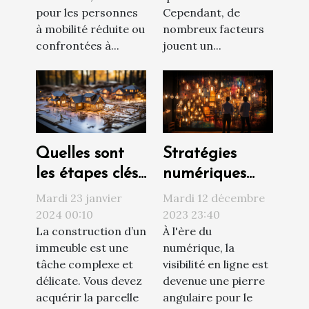
Cependant, de
pour les personnes
nombreux facteurs
à mobilité réduite ou
jouent un...
confrontées à...
Quelles sont
Stratégies
les étapes clés
numériques
d’un projet de
innovantes
Mardi 23 janvier
Mardi 12 décembre
construction ?
pour
2024 00:10
2023 23:40
La construction d’un
À l'ère du
augmenter la
immeuble est une
numérique, la
visibilité d'une
tâche complexe et
visibilité en ligne est
entreprise
délicate. Vous devez
devenue une pierre
acquérir la parcelle
angulaire pour le