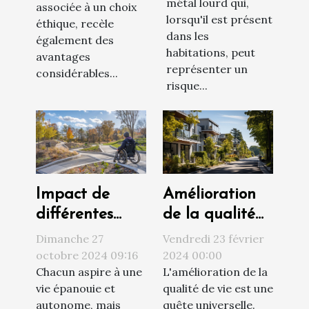
métal lourd qui,
associée à un choix
lorsqu'il est présent
éthique, recèle
dans les
également des
habitations, peut
avantages
représenter un
considérables...
risque...
Amélioration
Impact de
de la qualité
différentes
de vie par le
solutions
Vendredi 23 février
Dimanche 27
choix du
d'accessibilité
2024 00:00
octobre 2024 09:16
L'amélioration de la
Chacun aspire à une
logement
sur la qualité
qualité de vie est une
vie épanouie et
de vie
quête universelle.
autonome, mais