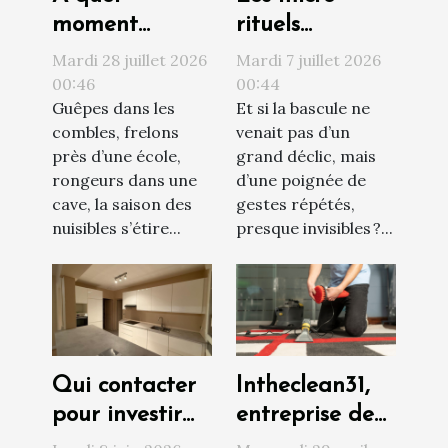
moment
rituels
contacter un
quotidiens qui
Mardi 28 juillet 2026
Mardi 7 juillet 2026
professionnel
transforment
00:46
00:44
Guêpes dans les
Et si la bascule ne
face à une
votre vision du
combles, frelons
venait pas d’un
invasion de
monde
près d’une école,
grand déclic, mais
nuisibles ?
rongeurs dans une
d’une poignée de
cave, la saison des
gestes répétés,
nuisibles s’étire...
presque invisibles ?...
Qui contacter
Intheclean31,
pour investir
entreprise de
sereinement
confiance pour