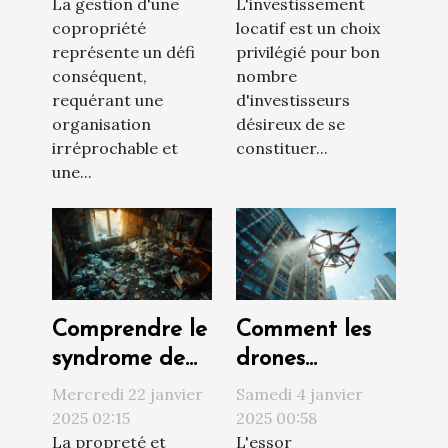
La gestion d'une
L'investissement
pour une
votre
copropriété
locatif est un choix
gestion
investissement
représente un défi
privilégié pour bon
efficace
locatif
conséquent,
nombre
requérant une
d'investisseurs
organisation
désireux de se
irréprochable et
constituer...
une...
Comprendre le
Comment les
syndrome de
drones
Diogène et ses
révolutionnent
Mercredi 22 janvier
Samedi 4 janvier
impacts sur
le nettoyage
2025 02:15
2025 00:58
La propreté et
L'essor
l'habitat
extérieur des