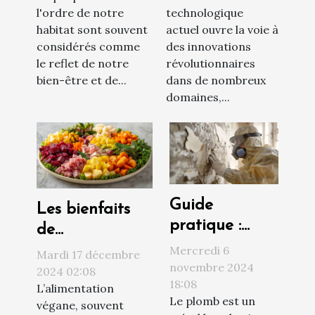
l'ordre de notre
technologique
bâtiments
habitat sont souvent
actuel ouvre la voie à
considérés comme
des innovations
le reflet de notre
révolutionnaires
bien-être et de...
dans de nombreux
domaines,...
Guide
Les bienfaits
pratique :
de
comment
l'alimentation
Mercredi 6
Mardi 17 décembre
procéder à un
novembre 2024
végane sur la
2024 02:08
18:08
diagnostic
L’alimentation
santé et
Le plomb est un
végane, souvent
plomb efficace
l'environnement