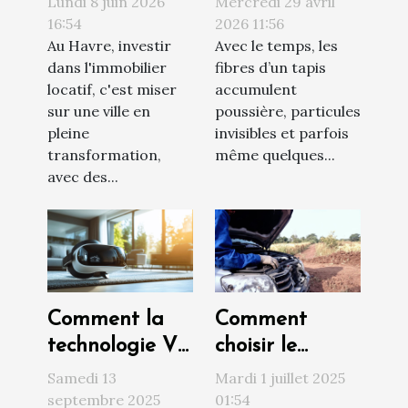
Lundi 8 juin 2026
Mercredi 29 avril
au Havre ?
le nettoyage
16:54
2026 11:56
Au Havre, investir
Avec le temps, les
de vos tapis à
dans l'immobilier
fibres d’un tapis
Toulouse
locatif, c'est miser
accumulent
sur une ville en
poussière, particules
pleine
invisibles et parfois
transformation,
même quelques...
avec des...
Comment la
Comment
technologie VR
choisir le
révolutionne
meilleur service
Samedi 13
Mardi 1 juillet 2025
les visites
de dépannage
septembre 2025
01:54