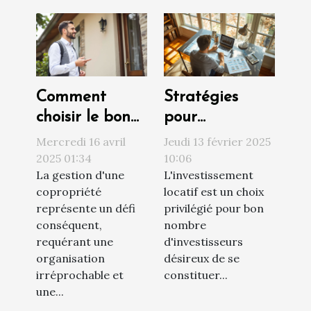
Comment
Stratégies
choisir le bon
pour
syndic de
augmenter la
Mercredi 16 avril
Jeudi 13 février 2025
copropriété
rentabilité de
2025 01:34
10:06
La gestion d'une
L'investissement
pour une
votre
copropriété
locatif est un choix
gestion
investissement
représente un défi
privilégié pour bon
efficace
locatif
conséquent,
nombre
requérant une
d'investisseurs
organisation
désireux de se
irréprochable et
constituer...
une...