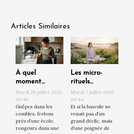
Articles Similaires
À quel
Les micro-
moment
rituels
contacter un
quotidiens qui
Mardi 28 juillet 2026
Mardi 7 juillet 2026
professionnel
transforment
00:46
00:44
Guêpes dans les
Et si la bascule ne
face à une
votre vision du
combles, frelons
venait pas d’un
invasion de
monde
près d’une école,
grand déclic, mais
nuisibles ?
rongeurs dans une
d’une poignée de