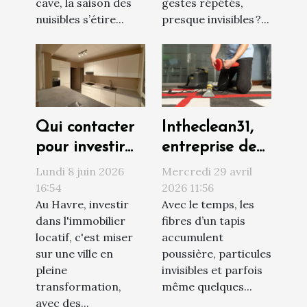
cave, la saison des
gestes répétés,
nuisibles s’étire...
presque invisibles ?...
Qui contacter
Intheclean31,
pour investir
entreprise de
sereinement
confiance pour
Lundi 8 juin 2026
Mercredi 29 avril
au Havre ?
le nettoyage
16:54
2026 11:56
Au Havre, investir
Avec le temps, les
de vos tapis à
dans l'immobilier
fibres d’un tapis
Toulouse
locatif, c'est miser
accumulent
sur une ville en
poussière, particules
pleine
invisibles et parfois
transformation,
même quelques...
avec des...