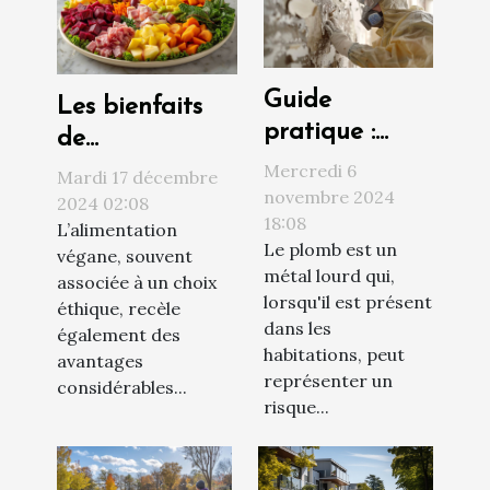
Guide
Les bienfaits
pratique :
de
comment
l'alimentation
Mercredi 6
Mardi 17 décembre
procéder à un
novembre 2024
végane sur la
2024 02:08
18:08
diagnostic
L’alimentation
santé et
Le plomb est un
végane, souvent
plomb efficace
l'environnement
métal lourd qui,
associée à un choix
lorsqu'il est présent
éthique, recèle
dans les
également des
habitations, peut
avantages
représenter un
considérables...
risque...