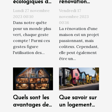
écologiques de
rénovation
l'utilisation des
peut
Lundi 27 novembre
Vendredi 17
étendoirs à
augmenter la
2023 00:10
novembre 2023
Dans notre quête
00:16
linge
valeur de votre
pour un monde plus
La rénovation d'une
propriété
vert, chaque geste
maison est un projet
compte ! Parmi ces
passionnant, mais
gestes figure
coûteux. Cependant,
l'utilisation des...
elle peut également
être un...
Quels sont les
Que savoir sur
avantages de
un logement