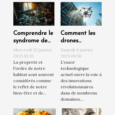
Comprendre le
Comment les
syndrome de
drones
Diogène et ses
révolutionnent
Mercredi 22 janvier
Samedi 4 janvier
impacts sur
le nettoyage
2025 02:15
2025 00:58
La propreté et
L'essor
l'habitat
extérieur des
l'ordre de notre
technologique
bâtiments
habitat sont souvent
actuel ouvre la voie à
considérés comme
des innovations
le reflet de notre
révolutionnaires
bien-être et de...
dans de nombreux
domaines,...