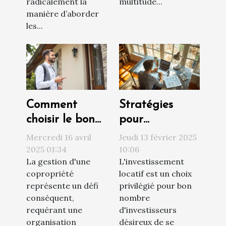
radicalement la
multitude...
manière d’aborder
les...
Comment
Stratégies
choisir le bon
pour
syndic de
augmenter la
Mercredi 16 avril
Jeudi 13 février 2025
copropriété
rentabilité de
2025 01:34
10:06
La gestion d'une
L'investissement
pour une
votre
copropriété
locatif est un choix
gestion
investissement
représente un défi
privilégié pour bon
efficace
locatif
conséquent,
nombre
requérant une
d'investisseurs
organisation
désireux de se