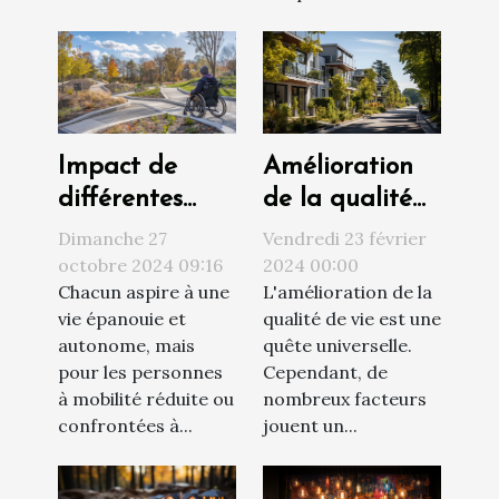
Amélioration
Impact de
de la qualité
différentes
de vie par le
solutions
Vendredi 23 février
Dimanche 27
choix du
d'accessibilité
2024 00:00
octobre 2024 09:16
L'amélioration de la
Chacun aspire à une
logement
sur la qualité
qualité de vie est une
vie épanouie et
de vie
quête universelle.
autonome, mais
Cependant, de
pour les personnes
nombreux facteurs
à mobilité réduite ou
jouent un...
confrontées à...