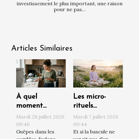
investissement le plus important, une raison
pour ne pas...
Articles Similaires
À quel
Les micro-
moment
rituels
contacter un
quotidiens qui
Mardi 28 juillet 2026
Mardi 7 juillet 2026
professionnel
transforment
00:46
00:44
Guêpes dans les
Et si la bascule ne
face à une
votre vision du