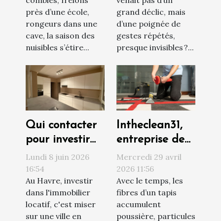
combles, frelons
venait pas d’un
invasion de
monde
près d’une école,
grand déclic, mais
nuisibles ?
rongeurs dans une
d’une poignée de
cave, la saison des
gestes répétés,
nuisibles s’étire...
presque invisibles ?...
Qui contacter
Intheclean31,
pour investir
entreprise de
sereinement
confiance pour
Lundi 8 juin 2026
Mercredi 29 avril
au Havre ?
le nettoyage
16:54
2026 11:56
Au Havre, investir
Avec le temps, les
de vos tapis à
dans l'immobilier
fibres d’un tapis
Toulouse
locatif, c'est miser
accumulent
sur une ville en
poussière, particules