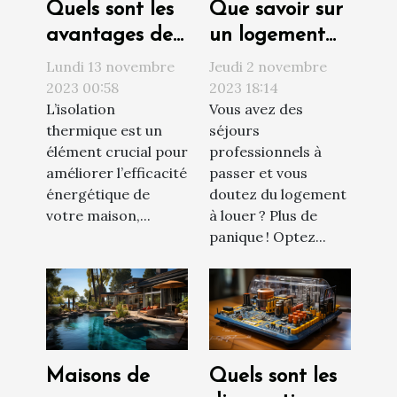
Quels sont les
Que savoir sur
avantages de
un logement
l’isolation
social ?
Lundi 13 novembre
Jeudi 2 novembre
thermique par
2023 00:58
2023 18:14
L’isolation
Vous avez des
l’intérieur pour
thermique est un
séjours
votre maison ?
élément crucial pour
professionnels à
améliorer l’efficacité
passer et vous
énergétique de
doutez du logement
votre maison,...
à louer ? Plus de
panique ! Optez...
Maisons de
Quels sont les