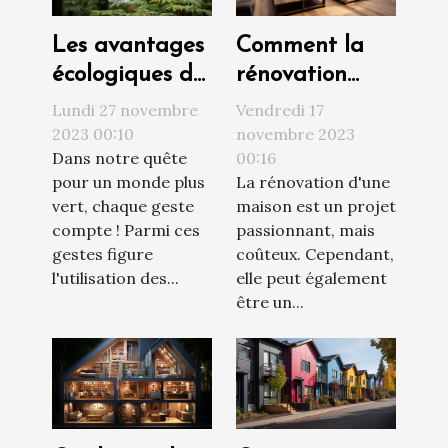
Les avantages
Comment la
écologiques de
rénovation
l'utilisation des
peut
Lundi 27 novembre
Vendredi 17
étendoirs à
augmenter la
2023 00:10
novembre 2023
Dans notre quête
00:16
linge
valeur de votre
pour un monde plus
La rénovation d'une
propriété
vert, chaque geste
maison est un projet
compte ! Parmi ces
passionnant, mais
gestes figure
coûteux. Cependant,
l'utilisation des...
elle peut également
être un...