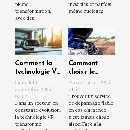
pleine
invisibles et parfois
transformation,
même quelques...
avec des...
Comment la
Comment
technologie VR
choisir le
révolutionne
meilleur service
Samedi 13
Mardi 1 juillet 2025
les visites
de dépannage
septembre 2025
01:54
02:02
Trouver un service
immobilières ?
en urgence ?
Dans un secteur en
de dépannage fiable
constante évolution,
en cas d’urgence
la technologie VR
n’est jamais chose
transforme
aisée. Face à la