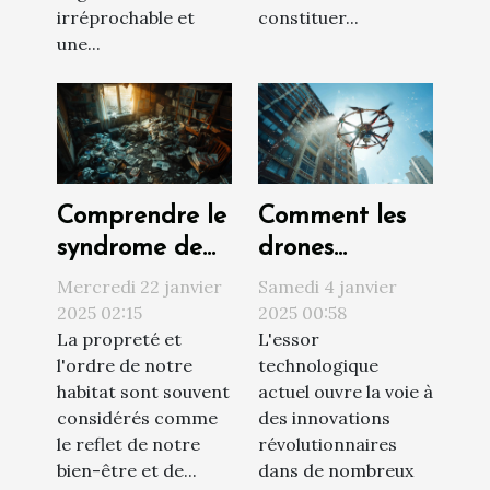
irréprochable et
constituer...
une...
Comprendre le
Comment les
syndrome de
drones
Diogène et ses
révolutionnent
Mercredi 22 janvier
Samedi 4 janvier
impacts sur
le nettoyage
2025 02:15
2025 00:58
La propreté et
L'essor
l'habitat
extérieur des
l'ordre de notre
technologique
bâtiments
habitat sont souvent
actuel ouvre la voie à
considérés comme
des innovations
le reflet de notre
révolutionnaires
bien-être et de...
dans de nombreux