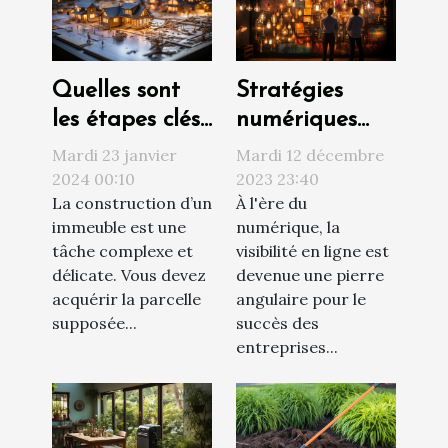
Quelles sont
Stratégies
les étapes clés
numériques
d’un projet de
innovantes
Mardi 23 janvier
Mardi 12 décembre
construction ?
pour
2024 00:10
2023 23:40
La construction d’un
À l'ère du
augmenter la
immeuble est une
numérique, la
visibilité d'une
tâche complexe et
visibilité en ligne est
entreprise
délicate. Vous devez
devenue une pierre
acquérir la parcelle
angulaire pour le
supposée...
succès des
entreprises...