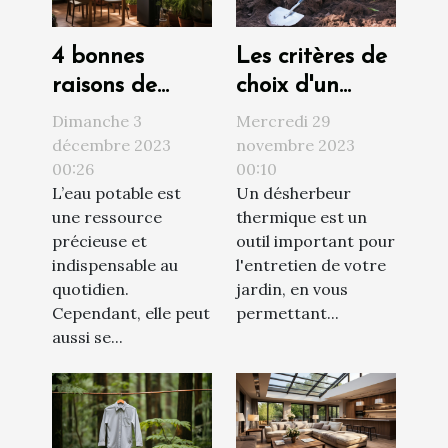
4 bonnes
Les critères de
raisons de
choix d'un
faire installer
désherbeur
Dimanche 3
Mercredi 29
un adoucisseur
thermique
décembre 2023
novembre 2023
00:26
00:10
d’eau chez soi
L’eau potable est
Un désherbeur
une ressource
thermique est un
précieuse et
outil important pour
indispensable au
l'entretien de votre
quotidien.
jardin, en vous
Cependant, elle peut
permettant...
aussi se...