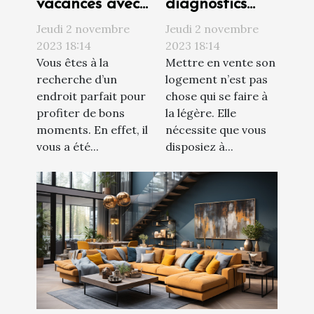
vacances avec
diagnostics
piscine : où
techniques à
Jeudi 2 novembre
Jeudi 2 novembre
trouvée ?
réaliser avant
2023 18:14
2023 18:14
Vous êtes à la
Mettre en vente son
de vendre son
recherche d’un
logement n’est pas
appartement ?
endroit parfait pour
chose qui se faire à
profiter de bons
la légère. Elle
moments. En effet, il
nécessite que vous
vous a été...
disposiez à...