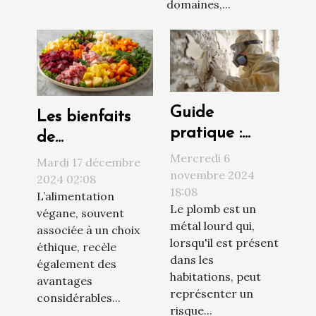
domaines,...
Guide
Les bienfaits
pratique :
de
comment
l'alimentation
Mercredi 6
Mardi 17 décembre
procéder à un
novembre 2024
végane sur la
2024 02:08
18:08
diagnostic
L’alimentation
santé et
Le plomb est un
végane, souvent
plomb efficace
l'environnement
métal lourd qui,
associée à un choix
lorsqu'il est présent
éthique, recèle
dans les
également des
habitations, peut
avantages
représenter un
considérables...
risque...