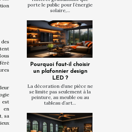
porte le public pour l’énergie
tion
solaire,...
 des
tent
Nous
féré
Pourquoi faut-il choisir
ures
un plafonnier design
LED ?
La décoration d’une pièce ne
leur
se limite pas seulement à la
ogie
peinture, au meuble ou au
 est
tableau d’art...
r en
, sa
ieux