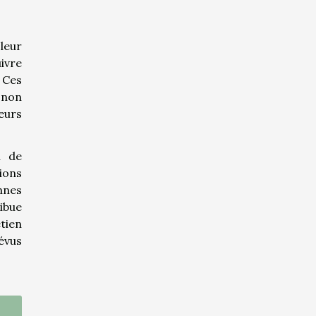
 leur
ivre
 Ces
 non
eurs
n de
ions
onnes
ibue
etien
révus