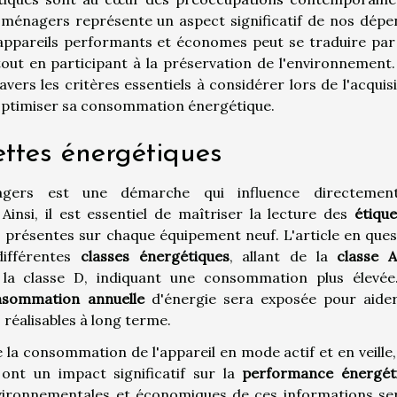
ménagers représente un aspect significatif de nos dépe
 appareils performants et économes peut se traduire par
out en participant à la préservation de l'environnement.
avers les critères essentiels à considérer lors de l'acquis
optimiser sa consommation énergétique.
ttes énergétiques
nagers est une démarche qui influence directemen
insi, il est essentiel de maîtriser la lecture des
étique
s présentes sur chaque équipement neuf. L'article en ques
différentes
classes énergétiques
, allant de la
classe 
 la classe D, indiquant une consommation plus élevée
nsommation annuelle
d'énergie sera exposée pour aider
éalisables à long terme.
e la consommation de l'appareil en mode actif et en veille
nt un impact significatif sur la
performance énergét
 environnementales et économiques de ces informations se