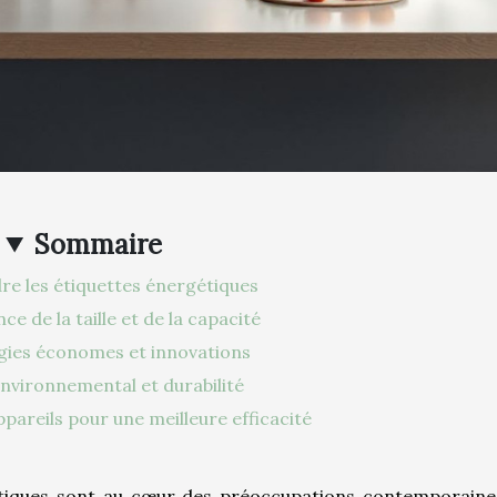
Sommaire
e les étiquettes énergétiques
ce de la taille et de la capacité
gies économes et innovations
nvironnemental et durabilité
pareils pour une meilleure efficacité
tiques sont au cœur des préoccupations contemporaines