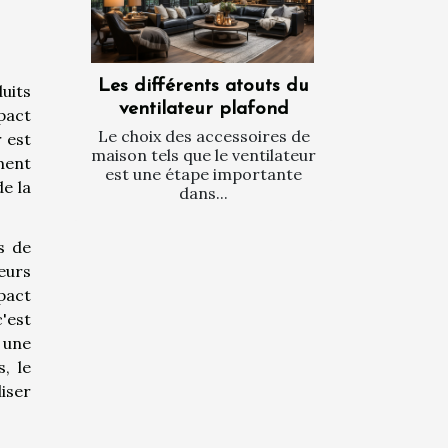
Les différents atouts du
uits
ventilateur plafond
pact
Le choix des accessoires de
 est
maison tels que le ventilateur
ment
est une étape importante
e la
dans...
s de
teurs
pact
'est
 une
, le
iser