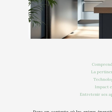
Comprendr
La pertinen
Technolo
Impact e
Entretenir ses ap
Dans un contexte où les enjeux énergé