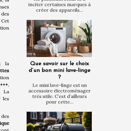
inciter certaines marques à
nses
créer des appareils...
 des
 Cet
ition
t la
Que savoir sur le choix
ttes
d’un bon mini lave-linge
tion
?
A+++
,
Le mini lave-linge est un
accessoire électroménager
. La
très utile. C’est d’ailleurs
 les
pour cette...
, des
ique
ront