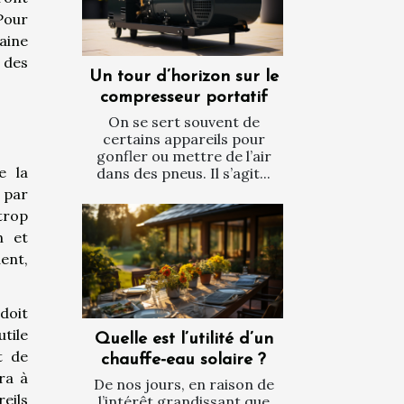
Pour
aine
 des
Un tour d’horizon sur le
compresseur portatif
On se sert souvent de
certains appareils pour
gonfler ou mettre de l’air
e la
dans des pneus. Il s’agit...
 par
trop
n et
ent,
doit
tile
Quelle est l’utilité d’un
t de
chauffe-eau solaire ?
ra à
De nos jours, en raison de
eils
l’intérêt grandissant que