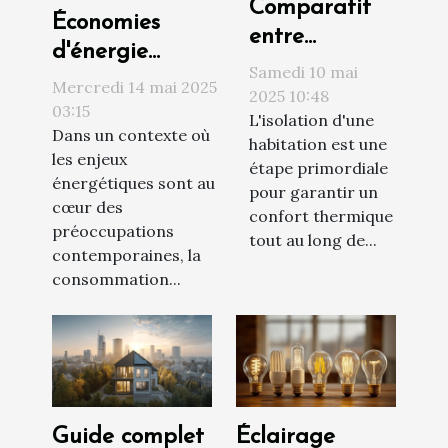
Comparatif
Économies
entre
d'énergie
isolation
Samedi 10 mai
comment choisir
Mercredi 14 mai 2025
thermique
2025 10:48
ses appareils
03:15
L'isolation d'une
extérieure et
Dans un contexte où
électroménagers
habitation est une
intérieure
les enjeux
étape primordiale
énergétiques sont au
pour garantir un
cœur des
confort thermique
préoccupations
tout au long de...
contemporaines, la
consommation...
Guide complet
Éclairage