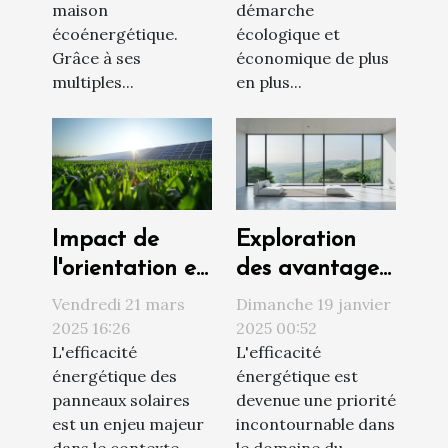
plus efficaces
maison
démarche
écoénergétique.
écologique et
Grâce à ses
économique de plus
multiples...
en plus...
Impact de
Exploration
l'orientation et
des avantages
de l'inclinaison
du triple
Vendredi 21 mars
Dimanche 19 janvier
sur les
vitrage pour
2025 16:26
2025 00:52
L'efficacité
L'efficacité
panneaux
l'isolation et
énergétique des
énergétique est
solaires au sol
l'élégance
panneaux solaires
devenue une priorité
intérieure
est un enjeu majeur
incontournable dans
dans le contexte
le domaine du