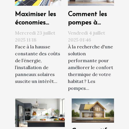
Maximiser les
Comment les
économies
pompes à
grâce à
chaleur air-air
Mercredi 23 juillet
Vendredi 4 juillet
l'installation de
optimisent-
2025 11:18
2025 01:46
Face à la hausse
À la recherche d'une
panneaux
elles votre
constante des coûts
solution
solaires
confort
de l’énergie,
performante pour
thermique ?
l’installation de
améliorer le confort
panneaux solaires
thermique de votre
suscite un intérêt...
habitat ? Les
pompes...