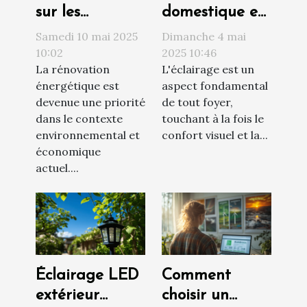
sur les
domestique et
avantages de
économie
Samedi 10 mai 2025
Dimanche 4 mai
la rénovation
d'énergie
10:02
2025 10:46
La rénovation
L'éclairage est un
énergétique
Comparatif
énergétique est
aspect fondamental
des ampoules
devenue une priorité
de tout foyer,
LED,
dans le contexte
touchant à la fois le
halogènes et
environnemental et
confort visuel et la...
fluorescentes
économique
actuel....
Éclairage LED
Comment
extérieur
choisir un