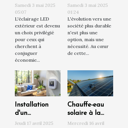
comment
fournisseur
Samedi 3 mai 2025
Samedi 3 mai 2025
choisir pour
d'électricité qui
05:07
01:24
L'éclairage LED
L'évolution vers une
économiser et
finance la
extérieur est devenu
société plus durable
embellir votre
transition
un choix privilégié
n'est plus une
espace
énergétique ?
pour ceux qui
option, mais une
cherchent à
nécessité. Au cœur
conjuguer
de cette...
économie...
Installation
Chauffe-eau
d'un
solaire à la
thermostat
maison est-ce
Jeudi 17 avril 2025
Mercredi 16 avril