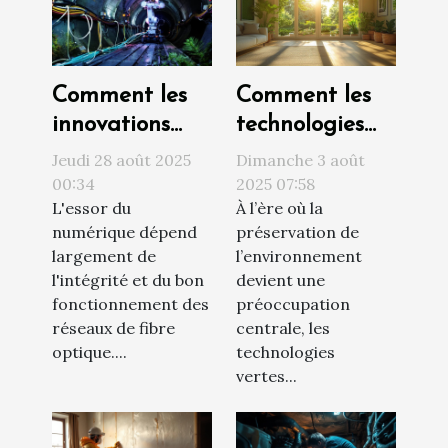
Comment les
Comment les
innovations
technologies
technologiques
vertes
Jeudi 28 août 2025
Dimanche 3 août
réduisent le
transforment-
00:34
2025 07:58
L'essor du
À l’ère où la
coût de
elles la
numérique dépend
préservation de
réparation de
rénovation
largement de
l’environnement
la fibre
domiciliaire ?
l'intégrité et du bon
devient une
optique ?
fonctionnement des
préoccupation
réseaux de fibre
centrale, les
optique....
technologies
vertes...