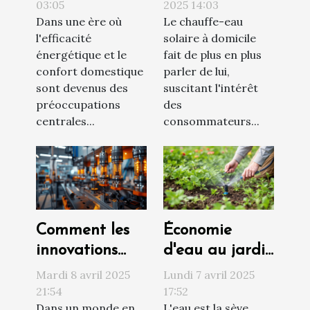
intelligent
vraiment
03:05
2025 14:03
Dans une ère où
Le chauffe-eau
Pourquoi c'est
rentable
l'efficacité
solaire à domicile
un
énergétique et le
fait de plus en plus
investissement
confort domestique
parler de lui,
rentable
sont devenus des
suscitant l'intérêt
préoccupations
des
centrales...
consommateurs...
Comment les
Économie
innovations
d'eau au jardin
récentes
stratégies
Mardi 8 avril 2025
Lundi 7 avril 2025
améliorent les
d'arrosage et
21:54
17:52
Dans un monde en
L'eau est la sève