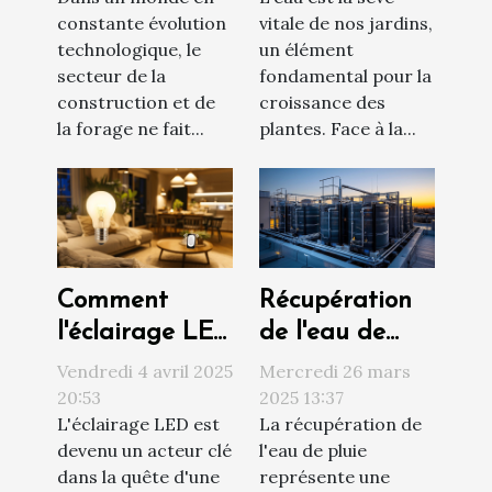
tarières
systèmes
constante évolution
vitale de nos jardins,
thermiques
économes
technologique, le
un élément
secteur de la
fondamental pour la
construction et de
croissance des
la forage ne fait...
plantes. Face à la...
Comment
Récupération
l'éclairage LED
de l'eau de
transforme
pluie et
Vendredi 4 avril 2025
Mercredi 26 mars
l'efficacité
utilisation
20:53
2025 13:37
L'éclairage LED est
La récupération de
énergétique à
domestique les
devenu un acteur clé
l'eau de pluie
la maison
systèmes les
dans la quête d'une
représente une