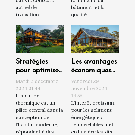
actuel de
bâtiment, et la
transition...
qualité...
Stratégies
Les avantages
pour optimiser
économiques
l'isolation
et écologiques
Mardi 3 décembre
Vendredi 29
thermique
des kits
2024 01:44
novembre 2024
L'isolation
14:55
dans l'habitat
solaires pour
thermique est un
L'intérêt croissant
moderne
habitations
pilier central dans la
pour les solutions
isolées
conception de
énergétiques
l'habitat moderne,
renouvelables met
répondant à des
en lumière les kits