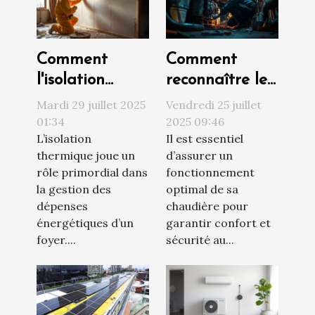
Comment
Comment
l'isolation
reconnaître les
thermique
signes d'une
Mardi 29 juillet 2025
Vendredi 25 juillet
contribue-t-elle
chaudière
01:34
2025 09:46
L’isolation
Il est essentiel
à réduire votre
nécessitant un
thermique joue un
d’assurer un
facture
entretien
rôle primordial dans
fonctionnement
énergétique ?
urgent ?
la gestion des
optimal de sa
dépenses
chaudière pour
énergétiques d’un
garantir confort et
foyer....
sécurité au...