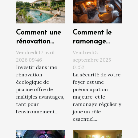
Comment une
Comment le
rénovation
ramonage
écologique de
régulier
Vendredi 17 avril
Vendredi 5
votre piscine
augmente-t-il
2026 09:46
septembre 2025
Investir dans une
01:52
peut
la sécurité de
rénovation
La sécurité de votre
augmenter la
votre foyer ?
écologique de
foyer est une
valeur de votre
piscine offre de
préoccupation
propriété?
multiples avantages,
majeure, et le
tant pour
ramonage régulier y
l’environnement...
joue un rôle
essentiel....