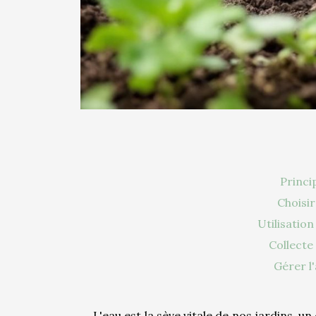
Princi
Choisi
Utilisation
Collecte 
Gérer l
L'eau est la sève vitale de nos jardins, 