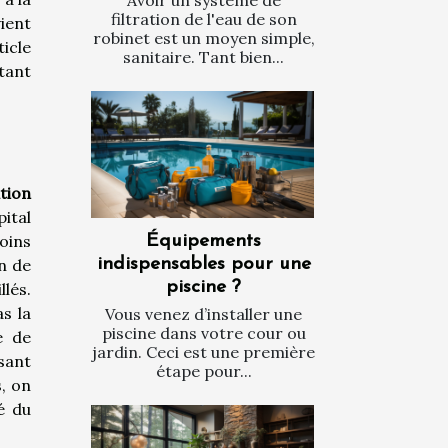
Avoir un système de
filtration de l'eau de son
ient
robinet est un moyen simple,
icle
sanitaire. Tant bien...
tant
tion
pital
oins
Équipements
n de
indispensables pour une
piscine ?
lés.
as la
Vous venez d’installer une
piscine dans votre cour ou
e de
jardin. Ceci est une première
sant
étape pour...
, on
é du