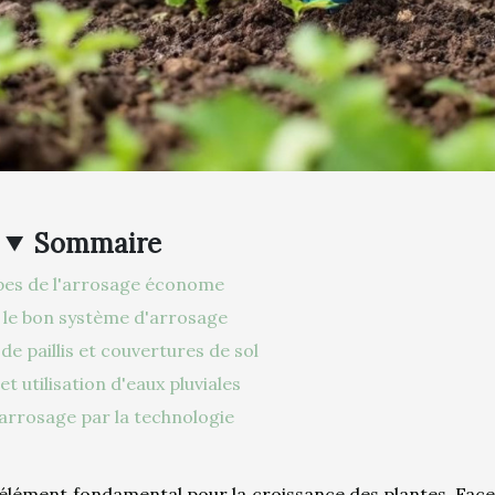
Sommaire
pes de l'arrosage économe
r le bon système d'arrosage
 de paillis et couvertures de sol
et utilisation d'eaux pluviales
'arrosage par la technologie
un élément fondamental pour la croissance des plantes. Face