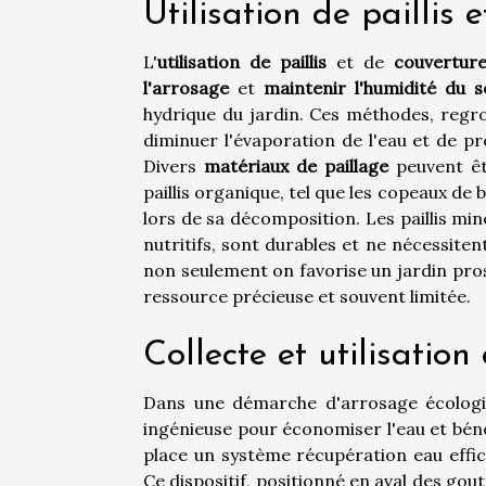
Utilisation de paillis 
L'
utilisation de paillis
et de
couvertur
l'arrosage
et
maintenir l'humidité du s
hydrique du jardin. Ces méthodes, regr
diminuer l'évaporation de l'eau et de p
Divers
matériaux de paillage
peuvent êtr
paillis organique, tel que les copeaux de bo
lors de sa décomposition. Les paillis miné
nutritifs, sont durables et ne nécessite
non seulement on favorise un jardin pros
ressource précieuse et souvent limitée.
Collecte et utilisation
Dans une démarche d'arrosage écologiqu
ingénieuse pour économiser l'eau et bén
place un système récupération eau effica
Ce dispositif, positionné en aval des gou