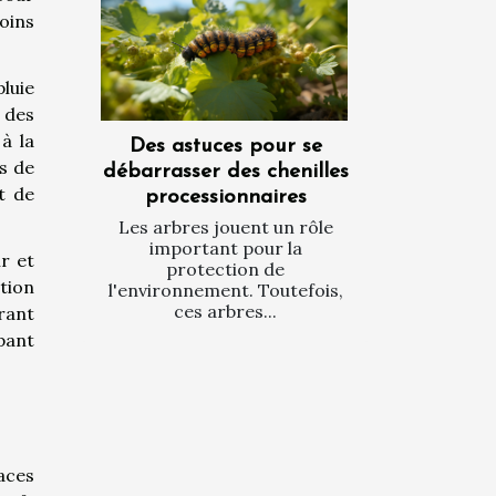
soins
pluie
 des
 à la
Des astuces pour se
s de
débarrasser des chenilles
t de
processionnaires
Les arbres jouent un rôle
important pour la
r et
protection de
tion
l'environnement. Toutefois,
ces arbres...
rant
pant
aces