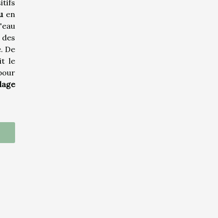
tifs
u
en
'eau
 des
. De
t le
pour
llage