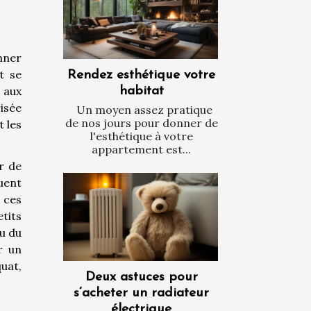
onner
t se
Rendez esthétique votre
 aux
habitat
isée
Un moyen assez pratique
de nos jours pour donner de
t les
l'esthétique à votre
appartement est...
ir de
uent
 ces
etits
u du
r un
quat,
Deux astuces pour
s’acheter un radiateur
électrique