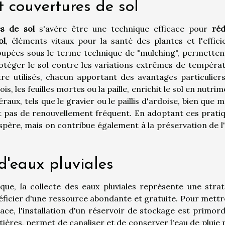
et couvertures de sol
es de sol
s'avère être une technique efficace pour
réd
ol
, éléments vitaux pour la santé des plantes et l'effici
oupées sous le terme technique de "mulching", permetten
rotéger le sol contre les variations extrêmes de températ
e utilisés, chacun apportant des avantages particuliers
is, les feuilles mortes ou la paille, enrichit le sol en nutri
raux, tels que le gravier ou le paillis d'ardoise, bien que 
nt pas de renouvellement fréquent. En adoptant ces pratiq
père, mais on contribue également à la préservation de l'
 d'eaux pluviales
e, la collecte des eaux pluviales représente une strat
éficier d'une ressource abondante et gratuite. Pour mettr
ce, l'installation d'un réservoir de stockage est primordi
ttières, permet de canaliser et de conserver l'eau de pluie