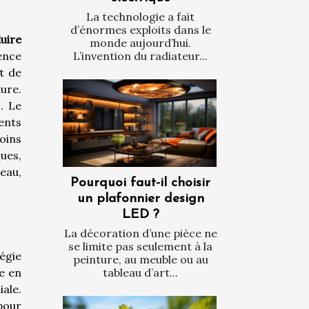
La technologie a fait
d’énormes exploits dans le
uire
monde aujourd’hui.
ence
L’invention du radiateur...
t de
ure.
. Le
ments
moins
ues,
eau,
Pourquoi faut-il choisir
un plafonnier design
LED ?
La décoration d’une pièce ne
se limite pas seulement à la
égie
peinture, au meuble ou au
e en
tableau d’art...
ale.
 pour