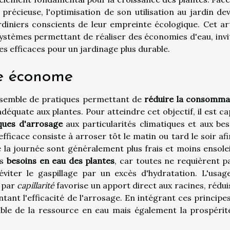
récieuse, l'optimisation de son utilisation au jardin dev
diniers conscients de leur empreinte écologique. Cet art
systèmes permettant de réaliser des économies d'eau, invi
s efficaces pour un jardinage plus durable.
ge économe
nsemble de pratiques permettant de
réduire la consomma
équate aux plantes. Pour atteindre cet objectif, il est ca
ques d'arrosage
aux particularités climatiques et aux bes
ficace consiste à arroser tôt le matin ou tard le soir afi
la journée sont généralement plus frais et moins ensoleil
es
besoins en eau des plantes
, car toutes ne requièrent p
viter le gaspillage par un excès d'hydratation. L'usag
u par
capillarité
favorise un apport direct aux racines, rédui
ant l'efficacité de l'arrosage. En intégrant ces principes
ble de la ressource en eau mais également la prospérit