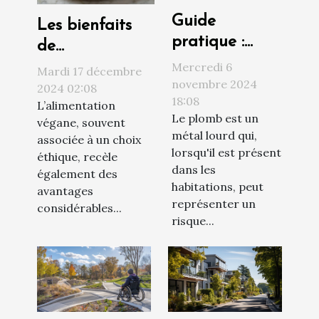
Guide
Les bienfaits
pratique :
de
comment
l'alimentation
Mercredi 6
Mardi 17 décembre
procéder à un
novembre 2024
végane sur la
2024 02:08
18:08
diagnostic
L’alimentation
santé et
Le plomb est un
végane, souvent
plomb efficace
l'environnement
métal lourd qui,
associée à un choix
lorsqu'il est présent
éthique, recèle
dans les
également des
habitations, peut
avantages
représenter un
considérables...
risque...