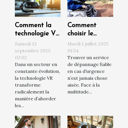
Comment la
Comment
technologie VR
choisir le
révolutionne
meilleur service
Samedi 13
Mardi 1 juillet 2025
les visites
de dépannage
septembre 2025
01:54
02:02
Trouver un service
immobilières ?
en urgence ?
Dans un secteur en
de dépannage fiable
constante évolution,
en cas d’urgence
la technologie VR
n’est jamais chose
transforme
aisée. Face à la
radicalement la
multitude...
manière d’aborder
les...