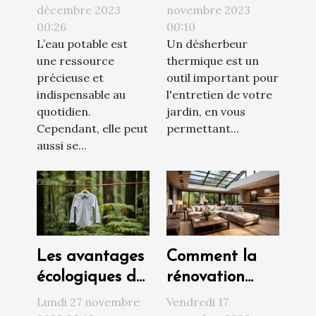
un adoucisseur
thermique
décembre 2023
novembre 2023
00:26
00:10
d’eau chez soi
L’eau potable est
Un désherbeur
une ressource
thermique est un
précieuse et
outil important pour
indispensable au
l'entretien de votre
quotidien.
jardin, en vous
Cependant, elle peut
permettant...
aussi se...
Les avantages
Comment la
écologiques de
rénovation
l'utilisation des
peut
Lundi 27 novembre
Vendredi 17