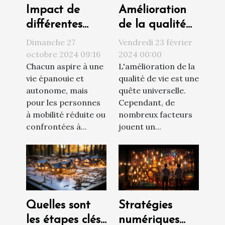
Amélioration
Impact de
de la qualité
différentes
de vie par le
solutions
Vendredi 23 février
Dimanche 27
choix du
d'accessibilité
2024 00:00
octobre 2024 09:16
L'amélioration de la
Chacun aspire à une
logement
sur la qualité
qualité de vie est une
vie épanouie et
de vie
quête universelle.
autonome, mais
Cependant, de
pour les personnes
nombreux facteurs
à mobilité réduite ou
jouent un...
confrontées à...
Quelles sont
Stratégies
les étapes clés
numériques