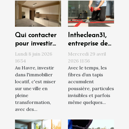
Qui contacter
Intheclean31,
pour investir
entreprise de
sereinement
confiance pour
Lundi 8 juin 2026
Mercredi 29 avril
au Havre ?
le nettoyage
16:54
2026 11:56
Au Havre, investir
Avec le temps, les
de vos tapis à
dans l'immobilier
fibres d’un tapis
Toulouse
locatif, c'est miser
accumulent
sur une ville en
poussière, particules
pleine
invisibles et parfois
transformation,
même quelques...
avec des...