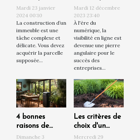
d’un projet de
innovantes
Mardi 23 janvier
Mardi 12 décembre
construction ?
pour
2024 00:10
2023 23:40
La construction d’un
À l'ère du
augmenter la
immeuble est une
numérique, la
visibilité d'une
tâche complexe et
visibilité en ligne est
entreprise
délicate. Vous devez
devenue une pierre
acquérir la parcelle
angulaire pour le
supposée...
succès des
entreprises...
4 bonnes
Les critères de
raisons de
choix d'un
faire installer
désherbeur
Dimanche 3
Mercredi 29