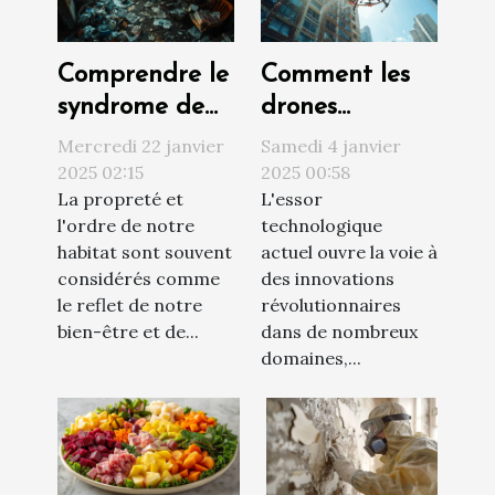
Comprendre le
Comment les
syndrome de
drones
Diogène et ses
révolutionnent
Mercredi 22 janvier
Samedi 4 janvier
impacts sur
le nettoyage
2025 02:15
2025 00:58
La propreté et
L'essor
l'habitat
extérieur des
l'ordre de notre
technologique
bâtiments
habitat sont souvent
actuel ouvre la voie à
considérés comme
des innovations
le reflet de notre
révolutionnaires
bien-être et de...
dans de nombreux
domaines,...