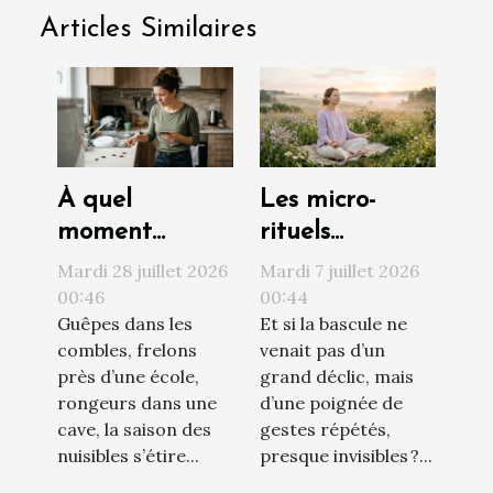
Articles Similaires
À quel
Les micro-
moment
rituels
contacter un
quotidiens qui
Mardi 28 juillet 2026
Mardi 7 juillet 2026
professionnel
transforment
00:46
00:44
Guêpes dans les
Et si la bascule ne
face à une
votre vision du
combles, frelons
venait pas d’un
invasion de
monde
près d’une école,
grand déclic, mais
nuisibles ?
rongeurs dans une
d’une poignée de
cave, la saison des
gestes répétés,
nuisibles s’étire...
presque invisibles ?...