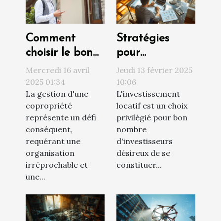
Comment
Stratégies
choisir le bon
pour
syndic de
augmenter la
Mercredi 16 avril
Jeudi 13 février 2025
copropriété
rentabilité de
2025 01:34
10:06
La gestion d'une
L'investissement
pour une
votre
copropriété
locatif est un choix
gestion
investissement
représente un défi
privilégié pour bon
efficace
locatif
conséquent,
nombre
requérant une
d'investisseurs
organisation
désireux de se
irréprochable et
constituer...
une...