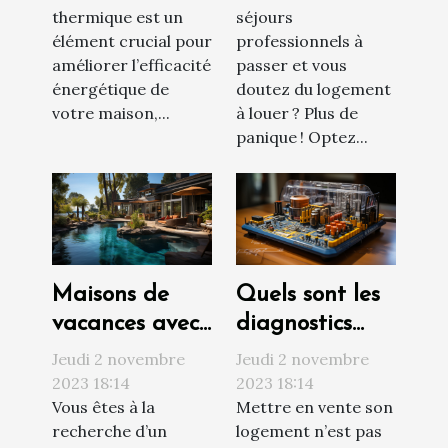
thermique est un
séjours
votre maison ?
élément crucial pour
professionnels à
améliorer l’efficacité
passer et vous
énergétique de
doutez du logement
votre maison,...
à louer ? Plus de
panique ! Optez...
Maisons de
Quels sont les
vacances avec
diagnostics
piscine : où
techniques à
Jeudi 2 novembre
Jeudi 2 novembre
trouvée ?
réaliser avant
2023 18:14
2023 18:14
Vous êtes à la
Mettre en vente son
de vendre son
recherche d’un
logement n’est pas
appartement ?