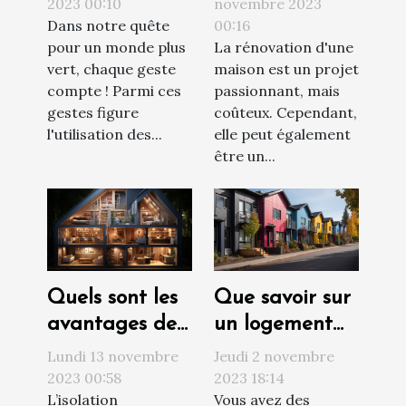
étendoirs à
augmenter la
2023 00:10
novembre 2023
Dans notre quête
00:16
linge
valeur de votre
pour un monde plus
La rénovation d'une
propriété
vert, chaque geste
maison est un projet
compte ! Parmi ces
passionnant, mais
gestes figure
coûteux. Cependant,
l'utilisation des...
elle peut également
être un...
Quels sont les
Que savoir sur
avantages de
un logement
l’isolation
social ?
Lundi 13 novembre
Jeudi 2 novembre
thermique par
2023 00:58
2023 18:14
L’isolation
Vous avez des
l’intérieur pour