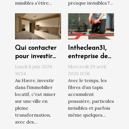
nuisibles s’étire...
presque invisibles ?...
Qui contacter
Intheclean31,
pour investir
entreprise de
sereinement
confiance pour
Lundi 8 juin 2026
Mercredi 29 avril
au Havre ?
le nettoyage
16:54
2026 11:56
Au Havre, investir
Avec le temps, les
de vos tapis à
dans l'immobilier
fibres d’un tapis
Toulouse
locatif, c'est miser
accumulent
sur une ville en
poussière, particules
pleine
invisibles et parfois
transformation,
même quelques...
avec des...