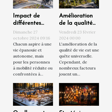
Amélioration
Impact de
de la qualité
différentes
de vie par le
solutions
Vendredi 23 février
Dimanche 27
choix du
d'accessibilité
2024 00:00
octobre 2024 09:16
L'amélioration de la
Chacun aspire à une
logement
sur la qualité
qualité de vie est une
vie épanouie et
de vie
quête universelle.
autonome, mais
Cependant, de
pour les personnes
nombreux facteurs
à mobilité réduite ou
jouent un...
confrontées à...