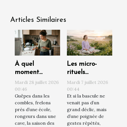
Articles Similaires
À quel
Les micro-
moment
rituels
contacter un
quotidiens qui
Mardi 28 juillet 2026
Mardi 7 juillet 2026
professionnel
transforment
00:46
00:44
Guêpes dans les
Et si la bascule ne
face à une
votre vision du
combles, frelons
venait pas d’un
invasion de
monde
près d’une école,
grand déclic, mais
nuisibles ?
rongeurs dans une
d’une poignée de
cave, la saison des
gestes répétés,