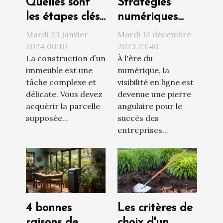
Quelles sont
Stratégies
les étapes clés
numériques
d’un projet de
innovantes
Mardi 23 janvier
Mardi 12 décembre
construction ?
pour
2024 00:10
2023 23:40
La construction d’un
À l'ère du
augmenter la
immeuble est une
numérique, la
visibilité d'une
tâche complexe et
visibilité en ligne est
entreprise
délicate. Vous devez
devenue une pierre
acquérir la parcelle
angulaire pour le
supposée...
succès des
entreprises...
4 bonnes
Les critères de
raisons de
choix d'un