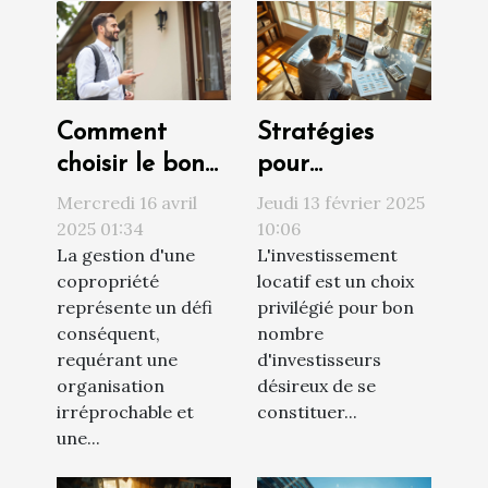
Comment
Stratégies
choisir le bon
pour
syndic de
augmenter la
Mercredi 16 avril
Jeudi 13 février 2025
copropriété
rentabilité de
2025 01:34
10:06
La gestion d'une
L'investissement
pour une
votre
copropriété
locatif est un choix
gestion
investissement
représente un défi
privilégié pour bon
efficace
locatif
conséquent,
nombre
requérant une
d'investisseurs
organisation
désireux de se
irréprochable et
constituer...
une...