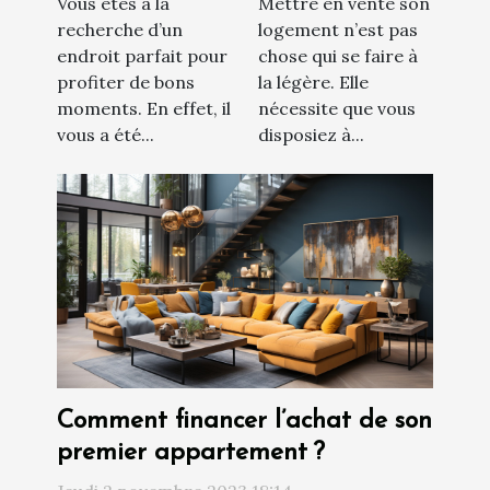
Vous êtes à la
Mettre en vente son
de vendre son
recherche d’un
logement n’est pas
appartement ?
endroit parfait pour
chose qui se faire à
profiter de bons
la légère. Elle
moments. En effet, il
nécessite que vous
vous a été...
disposiez à...
Comment financer l’achat de son
premier appartement ?