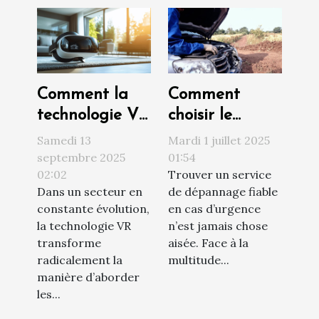
Comment la
Comment
technologie VR
choisir le
révolutionne
meilleur service
Samedi 13
Mardi 1 juillet 2025
les visites
de dépannage
septembre 2025
01:54
02:02
Trouver un service
immobilières ?
en urgence ?
Dans un secteur en
de dépannage fiable
constante évolution,
en cas d’urgence
la technologie VR
n’est jamais chose
transforme
aisée. Face à la
radicalement la
multitude...
manière d’aborder
les...