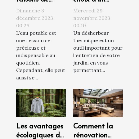
faire installer
désherbeur
Dimanche 3
Mercredi 29
un adoucisseur
thermique
décembre 2023
novembre 2023
00:26
00:10
d’eau chez soi
L’eau potable est
Un désherbeur
une ressource
thermique est un
précieuse et
outil important pour
indispensable au
l'entretien de votre
quotidien.
jardin, en vous
Cependant, elle peut
permettant...
aussi se...
Les avantages
Comment la
écologiques de
rénovation