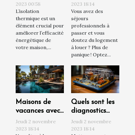
thermique par
2023 00:58
2023 18:14
L’isolation
Vous avez des
l’intérieur pour
thermique est un
séjours
votre maison ?
élément crucial pour
professionnels à
améliorer l’efficacité
passer et vous
énergétique de
doutez du logement
votre maison,...
à louer ? Plus de
panique ! Optez...
Maisons de
Quels sont les
vacances avec
diagnostics
piscine : où
techniques à
Jeudi 2 novembre
Jeudi 2 novembre
trouvée ?
réaliser avant
2023 18:14
2023 18:14