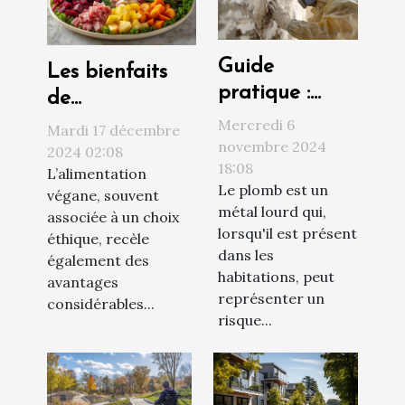
Guide
Les bienfaits
pratique :
de
comment
l'alimentation
Mercredi 6
Mardi 17 décembre
procéder à un
novembre 2024
végane sur la
2024 02:08
18:08
diagnostic
L’alimentation
santé et
Le plomb est un
végane, souvent
plomb efficace
l'environnement
métal lourd qui,
associée à un choix
lorsqu'il est présent
éthique, recèle
dans les
également des
habitations, peut
avantages
représenter un
considérables...
risque...