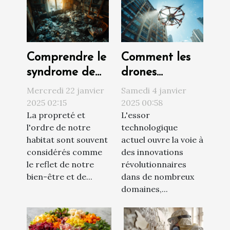
Comprendre le
Comment les
syndrome de
drones
Diogène et ses
révolutionnent
Mercredi 22 janvier
Samedi 4 janvier
impacts sur
le nettoyage
2025 02:15
2025 00:58
La propreté et
L'essor
l'habitat
extérieur des
l'ordre de notre
technologique
bâtiments
habitat sont souvent
actuel ouvre la voie à
considérés comme
des innovations
le reflet de notre
révolutionnaires
bien-être et de...
dans de nombreux
domaines,...