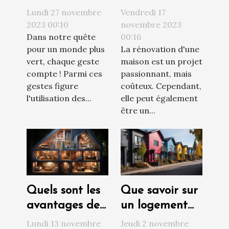
l'utilisation des
peut
Lundi 27 novembre
Vendredi 17
étendoirs à
augmenter la
2023 00:10
novembre 2023
Dans notre quête
00:16
linge
valeur de votre
pour un monde plus
La rénovation d'une
propriété
vert, chaque geste
maison est un projet
compte ! Parmi ces
passionnant, mais
gestes figure
coûteux. Cependant,
l'utilisation des...
elle peut également
être un...
Quels sont les
Que savoir sur
avantages de
un logement
l’isolation
social ?
Lundi 13 novembre
Jeudi 2 novembre