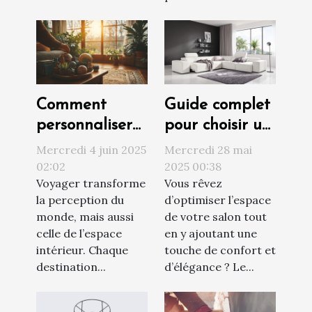
Comment
Guide complet
personnaliser
pour choisir un
votre maison
canapé
Mercredi 4 juin 2025
Mercredi 28 mai
avec vos
convertible
02:02
2025 00:38
Voyager transforme
Vous rêvez
souvenirs de
adapté à votre
la perception du
d’optimiser l’espace
voyage
salon
monde, mais aussi
de votre salon tout
celle de l’espace
en y ajoutant une
intérieur. Chaque
touche de confort et
destination...
d’élégance ? Le...