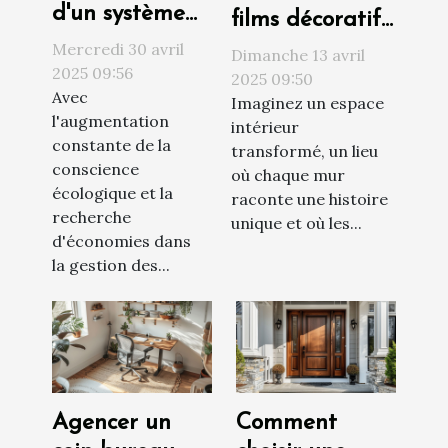
d'un système
films décoratifs
d'arrosage
peuvent
Mercredi 30 avril
Dimanche 13 avril
goutte à
2025 09:56
métamorphoser
2025 09:50
Avec
goutte DIY
Imaginez un espace
votre intérieur
l'augmentation
intérieur
pour un jardin
constante de la
transformé, un lieu
économique et
conscience
où chaque mur
écologique
écologique et la
raconte une histoire
recherche
unique et où les...
d'économies dans
la gestion des...
Agencer un
Comment