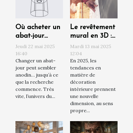
Où acheter un
Le revêtement
abat-jour
mural en 3D :
cylindre au
le must-have
Jeudi 22 mai 2025
Mardi 13 mai 2025
meilleur prix ?
déco
16:40
12:04
Changer un abat-
En 2025, les
d'intérieur
jour peut sembler
tendances en
2025
anodin… jusqu’à ce
matière de
que la recherche
décoration
commence. Très
intérieure prennent
vite, l’univers du...
une nouvelle
dimension, au sens
propre...