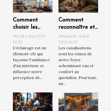
Comment
Comment
choisir les
reconnaître et
meilleurs
réagir face à
Mardi 6 mai 2025
Dimanche 4 mai
luminaires
un bouchage
10:52
2025 11:20
L'éclairage est un
Les canalisations
pour votre
de canalisation
élément-clé qui
sont les veines de
espace
façonne l'ambiance
notre foyer,
intérieur
d'un intérieur et
acheminant eau et
influence notre
confort au
perception de...
quotidien. Pourtant,
un...