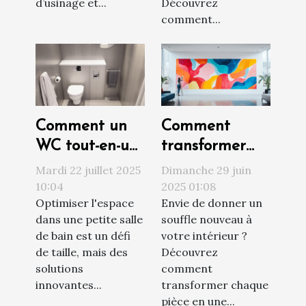
d’usinage et...
Découvrez
comment...
Comment un
Comment
WC tout-en-un
transformer
peut
votre maison
Mardi 22 juillet 2025
Dimanche 29 juin
transformer
en œuvre d'art
10:04
2025 01:08
Optimiser l'espace
Envie de donner un
votre petite
pop ?
dans une petite salle
souffle nouveau à
salle de bain ?
de bain est un défi
votre intérieur ?
de taille, mais des
Découvrez
solutions
comment
innovantes...
transformer chaque
pièce en une...