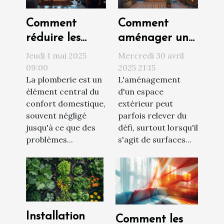
Comment
Comment
réduire les
aménager un
risques de
petit espace
Jeudi 1 mai 2025
Mercredi 30 avril
problèmes de
extérieur des
09:00
2025 21:15
La plomberie est un
L'aménagement
plomberie chez
astuces pour
élément central du
d'un espace
soi
optimiser
confort domestique,
extérieur peut
chaque mètre
souvent négligé
parfois relever du
carré
jusqu'à ce que des
défi, surtout lorsqu'il
problèmes...
s'agit de surfaces...
Installation
Comment les