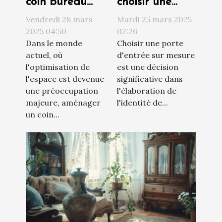
coin bureau
choisir une
dans un
porte d'entrée
Vendredi 28 mars
Mardi 25 mars 2025
espace
sur mesure
2025 04:50
02:26
Dans le monde
Choisir une porte
restreint
pour votre
actuel, où
d'entrée sur mesure
stratégies et
maison
l'optimisation de
est une décision
astuces
l'espace est devenue
significative dans
une préoccupation
l'élaboration de
majeure, aménager
l'identité de...
un coin...