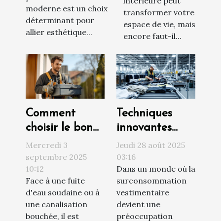
intérieure peut
moderne est un choix
transformer votre
déterminant pour
espace de vie, mais
allier esthétique...
encore faut-il...
Comment
Techniques
choisir le bon
innovantes
service de
pour un tri
Mercredi 3
Jeudi 28 août 2025
plomberie pour
efficace des
septembre 2025
03:16
10:12
Dans un monde où la
vos urgences ?
vêtements
Face à une fuite
surconsommation
d'eau soudaine ou à
vestimentaire
une canalisation
devient une
bouchée, il est
préoccupation