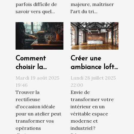
parfois difficile de
majeure, maîtriser
savoir vers quel...
l'art du tri...
Comment
Créer une
choisir la
ambiance loft :
meilleure
matériaux et
Mardi 19 août 2025
Lundi 28 juillet 2025
rectifieuse
couleurs clés
19:46
22:00
Trouver la
Envie de
d'occasion pour
rectifieuse
transformer votre
votre atelier ?
d'occasion idéale
intérieur en un
pour un atelier peut
véritable espace
transformer vos
moderne et
opérations
industriel ?