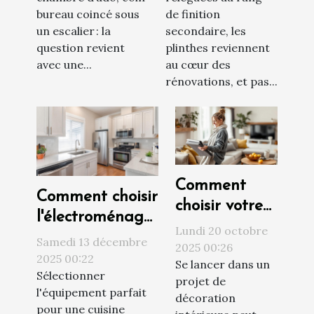
style ?
rénovation
bureau coincé sous
de finition
sans effort
un escalier : la
secondaire, les
question revient
plinthes reviennent
avec une...
au cœur des
rénovations, et pas...
Comment
Comment choisir
choisir votre
l'électroménager
expert en
Lundi 20 octobre
idéal pour une
Samedi 13 décembre
décoration
2025 00:26
cuisine moderne
2025 00:22
Se lancer dans un
intérieure
Sélectionner
?
projet de
dans votre
l'équipement parfait
décoration
région ?
pour une cuisine