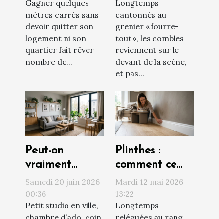
Gagner quelques
Longtemps
interdit) avant
simple
mètres carrés sans
cantonnés au
de construire
rénovation
devoir quitter son
grenier « fourre-
logement ni son
tout », les combles
quartier fait rêver
reviennent sur le
nombre de...
devant de la scène,
et pas...
Peut-on
Plinthes :
vraiment
comment ce
optimiser un
détail
Samedi 20 juin 2026
Mardi 12 mai 2026
petit espace
transforme
00:36
13:22
Petit studio en ville,
Longtemps
sans sacrifier le
votre
chambre d’ado, coin
reléguées au rang