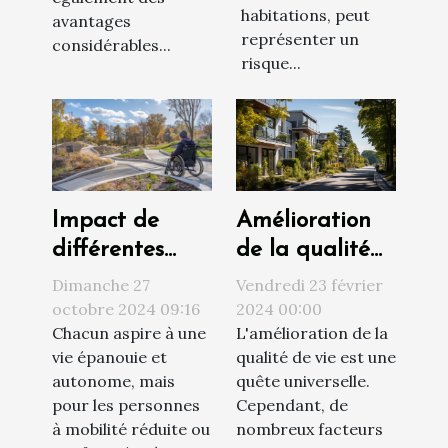
habitations, peut
avantages
représenter un
considérables...
risque...
Amélioration
Impact de
de la qualité
différentes
de vie par le
solutions
Vendredi 23 février
Dimanche 27
choix du
d'accessibilité
2024 00:00
octobre 2024 09:16
L'amélioration de la
Chacun aspire à une
logement
sur la qualité
qualité de vie est une
vie épanouie et
de vie
quête universelle.
autonome, mais
Cependant, de
pour les personnes
nombreux facteurs
à mobilité réduite ou