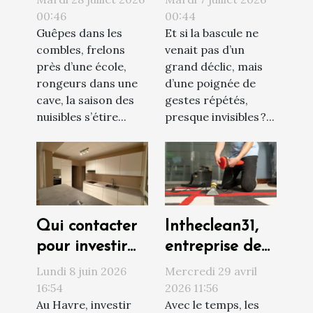
professionnel
transforment
00:46
00:44
Guêpes dans les
Et si la bascule ne
face à une
votre vision du
combles, frelons
venait pas d’un
invasion de
monde
près d’une école,
grand déclic, mais
nuisibles ?
rongeurs dans une
d’une poignée de
cave, la saison des
gestes répétés,
nuisibles s’étire...
presque invisibles ?...
Qui contacter
Intheclean31,
pour investir
entreprise de
sereinement
confiance pour
Lundi 8 juin 2026
Mercredi 29 avril
au Havre ?
le nettoyage
16:54
2026 11:56
Au Havre, investir
Avec le temps, les
de vos tapis à