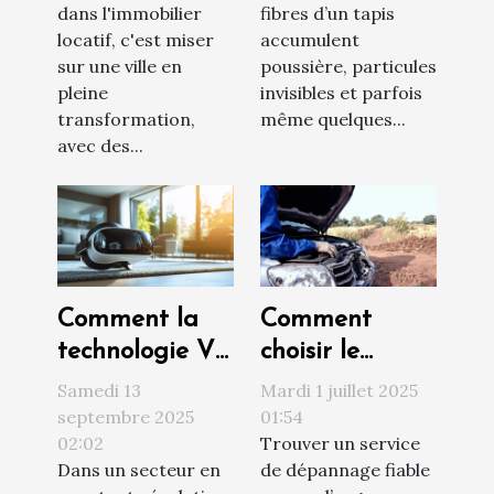
dans l'immobilier
fibres d’un tapis
Toulouse
locatif, c'est miser
accumulent
sur une ville en
poussière, particules
pleine
invisibles et parfois
transformation,
même quelques...
avec des...
Comment la
Comment
technologie VR
choisir le
révolutionne
meilleur service
Samedi 13
Mardi 1 juillet 2025
les visites
de dépannage
septembre 2025
01:54
02:02
Trouver un service
immobilières ?
en urgence ?
Dans un secteur en
de dépannage fiable