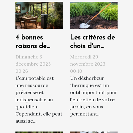
4 bonnes
Les critères de
raisons de
choix d'un
faire installer
désherbeur
Dimanche 3
Mercredi 29
un adoucisseur
thermique
décembre 2023
novembre 2023
00:26
00:10
d’eau chez soi
L’eau potable est
Un désherbeur
une ressource
thermique est un
précieuse et
outil important pour
indispensable au
l'entretien de votre
quotidien.
jardin, en vous
Cependant, elle peut
permettant...
aussi se...