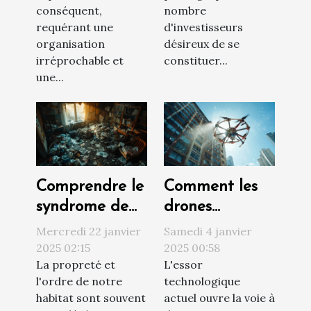
efficace
locatif
conséquent,
nombre
requérant une
d'investisseurs
organisation
désireux de se
irréprochable et
constituer...
une...
Comprendre le
Comment les
syndrome de
drones
Diogène et ses
révolutionnent
Mercredi 22 janvier
Samedi 4 janvier
impacts sur
le nettoyage
2025 02:15
2025 00:58
La propreté et
L'essor
l'habitat
extérieur des
l'ordre de notre
technologique
bâtiments
habitat sont souvent
actuel ouvre la voie à