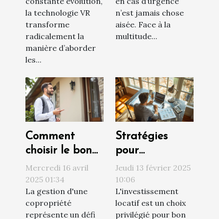
constante évolution,
en cas d’urgence
la technologie VR
n’est jamais chose
transforme
aisée. Face à la
radicalement la
multitude...
manière d’aborder
les...
Comment
Stratégies
choisir le bon
pour
syndic de
augmenter la
Mercredi 16 avril
Jeudi 13 février 2025
copropriété
rentabilité de
2025 01:34
10:06
La gestion d'une
L'investissement
pour une
votre
copropriété
locatif est un choix
gestion
investissement
représente un défi
privilégié pour bon