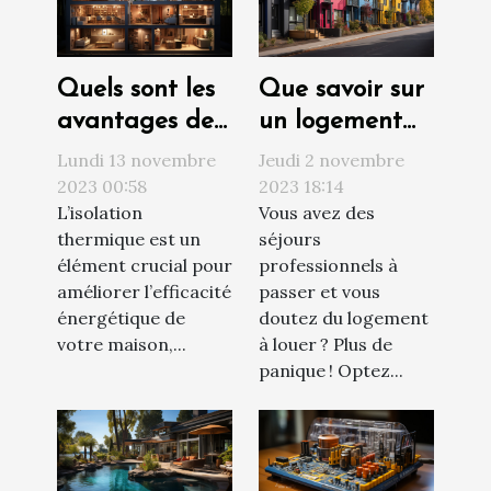
Quels sont les
Que savoir sur
avantages de
un logement
l’isolation
social ?
Lundi 13 novembre
Jeudi 2 novembre
thermique par
2023 00:58
2023 18:14
L’isolation
Vous avez des
l’intérieur pour
thermique est un
séjours
votre maison ?
élément crucial pour
professionnels à
améliorer l’efficacité
passer et vous
énergétique de
doutez du logement
votre maison,...
à louer ? Plus de
panique ! Optez...