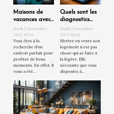
Maisons de
Quels sont les
vacances avec
diagnostics
piscine : où
techniques à
Jeudi 2 novembre
Jeudi 2 novembre
trouvée ?
réaliser avant
2023 18:14
2023 18:14
Vous êtes à la
Mettre en vente son
de vendre son
recherche d’un
logement n’est pas
appartement ?
endroit parfait pour
chose qui se faire à
profiter de bons
la légère. Elle
moments. En effet, il
nécessite que vous
vous a été...
disposiez à...