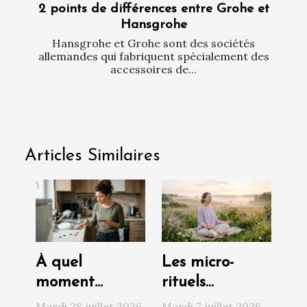
2 points de différences entre Grohe et
Hansgrohe
Hansgrohe et Grohe sont des sociétés
allemandes qui fabriquent spécialement des
accessoires de...
Articles Similaires
À quel
Les micro-
moment
rituels
contacter un
quotidiens qui
Mardi 28 juillet 2026
Mardi 7 juillet 2026