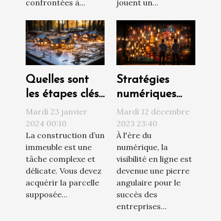
jouent un...
confrontées à...
Quelles sont
Stratégies
les étapes clés
numériques
d’un projet de
innovantes
Mardi 23 janvier
Mardi 12 décembre
construction ?
pour
2024 00:10
2023 23:40
La construction d’un
À l'ère du
augmenter la
immeuble est une
numérique, la
visibilité d'une
tâche complexe et
visibilité en ligne est
entreprise
délicate. Vous devez
devenue une pierre
acquérir la parcelle
angulaire pour le
supposée...
succès des
entreprises...