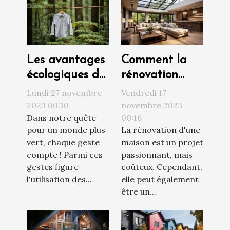
Les avantages
Comment la
écologiques de
rénovation
l'utilisation des
peut
Lundi 27 novembre
Vendredi 17
étendoirs à
augmenter la
2023 00:10
novembre 2023
Dans notre quête
00:16
linge
valeur de votre
pour un monde plus
La rénovation d'une
propriété
vert, chaque geste
maison est un projet
compte ! Parmi ces
passionnant, mais
gestes figure
coûteux. Cependant,
l'utilisation des...
elle peut également
être un...