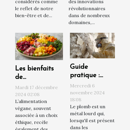
considérés comme
des innovations
le reflet de notre
révolutionnaires
bien-être et de...
dans de nombreux
domaines,...
Guide
Les bienfaits
pratique :
de
comment
l'alimentation
Mercredi 6
Mardi 17 décembre
procéder à un
novembre 2024
végane sur la
2024 02:08
18:08
diagnostic
L’alimentation
santé et
Le plomb est un
végane, souvent
plomb efficace
l'environnement
métal lourd qui,
associée à un choix
lorsqu'il est présent
éthique, recèle
dans les
également des