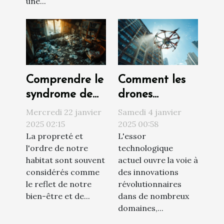
une...
Comprendre le
Comment les
syndrome de
drones
Diogène et ses
révolutionnent
Mercredi 22 janvier
Samedi 4 janvier
impacts sur
le nettoyage
2025 02:15
2025 00:58
La propreté et
L'essor
l'habitat
extérieur des
l'ordre de notre
technologique
bâtiments
habitat sont souvent
actuel ouvre la voie à
considérés comme
des innovations
le reflet de notre
révolutionnaires
bien-être et de...
dans de nombreux
domaines,...