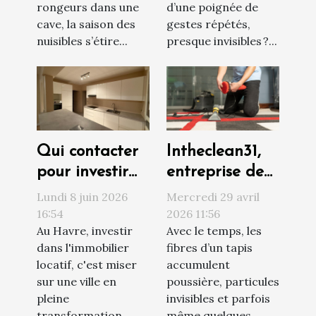
nuisibles ?
rongeurs dans une
d’une poignée de
cave, la saison des
gestes répétés,
nuisibles s’étire...
presque invisibles ?...
Qui contacter
Intheclean31,
pour investir
entreprise de
sereinement
confiance pour
Lundi 8 juin 2026
Mercredi 29 avril
au Havre ?
le nettoyage
16:54
2026 11:56
Au Havre, investir
Avec le temps, les
de vos tapis à
dans l'immobilier
fibres d’un tapis
Toulouse
locatif, c'est miser
accumulent
sur une ville en
poussière, particules
pleine
invisibles et parfois
transformation,
même quelques...