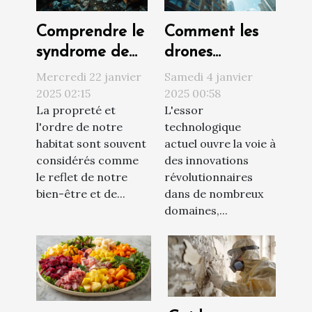
Comprendre le
Comment les
syndrome de
drones
Diogène et ses
révolutionnent
Mercredi 22 janvier
Samedi 4 janvier
impacts sur
le nettoyage
2025 02:15
2025 00:58
La propreté et
L'essor
l'habitat
extérieur des
l'ordre de notre
technologique
bâtiments
habitat sont souvent
actuel ouvre la voie à
considérés comme
des innovations
le reflet de notre
révolutionnaires
bien-être et de...
dans de nombreux
domaines,...