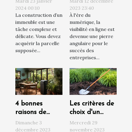
Mardi 23 janvier
Mardi 12 décembre
construction ?
pour
2024 00:10
2023 23:40
La construction d’un
À l'ère du
augmenter la
immeuble est une
numérique, la
visibilité d'une
tâche complexe et
visibilité en ligne est
entreprise
délicate. Vous devez
devenue une pierre
acquérir la parcelle
angulaire pour le
supposée...
succès des
entreprises...
4 bonnes
Les critères de
raisons de
choix d'un
faire installer
désherbeur
Dimanche 3
Mercredi 29
un adoucisseur
thermique
décembre 2023
novembre 2023