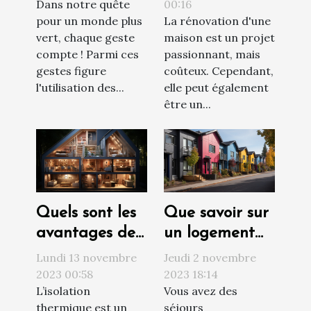
Dans notre quête
00:16
linge
valeur de votre
pour un monde plus
La rénovation d'une
propriété
vert, chaque geste
maison est un projet
compte ! Parmi ces
passionnant, mais
gestes figure
coûteux. Cependant,
l'utilisation des...
elle peut également
être un...
Quels sont les
Que savoir sur
avantages de
un logement
l’isolation
social ?
Lundi 13 novembre
Jeudi 2 novembre
thermique par
2023 00:58
2023 18:14
L’isolation
Vous avez des
l’intérieur pour
thermique est un
séjours