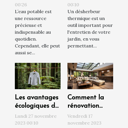
00:26
00:10
d’eau chez soi
L’eau potable est
Un désherbeur
une ressource
thermique est un
précieuse et
outil important pour
indispensable au
l'entretien de votre
quotidien.
jardin, en vous
Cependant, elle peut
permettant...
aussi se...
Les avantages
Comment la
écologiques de
rénovation
l'utilisation des
peut
Lundi 27 novembre
Vendredi 17
étendoirs à
augmenter la
2023 00:10
novembre 2023