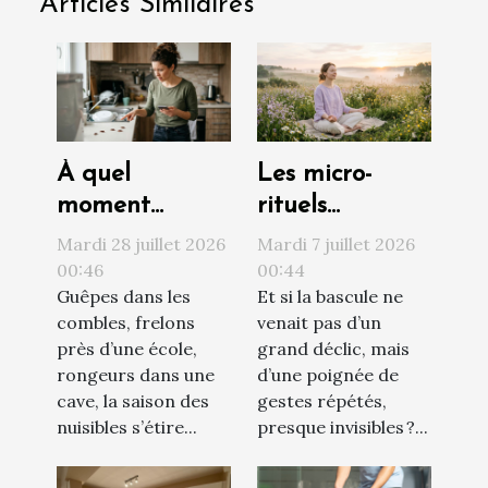
Articles Similaires
À quel
Les micro-
moment
rituels
contacter un
quotidiens qui
Mardi 28 juillet 2026
Mardi 7 juillet 2026
professionnel
transforment
00:46
00:44
Guêpes dans les
Et si la bascule ne
face à une
votre vision du
combles, frelons
venait pas d’un
invasion de
monde
près d’une école,
grand déclic, mais
nuisibles ?
rongeurs dans une
d’une poignée de
cave, la saison des
gestes répétés,
nuisibles s’étire...
presque invisibles ?...