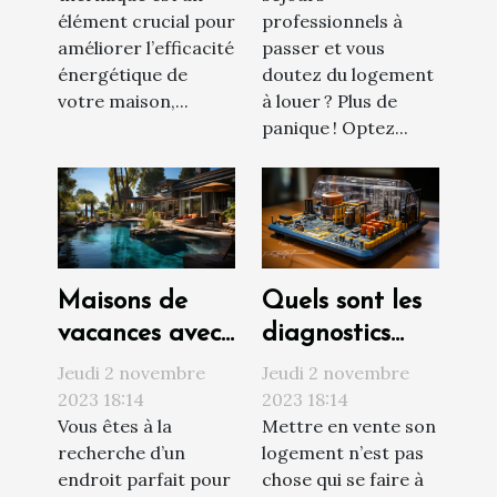
votre maison ?
élément crucial pour
professionnels à
améliorer l’efficacité
passer et vous
énergétique de
doutez du logement
votre maison,...
à louer ? Plus de
panique ! Optez...
Maisons de
Quels sont les
vacances avec
diagnostics
piscine : où
techniques à
Jeudi 2 novembre
Jeudi 2 novembre
trouvée ?
réaliser avant
2023 18:14
2023 18:14
Vous êtes à la
Mettre en vente son
de vendre son
recherche d’un
logement n’est pas
appartement ?
endroit parfait pour
chose qui se faire à