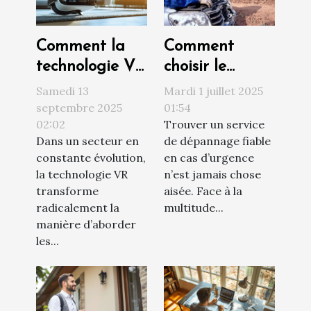
Comment la
Comment
technologie VR
choisir le
révolutionne
meilleur service
Samedi 13
Mardi 1 juillet 2025
les visites
de dépannage
septembre 2025
01:54
02:02
Trouver un service
immobilières ?
en urgence ?
Dans un secteur en
de dépannage fiable
constante évolution,
en cas d’urgence
la technologie VR
n’est jamais chose
transforme
aisée. Face à la
radicalement la
multitude...
manière d’aborder
les...