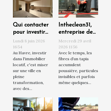
Qui contacter
Intheclean31,
pour investir
entreprise de
sereinement
confiance pour
Lundi 8 juin 2026
Mercredi 29 avril
au Havre ?
le nettoyage
16:54
2026 11:56
Au Havre, investir
Avec le temps, les
de vos tapis à
dans l'immobilier
fibres d’un tapis
Toulouse
locatif, c'est miser
accumulent
sur une ville en
poussière, particules
pleine
invisibles et parfois
transformation,
même quelques...
avec des...