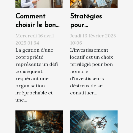
Comment
Stratégies
choisir le bon
pour
syndic de
augmenter la
Mercredi 16 avril
Jeudi 13 février 2025
copropriété
rentabilité de
2025 01:34
10:06
La gestion d'une
L'investissement
pour une
votre
copropriété
locatif est un choix
gestion
investissement
représente un défi
privilégié pour bon
efficace
locatif
conséquent,
nombre
requérant une
d'investisseurs
organisation
désireux de se
irréprochable et
constituer...
une...