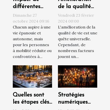
de la qualité
différentes
de vie par le
solutions
Vendredi 23 février
Dimanche 27
choix du
d'accessibilité
2024 00:00
octobre 2024 09:16
L'amélioration de la
Chacun aspire à une
logement
sur la qualité
qualité de vie est une
vie épanouie et
de vie
quête universelle.
autonome, mais
Cependant, de
pour les personnes
nombreux facteurs
à mobilité réduite ou
jouent un...
confrontées à...
Quelles sont
Stratégies
les étapes clés
numériques
d’un projet de
innovantes