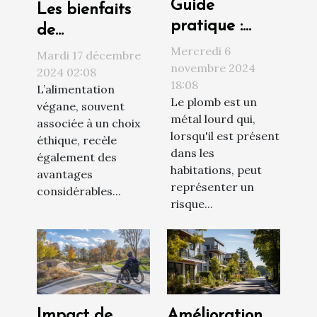
Guide
Les bienfaits
pratique :
de
comment
l'alimentation
Mercredi 6
Mardi 17 décembre
procéder à un
novembre 2024
végane sur la
2024 02:08
18:08
diagnostic
L’alimentation
santé et
Le plomb est un
végane, souvent
plomb efficace
l'environnement
métal lourd qui,
associée à un choix
lorsqu'il est présent
éthique, recèle
dans les
également des
habitations, peut
avantages
représenter un
considérables...
risque...
Amélioration
Impact de