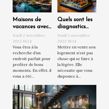
Maisons de
Quels sont les
vacances avec
diagnostics
piscine : où
techniques à
Jeudi 2 novembre
Jeudi 2 novembre
trouvée ?
réaliser avant
2023 18:14
2023 18:14
Vous êtes à la
Mettre en vente son
de vendre son
recherche d’un
logement n’est pas
appartement ?
endroit parfait pour
chose qui se faire à
profiter de bons
la légère. Elle
moments. En effet, il
nécessite que vous
vous a été...
disposiez à...