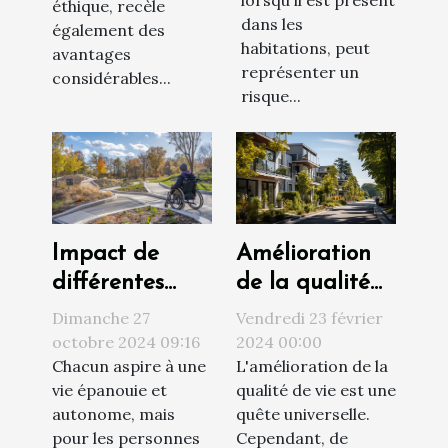
lorsqu'il est présent
éthique, recèle
dans les
également des
habitations, peut
avantages
représenter un
considérables...
risque...
Amélioration
Impact de
de la qualité
différentes
de vie par le
solutions
Vendredi 23 février
Dimanche 27
choix du
d'accessibilité
2024 00:00
octobre 2024 09:16
L'amélioration de la
Chacun aspire à une
logement
sur la qualité
qualité de vie est une
vie épanouie et
de vie
quête universelle.
autonome, mais
Cependant, de
pour les personnes