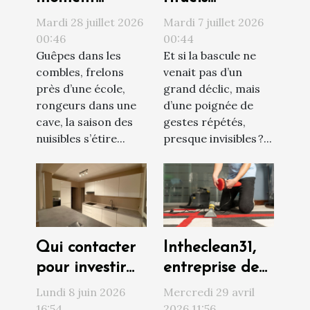
contacter un
quotidiens qui
Mardi 28 juillet 2026
Mardi 7 juillet 2026
professionnel
transforment
00:46
00:44
Guêpes dans les
Et si la bascule ne
face à une
votre vision du
combles, frelons
venait pas d’un
invasion de
monde
près d’une école,
grand déclic, mais
nuisibles ?
rongeurs dans une
d’une poignée de
cave, la saison des
gestes répétés,
nuisibles s’étire...
presque invisibles ?...
Qui contacter
Intheclean31,
pour investir
entreprise de
sereinement
confiance pour
Lundi 8 juin 2026
Mercredi 29 avril
au Havre ?
le nettoyage
16:54
2026 11:56