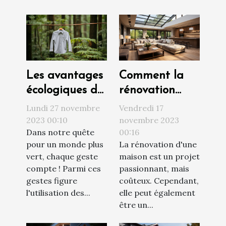
Les avantages
Comment la
écologiques de
rénovation
l'utilisation des
peut
Lundi 27 novembre
Vendredi 17
étendoirs à
augmenter la
2023 00:10
novembre 2023
Dans notre quête
00:16
linge
valeur de votre
pour un monde plus
La rénovation d'une
propriété
vert, chaque geste
maison est un projet
compte ! Parmi ces
passionnant, mais
gestes figure
coûteux. Cependant,
l'utilisation des...
elle peut également
être un...