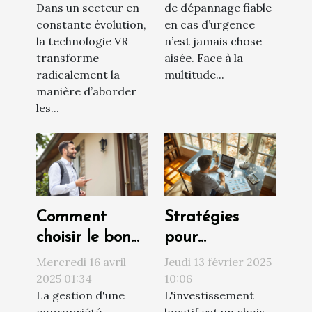
Dans un secteur en
de dépannage fiable
constante évolution,
en cas d’urgence
la technologie VR
n’est jamais chose
transforme
aisée. Face à la
radicalement la
multitude...
manière d’aborder
les...
Comment
Stratégies
choisir le bon
pour
syndic de
augmenter la
Mercredi 16 avril
Jeudi 13 février 2025
copropriété
rentabilité de
2025 01:34
10:06
La gestion d'une
L'investissement
pour une
votre