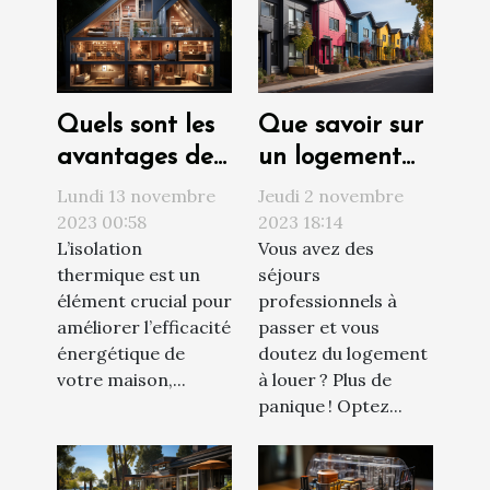
Quels sont les
Que savoir sur
avantages de
un logement
l’isolation
social ?
Lundi 13 novembre
Jeudi 2 novembre
thermique par
2023 00:58
2023 18:14
L’isolation
Vous avez des
l’intérieur pour
thermique est un
séjours
votre maison ?
élément crucial pour
professionnels à
améliorer l’efficacité
passer et vous
énergétique de
doutez du logement
votre maison,...
à louer ? Plus de
panique ! Optez...