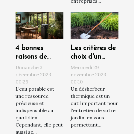
entreprises...
4 bonnes
Les critères de
raisons de
choix d'un
faire installer
désherbeur
Dimanche 3
Mercredi 29
un adoucisseur
thermique
décembre 2023
novembre 2023
00:26
00:10
d’eau chez soi
L’eau potable est
Un désherbeur
une ressource
thermique est un
précieuse et
outil important pour
indispensable au
l'entretien de votre
quotidien.
jardin, en vous
Cependant, elle peut
permettant...
aussi se...