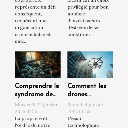
copropriété
locatif est un choix
gestion
investissement
représente un défi
privilégié pour bon
efficace
locatif
conséquent,
nombre
requérant une
d'investisseurs
organisation
désireux de se
irréprochable et
constituer...
une...
Comprendre le
Comment les
syndrome de
drones
Diogène et ses
révolutionnent
Mercredi 22 janvier
Samedi 4 janvier
impacts sur
le nettoyage
2025 02:15
2025 00:58
La propreté et
L'essor
l'habitat
extérieur des
l'ordre de notre
technologique
bâtiments