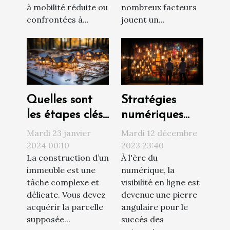
nombreux facteurs
à mobilité réduite ou
jouent un...
confrontées à...
Quelles sont
Stratégies
les étapes clés
numériques
d’un projet de
innovantes
Mardi 23 janvier
Mardi 12 décembre
construction ?
pour
2024 00:10
2023 23:40
La construction d’un
À l'ère du
augmenter la
immeuble est une
numérique, la
visibilité d'une
tâche complexe et
visibilité en ligne est
entreprise
délicate. Vous devez
devenue une pierre
acquérir la parcelle
angulaire pour le
supposée...
succès des