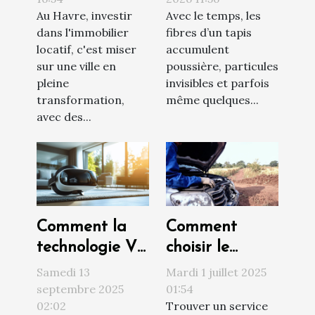
Au Havre, investir
Avec le temps, les
de vos tapis à
dans l'immobilier
fibres d’un tapis
Toulouse
locatif, c'est miser
accumulent
sur une ville en
poussière, particules
pleine
invisibles et parfois
transformation,
même quelques...
avec des...
Comment la
Comment
technologie VR
choisir le
révolutionne
meilleur service
Samedi 13
Mardi 1 juillet 2025
les visites
de dépannage
septembre 2025
01:54
02:02
Trouver un service
immobilières ?
en urgence ?