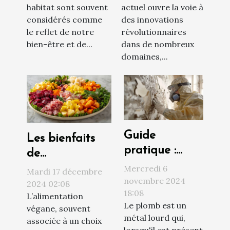
habitat sont souvent
actuel ouvre la voie à
considérés comme
des innovations
le reflet de notre
révolutionnaires
bien-être et de...
dans de nombreux
domaines,...
Guide
Les bienfaits
pratique :
de
comment
l'alimentation
Mercredi 6
Mardi 17 décembre
procéder à un
novembre 2024
végane sur la
2024 02:08
18:08
diagnostic
L’alimentation
santé et
Le plomb est un
végane, souvent
plomb efficace
l'environnement
métal lourd qui,
associée à un choix