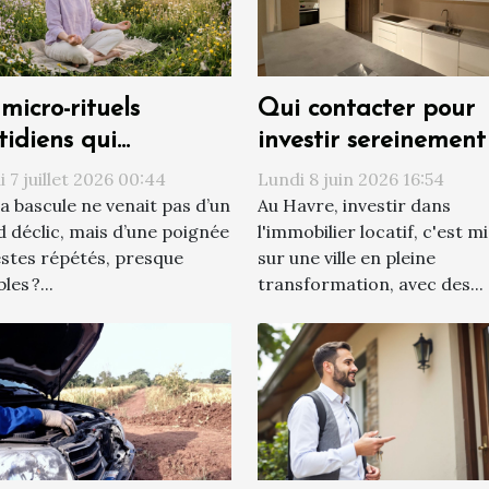
micro-rituels
Qui contacter pour
tidiens qui
investir sereinement
nsforment votre
Havre ?
 7 juillet 2026 00:44
Lundi 8 juin 2026 16:54
ion du monde
 la bascule ne venait pas d’un
Au Havre, investir dans
 déclic, mais d’une poignée
l'immobilier locatif, c'est m
stes répétés, presque
sur une ville en pleine
bles ?...
transformation, avec des...