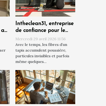
Intheclean31, entreprise
 au
de confiance pour le
nettoyage de vos tapis
Mercredi 29 avril 2026 11:56
à Toulouse
Avec le temps, les fibres d’un
iser
tapis accumulent poussière,
particules invisibles et parfois
même quelques...