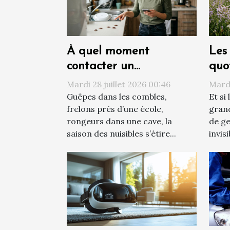
À quel moment
Les 
contacter un
quo
professionnel face à une
tra
Mardi 28 juillet 2026 00:46
Mardi
invasion de nuisibles ?
vis
Guêpes dans les combles,
Et si
frelons près d’une école,
grand
rongeurs dans une cave, la
de ge
saison des nuisibles s’étire...
invisi