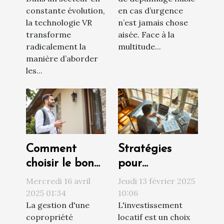
constante évolution,
en cas d’urgence
la technologie VR
n’est jamais chose
transforme
aisée. Face à la
radicalement la
multitude...
manière d’aborder
les...
Comment
Stratégies
choisir le bon
pour
syndic de
augmenter la
Mercredi 16 avril
Jeudi 13 février 2025
copropriété
rentabilité de
2025 01:34
10:06
La gestion d'une
L'investissement
pour une
votre
copropriété
locatif est un choix
gestion
investissement