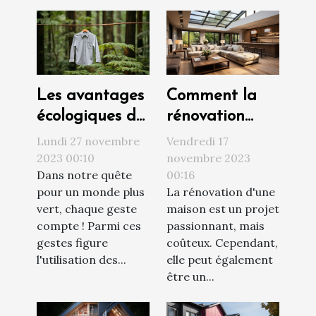
Les avantages
Comment la
écologiques de
rénovation
l'utilisation des
peut
Lundi 27 novembre
Vendredi 17
étendoirs à
augmenter la
2023 00:10
novembre 2023
Dans notre quête
00:16
linge
valeur de votre
pour un monde plus
La rénovation d'une
propriété
vert, chaque geste
maison est un projet
compte ! Parmi ces
passionnant, mais
gestes figure
coûteux. Cependant,
l'utilisation des...
elle peut également
être un...