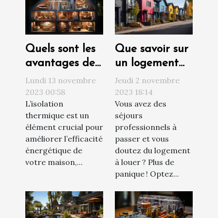
Quels sont les
Que savoir sur
avantages de
un logement
l’isolation
social ?
Lundi 13 novembre
Jeudi 2 novembre
thermique par
2023 00:58
2023 18:14
L’isolation
Vous avez des
l’intérieur pour
thermique est un
séjours
votre maison ?
élément crucial pour
professionnels à
améliorer l’efficacité
passer et vous
énergétique de
doutez du logement
votre maison,...
à louer ? Plus de
panique ! Optez...