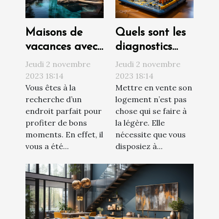
Maisons de
Quels sont les
vacances avec
diagnostics
piscine : où
techniques à
Jeudi 2 novembre
Jeudi 2 novembre
trouvée ?
réaliser avant
2023 18:14
2023 18:14
Vous êtes à la
Mettre en vente son
de vendre son
recherche d’un
logement n’est pas
appartement ?
endroit parfait pour
chose qui se faire à
profiter de bons
la légère. Elle
moments. En effet, il
nécessite que vous
vous a été...
disposiez à...