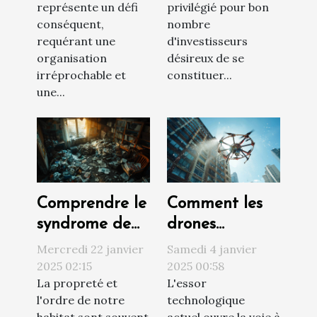
représente un défi
privilégié pour bon
efficace
locatif
conséquent,
nombre
requérant une
d'investisseurs
organisation
désireux de se
irréprochable et
constituer...
une...
Comprendre le
Comment les
syndrome de
drones
Diogène et ses
révolutionnent
Mercredi 22 janvier
Samedi 4 janvier
impacts sur
le nettoyage
2025 02:15
2025 00:58
La propreté et
L'essor
l'habitat
extérieur des
l'ordre de notre
technologique
bâtiments
habitat sont souvent
actuel ouvre la voie à