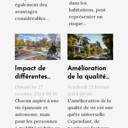
dans les
également des
habitations, peut
avantages
représenter un
considérables...
risque...
Amélioration
Impact de
de la qualité
différentes
de vie par le
solutions
Vendredi 23 février
Dimanche 27
choix du
d'accessibilité
2024 00:00
octobre 2024 09:16
L'amélioration de la
Chacun aspire à une
logement
sur la qualité
qualité de vie est une
vie épanouie et
de vie
quête universelle.
autonome, mais
Cependant, de
pour les personnes
nombreux facteurs
à mobilité réduite ou