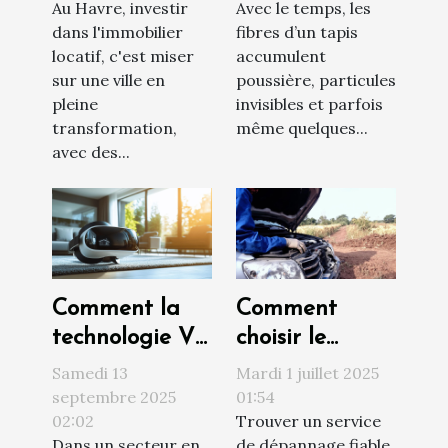
Au Havre, investir
Avec le temps, les
de vos tapis à
dans l'immobilier
fibres d’un tapis
Toulouse
locatif, c'est miser
accumulent
sur une ville en
poussière, particules
pleine
invisibles et parfois
transformation,
même quelques...
avec des...
Comment la
Comment
technologie VR
choisir le
révolutionne
meilleur service
Samedi 13
Mardi 1 juillet 2025
les visites
de dépannage
septembre 2025
01:54
02:02
Trouver un service
immobilières ?
en urgence ?
Dans un secteur en
de dépannage fiable