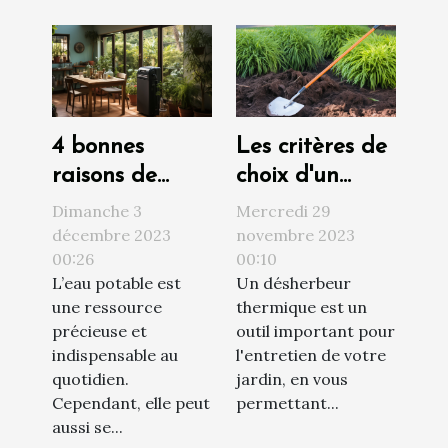
4 bonnes
Les critères de
raisons de
choix d'un
faire installer
désherbeur
Dimanche 3
Mercredi 29
un adoucisseur
thermique
décembre 2023
novembre 2023
00:26
00:10
d’eau chez soi
L’eau potable est
Un désherbeur
une ressource
thermique est un
précieuse et
outil important pour
indispensable au
l'entretien de votre
quotidien.
jardin, en vous
Cependant, elle peut
permettant...
aussi se...