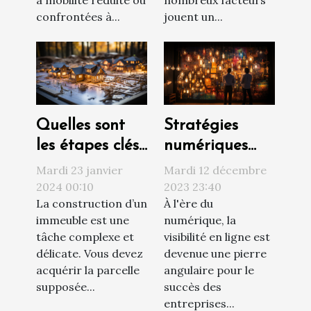
jouent un...
confrontées à...
Quelles sont
Stratégies
les étapes clés
numériques
d’un projet de
innovantes
Mardi 23 janvier
Mardi 12 décembre
construction ?
pour
2024 00:10
2023 23:40
La construction d’un
À l'ère du
augmenter la
immeuble est une
numérique, la
visibilité d'une
tâche complexe et
visibilité en ligne est
entreprise
délicate. Vous devez
devenue une pierre
acquérir la parcelle
angulaire pour le
supposée...
succès des
entreprises...