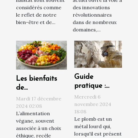
considérés comme
des innovations
le reflet de notre
révolutionnaires
bien-être et de...
dans de nombreux
domaines,...
Guide
Les bienfaits
pratique :
de
comment
l'alimentation
Mercredi 6
Mardi 17 décembre
procéder à un
novembre 2024
végane sur la
2024 02:08
18:08
diagnostic
L’alimentation
santé et
Le plomb est un
végane, souvent
plomb efficace
l'environnement
métal lourd qui,
associée à un choix
lorsqu'il est présent
éthique, recèle