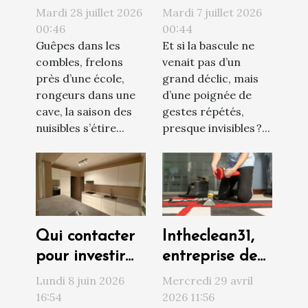
contacter un
quotidiens qui
Mardi 28 juillet 2026
Mardi 7 juillet 2026
professionnel
transforment
00:46
00:44
Guêpes dans les
Et si la bascule ne
face à une
votre vision du
combles, frelons
venait pas d’un
invasion de
monde
près d’une école,
grand déclic, mais
nuisibles ?
rongeurs dans une
d’une poignée de
cave, la saison des
gestes répétés,
nuisibles s’étire...
presque invisibles ?...
Qui contacter
Intheclean31,
pour investir
entreprise de
sereinement
confiance pour
Lundi 8 juin 2026
Mercredi 29 avril
au Havre ?
le nettoyage
16:54
2026 11:56