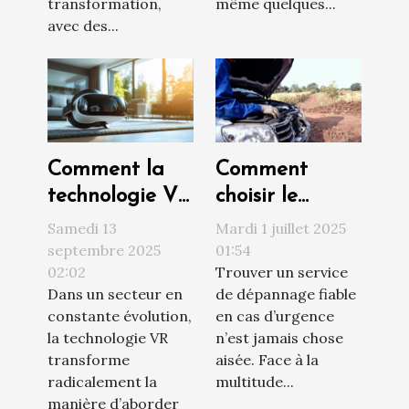
transformation,
même quelques...
avec des...
Comment la
Comment
technologie VR
choisir le
révolutionne
meilleur service
Samedi 13
Mardi 1 juillet 2025
les visites
de dépannage
septembre 2025
01:54
02:02
Trouver un service
immobilières ?
en urgence ?
Dans un secteur en
de dépannage fiable
constante évolution,
en cas d’urgence
la technologie VR
n’est jamais chose
transforme
aisée. Face à la
radicalement la
multitude...
manière d’aborder