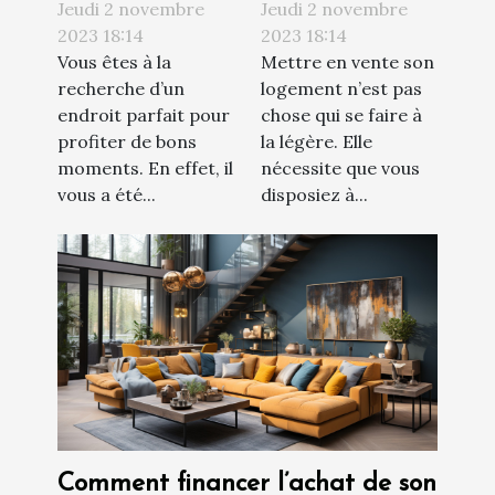
piscine : où
techniques à
Jeudi 2 novembre
Jeudi 2 novembre
trouvée ?
réaliser avant
2023 18:14
2023 18:14
Vous êtes à la
Mettre en vente son
de vendre son
recherche d’un
logement n’est pas
appartement ?
endroit parfait pour
chose qui se faire à
profiter de bons
la légère. Elle
moments. En effet, il
nécessite que vous
vous a été...
disposiez à...
Comment financer l’achat de son