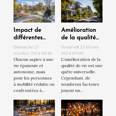
Amélioration
Impact de
de la qualité
différentes
de vie par le
solutions
Vendredi 23 février
Dimanche 27
choix du
d'accessibilité
2024 00:00
octobre 2024 09:16
L'amélioration de la
Chacun aspire à une
logement
sur la qualité
qualité de vie est une
vie épanouie et
de vie
quête universelle.
autonome, mais
Cependant, de
pour les personnes
nombreux facteurs
à mobilité réduite ou
jouent un...
confrontées à...