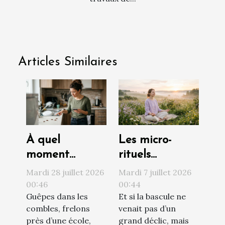
Articles Similaires
À quel
Les micro-
moment
rituels
contacter un
quotidiens qui
Mardi 28 juillet 2026
Mardi 7 juillet 2026
professionnel
transforment
00:46
00:44
Guêpes dans les
Et si la bascule ne
face à une
votre vision du
combles, frelons
venait pas d’un
invasion de
monde
près d’une école,
grand déclic, mais