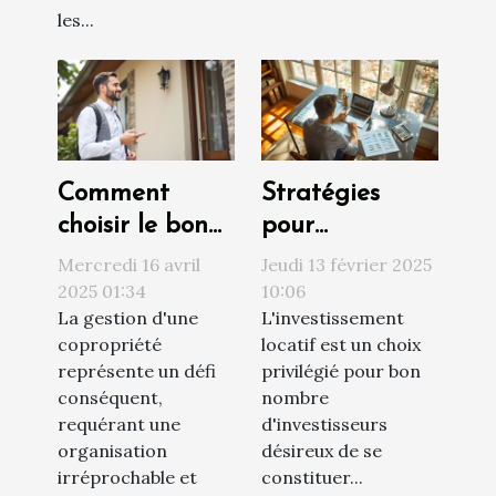
les...
Comment
Stratégies
choisir le bon
pour
syndic de
augmenter la
Mercredi 16 avril
Jeudi 13 février 2025
copropriété
rentabilité de
2025 01:34
10:06
La gestion d'une
L'investissement
pour une
votre
copropriété
locatif est un choix
gestion
investissement
représente un défi
privilégié pour bon
efficace
locatif
conséquent,
nombre
requérant une
d'investisseurs
organisation
désireux de se
irréprochable et
constituer...