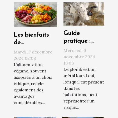
Guide
Les bienfaits
pratique :
de
comment
l'alimentation
Mercredi 6
Mardi 17 décembre
procéder à un
novembre 2024
végane sur la
2024 02:08
18:08
diagnostic
L’alimentation
santé et
Le plomb est un
végane, souvent
plomb efficace
l'environnement
métal lourd qui,
associée à un choix
lorsqu'il est présent
éthique, recèle
dans les
également des
habitations, peut
avantages
représenter un
considérables...
risque...