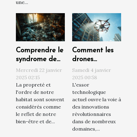
une...
Comprendre le
Comment les
syndrome de
drones
Diogène et ses
révolutionnent
Mercredi 22 janvier
Samedi 4 janvier
impacts sur
le nettoyage
2025 02:15
2025 00:58
La propreté et
L'essor
l'habitat
extérieur des
l'ordre de notre
technologique
bâtiments
habitat sont souvent
actuel ouvre la voie à
considérés comme
des innovations
le reflet de notre
révolutionnaires
bien-être et de...
dans de nombreux
domaines,...