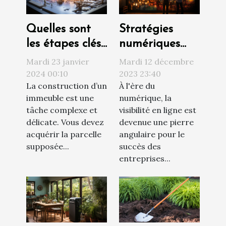
Quelles sont
Stratégies
les étapes clés
numériques
d’un projet de
innovantes
Mardi 23 janvier
Mardi 12 décembre
construction ?
pour
2024 00:10
2023 23:40
La construction d’un
À l'ère du
augmenter la
immeuble est une
numérique, la
visibilité d'une
tâche complexe et
visibilité en ligne est
entreprise
délicate. Vous devez
devenue une pierre
acquérir la parcelle
angulaire pour le
supposée...
succès des
entreprises...