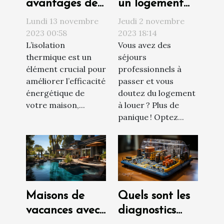
avantages de
un logement
l’isolation
social ?
Lundi 13 novembre
Jeudi 2 novembre
thermique par
2023 00:58
2023 18:14
L’isolation
Vous avez des
l’intérieur pour
thermique est un
séjours
votre maison ?
élément crucial pour
professionnels à
améliorer l’efficacité
passer et vous
énergétique de
doutez du logement
votre maison,...
à louer ? Plus de
panique ! Optez...
Maisons de
Quels sont les
vacances avec
diagnostics