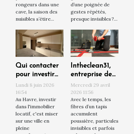
nuisibles ?
rongeurs dans une
d’une poignée de
cave, la saison des
gestes répétés,
nuisibles s’étire...
presque invisibles ?...
Qui contacter
Intheclean31,
pour investir
entreprise de
sereinement
confiance pour
Lundi 8 juin 2026
Mercredi 29 avril
au Havre ?
le nettoyage
16:54
2026 11:56
Au Havre, investir
Avec le temps, les
de vos tapis à
dans l'immobilier
fibres d’un tapis
Toulouse
locatif, c'est miser
accumulent
sur une ville en
poussière, particules
pleine
invisibles et parfois