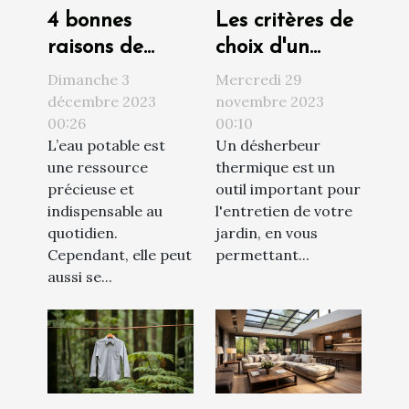
4 bonnes
Les critères de
raisons de
choix d'un
faire installer
désherbeur
Dimanche 3
Mercredi 29
un adoucisseur
thermique
décembre 2023
novembre 2023
00:26
00:10
d’eau chez soi
L’eau potable est
Un désherbeur
une ressource
thermique est un
précieuse et
outil important pour
indispensable au
l'entretien de votre
quotidien.
jardin, en vous
Cependant, elle peut
permettant...
aussi se...