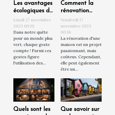
Les avantages
Comment la
écologiques de
rénovation
l'utilisation des
peut
Lundi 27 novembre
Vendredi 17
étendoirs à
augmenter la
2023 00:10
novembre 2023
Dans notre quête
00:16
linge
valeur de votre
pour un monde plus
La rénovation d'une
propriété
vert, chaque geste
maison est un projet
compte ! Parmi ces
passionnant, mais
gestes figure
coûteux. Cependant,
l'utilisation des...
elle peut également
être un...
Quels sont les
Que savoir sur