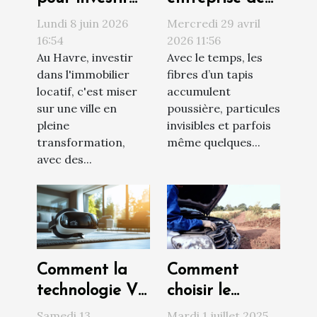
sereinement
confiance pour
Lundi 8 juin 2026
Mercredi 29 avril
au Havre ?
le nettoyage
16:54
2026 11:56
Au Havre, investir
Avec le temps, les
de vos tapis à
dans l'immobilier
fibres d’un tapis
Toulouse
locatif, c'est miser
accumulent
sur une ville en
poussière, particules
pleine
invisibles et parfois
transformation,
même quelques...
avec des...
Comment la
Comment
technologie VR
choisir le
révolutionne
meilleur service
Samedi 13
Mardi 1 juillet 2025