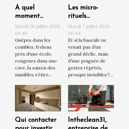
À quel
Les micro-
moment
rituels
contacter un
quotidiens qui
Mardi 28 juillet 2026
Mardi 7 juillet 2026
professionnel
transforment
00:46
00:44
Guêpes dans les
Et si la bascule ne
face à une
votre vision du
combles, frelons
venait pas d’un
invasion de
monde
près d’une école,
grand déclic, mais
nuisibles ?
rongeurs dans une
d’une poignée de
cave, la saison des
gestes répétés,
nuisibles s’étire...
presque invisibles ?...
Qui contacter
Intheclean31,
pour investir
entreprise de