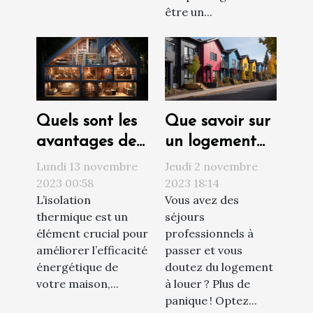
être un...
Quels sont les
Que savoir sur
avantages de
un logement
l’isolation
social ?
Lundi 13 novembre
Jeudi 2 novembre
thermique par
2023 00:58
2023 18:14
L’isolation
Vous avez des
l’intérieur pour
thermique est un
séjours
votre maison ?
élément crucial pour
professionnels à
améliorer l’efficacité
passer et vous
énergétique de
doutez du logement
votre maison,...
à louer ? Plus de
panique ! Optez...