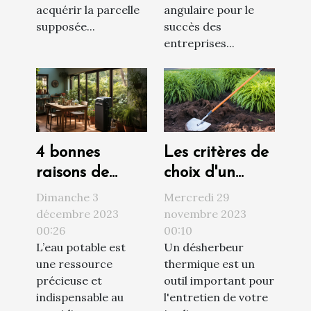
acquérir la parcelle
angulaire pour le
supposée...
succès des
entreprises...
4 bonnes
Les critères de
raisons de
choix d'un
faire installer
désherbeur
Dimanche 3
Mercredi 29
un adoucisseur
thermique
décembre 2023
novembre 2023
00:26
00:10
d’eau chez soi
L’eau potable est
Un désherbeur
une ressource
thermique est un
précieuse et
outil important pour
indispensable au
l'entretien de votre