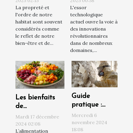
impacts sur
le nettoyage
2025 02:15
2025 00:58
La propreté et
L'essor
l'habitat
extérieur des
l'ordre de notre
technologique
bâtiments
habitat sont souvent
actuel ouvre la voie à
considérés comme
des innovations
le reflet de notre
révolutionnaires
bien-être et de...
dans de nombreux
domaines,...
Guide
Les bienfaits
pratique :
de
comment
l'alimentation
Mercredi 6
Mardi 17 décembre
procéder à un
novembre 2024
végane sur la
2024 02:08
18:08
diagnostic
L’alimentation
santé et