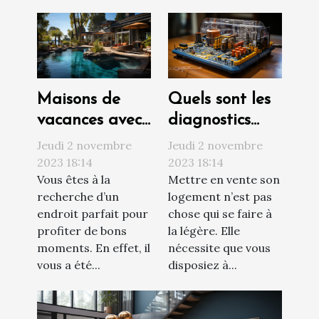
Maisons de
Quels sont les
vacances avec
diagnostics
piscine : où
techniques à
Jeudi 2 novembre
Jeudi 2 novembre
trouvée ?
réaliser avant
2023 18:14
2023 18:14
Vous êtes à la
Mettre en vente son
de vendre son
recherche d’un
logement n’est pas
appartement ?
endroit parfait pour
chose qui se faire à
profiter de bons
la légère. Elle
moments. En effet, il
nécessite que vous
vous a été...
disposiez à...