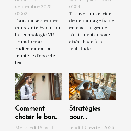
les visites
de dépannage
septembre 2025
01:54
02:02
Trouver un service
immobilières ?
en urgence ?
Dans un secteur en
de dépannage fiable
constante évolution,
en cas d’urgence
la technologie VR
n’est jamais chose
transforme
aisée. Face à la
radicalement la
multitude...
manière d’aborder
les...
Comment
Stratégies
choisir le bon
pour
syndic de
augmenter la
Mercredi 16 avril
Jeudi 13 février 2025