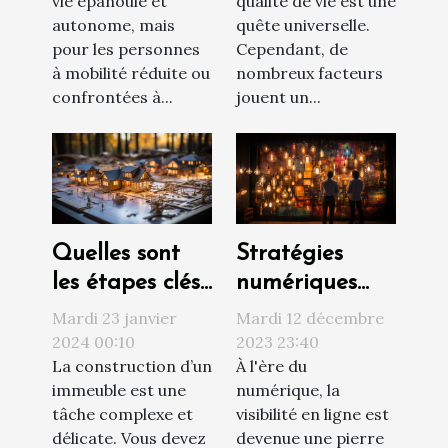
qualité de vie est une
vie épanouie et
de vie
quête universelle.
autonome, mais
Cependant, de
pour les personnes
nombreux facteurs
à mobilité réduite ou
jouent un...
confrontées à...
Quelles sont
Stratégies
les étapes clés
numériques
d’un projet de
innovantes
Mardi 23 janvier
Mardi 12 décembre
construction ?
pour
2024 00:10
2023 23:40
La construction d’un
À l'ère du
augmenter la
immeuble est une
numérique, la
visibilité d'une
tâche complexe et
visibilité en ligne est
entreprise
délicate. Vous devez
devenue une pierre