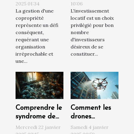
copropriété
rentabilité de
2025 01:34
10:06
La gestion d'une
L'investissement
pour une
votre
copropriété
locatif est un choix
gestion
investissement
représente un défi
privilégié pour bon
efficace
locatif
conséquent,
nombre
requérant une
d'investisseurs
organisation
désireux de se
irréprochable et
constituer...
une...
Comprendre le
Comment les
syndrome de
drones
Diogène et ses
révolutionnent
Mercredi 22 janvier
Samedi 4 janvier