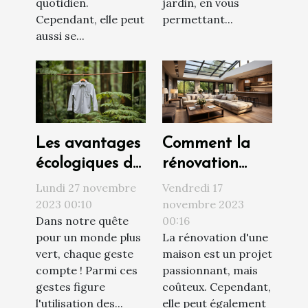
quotidien.
jardin, en vous
Cependant, elle peut
permettant...
aussi se...
Les avantages
Comment la
écologiques de
rénovation
l'utilisation des
peut
Lundi 27 novembre
Vendredi 17
étendoirs à
augmenter la
2023 00:10
novembre 2023
Dans notre quête
00:16
linge
valeur de votre
pour un monde plus
La rénovation d'une
propriété
vert, chaque geste
maison est un projet
compte ! Parmi ces
passionnant, mais
gestes figure
coûteux. Cependant,
l'utilisation des...
elle peut également