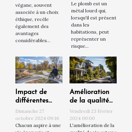
Le plomb est un
végane, souvent
plomb efficace
l'environnement
métal lourd qui,
associée à un choix
lorsqu'il est présent
éthique, recèle
dans les
également des
habitations, peut
avantages
représenter un
considérables...
risque...
Amélioration
Impact de
de la qualité
différentes
de vie par le
solutions
Vendredi 23 février
Dimanche 27
choix du
d'accessibilité
2024 00:00
octobre 2024 09:16
L'amélioration de la
Chacun aspire à une
logement
sur la qualité