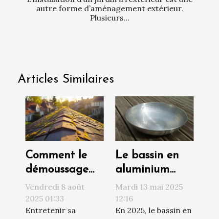
autre forme d’aménagement extérieur.
Plusieurs...
Articles Similaires
Comment le
Le bassin en
démoussage
aluminium
prolonge la
martelé :
Vendredi 8 août
Mardi 13 mai 2025
durée de vie
l’accessoire
2025 01:33
12:16
Entretenir sa
En 2025, le bassin en
de votre
esthétique de