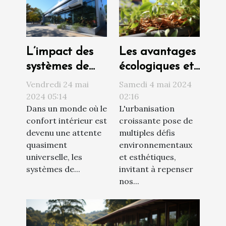
L’impact des
Les avantages
systèmes de
écologiques et
climatisation
esthétiques de
Vendredi 24 mai
Samedi 4 mai 2024
sur le design
l'intégration
2024 05:14
02:16
Dans un monde où le
L'urbanisation
extérieur et le
des saules
confort intérieur est
croissante pose de
confort
crevettes dans
devenu une attente
multiples défis
les jardins
quasiment
environnementaux
urbains
universelle, les
et esthétiques,
systèmes de...
invitant à repenser
nos...