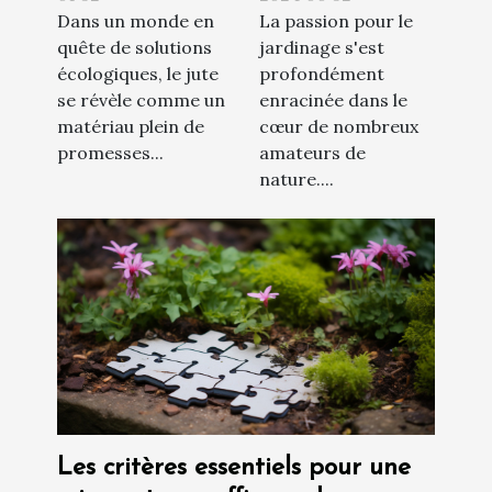
Dans un monde en
La passion pour le
le jardin
fleuri toute
quête de solutions
jardinage s'est
l'année
écologiques, le jute
profondément
se révèle comme un
enracinée dans le
matériau plein de
cœur de nombreux
promesses...
amateurs de
nature....
Les critères essentiels pour une