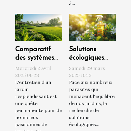
à...
adaptées
Comparatif
Solutions
des systèmes
écologiques
d'arrosage
pour lutter
Mercredi 2 avril
Samedi 29 mars
automatique
contre les
2025 06:28
2025 10:12
L'entretien d'un
Face aux nombreux
pour un jardin
parasites du
jardin
parasites qui
toujours vert
jardin
resplendissant est
menacent l'équilibre
méthodes
une quête
de nos jardins, la
naturelles et
permanente pour de
recherche de
efficaces
nombreux
solutions
passionnés de
écologiques...