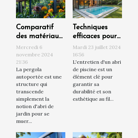
Comparatif
Techniques
des matériaux
efficaces pour
pour pergolas
le nettoyage et
Mercredi 6
Mardi 23 juillet 2024
autoportées :
l'entretien des
novembre 2024
16:56
21:36
L'entretien d'un abri
bois, acier ou
abris de
La pergola
de piscine est un
aluminium
piscine
autoportée est une
élément clé pour
structure qui
garantir sa
transcende
durabilité et son
simplement la
esthétique au fil...
notion d'abri de
jardin pour se
muer...