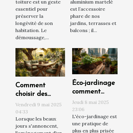
toiture est un geste
aluminium martelé
toiture ?
nos jardins en
essentiel pour
est l’accessoire
2025 !
préserver la
phare de nos
longévité de son
jardins, terrasses et
habitation. Le
balcons ; il...
démoussage,...
Éco-jardinage
Comment
comment
choisir des
créer un
Jeudi 8 mai 2025
meubles de
Vendredi 9 mai 2025
compost
23:06
jardin durables
04:33
L'éco-jardinage est
viable en
Lorsque les beaux
et
une pratique de
jours s'annoncent,
milieu urbain
écoresponsables
plus en plus prisée
l'aménagement d'un