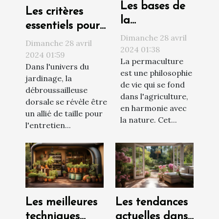
Les bases de
Les critères
la
essentiels pour
permaculture
Dimanche 28 avril
choisir la
Dimanche 28 avril
pour un jardin
2024 01:38
meilleure
2024 01:59
La permaculture
écologique et
Dans l'univers du
débroussailleuse
est une philosophie
autosuffisant
jardinage, la
dorsale pour
de vie qui se fond
débroussailleuse
dans l'agriculture,
votre jardin en
dorsale se révèle être
en harmonie avec
2024
un allié de taille pour
la nature. Cet...
l'entretien...
Les meilleures
Les tendances
techniques
actuelles dans