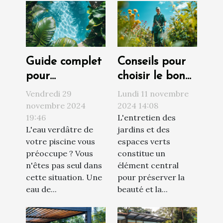
Guide complet
Conseils pour
pour
choisir le bon
transformer
service
Vendredi 29
Lundi 11 novembre
une eau de
d'entretien de
novembre 2024
2024 14:08
19:46
L'entretien des
piscine verte
jardins et
L'eau verdâtre de
jardins et des
en claire
espaces verts
votre piscine vous
espaces verts
naturellement
préoccupe ? Vous
constitue un
n'êtes pas seul dans
élément central
cette situation. Une
pour préserver la
eau de...
beauté et la...