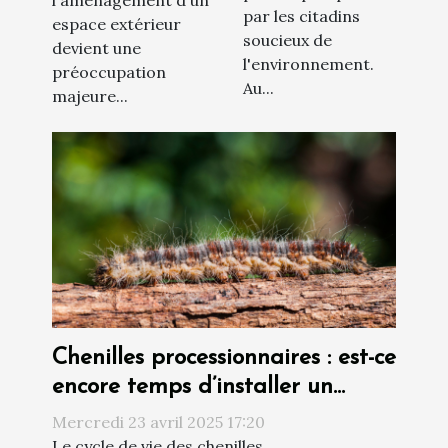
par les citadins
espace extérieur
soucieux de
devient une
l'environnement.
préoccupation
Au...
majeure...
Chenilles processionnaires : est-ce
encore temps d’installer un
écopiège ?
Mercredi 23 avril 2025 17:20
Le cycle de vie des chenilles