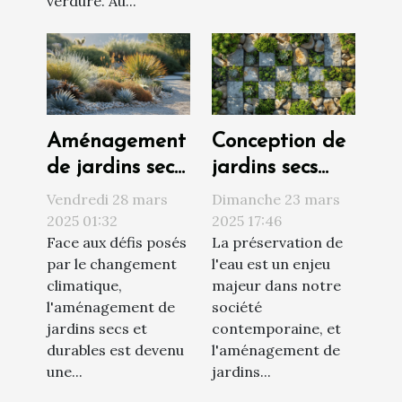
verdure. Au...
Aménagement
Conception de
de jardins secs
jardins secs
et durables
économie
Vendredi 28 mars
Dimanche 23 mars
choix de
d'eau et
2025 01:32
2025 17:46
Face aux défis posés
La préservation de
plantes et
esthétique
par le changement
l'eau est un enjeu
techniques de
moderne
climatique,
majeur dans notre
conservation
l'aménagement de
société
de l'eau
jardins secs et
contemporaine, et
durables est devenu
l'aménagement de
une...
jardins...