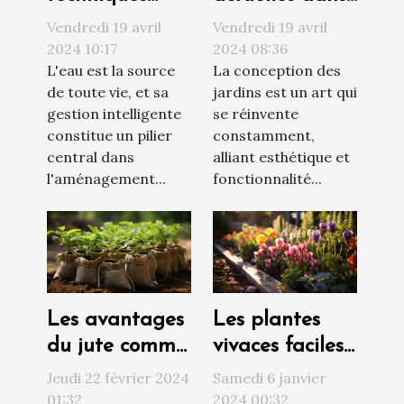
pour
la conception
Vendredi 19 avril
Vendredi 19 avril
maximiser la
des jardins
2024 10:17
2024 08:36
L'eau est la source
La conception des
récolte de l'eau
avec portes-
de toute vie, et sa
jardins est un art qui
de pluie dans
fenêtres :
gestion intelligente
se réinvente
un jardin
optimisation
constitue un pilier
constamment,
autonome
de l'espace et
central dans
alliant esthétique et
de la lumière
l'aménagement...
fonctionnalité...
Les avantages
Les plantes
du jute comme
vivaces faciles
matériau
d'entretien
Jeudi 22 février 2024
Samedi 6 janvier
durable pour
pour un jardin
01:32
2024 00:32