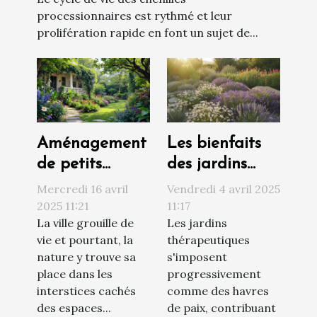
processionnaires est rythmé et leur
prolifération rapide en font un sujet de...
Aménagement
Les bienfaits
de petits
des jardins
jardins secrets
thérapeutiques
Mercredi 16 avril
Vendredi 4 avril 2025
pour espaces
conception et
2025 11:21
11:17
La ville grouille de
Les jardins
urbains
plantes
vie et pourtant, la
thérapeutiques
optimisation
recommandées
nature y trouve sa
s'imposent
d'espace et
place dans les
progressivement
choix de
interstices cachés
comme des havres
plantes
des espaces...
de paix, contribuant