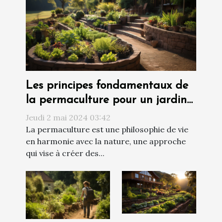
Les principes fondamentaux de
la permaculture pour un jardin
durable et autonome
Jeudi 2 mai 2024 03:42
La permaculture est une philosophie de vie
en harmonie avec la nature, une approche
qui vise à créer des...