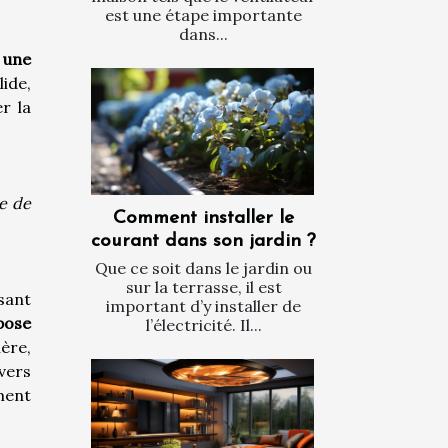
est une étape importante
dans...
t
une
ide,
r la
te de
Comment installer le
courant dans son jardin ?
Que ce soit dans le jardin ou
sur la terrasse, il est
sant
important d’y installer de
pose
l’électricité. Il...
ière,
 vers
ment