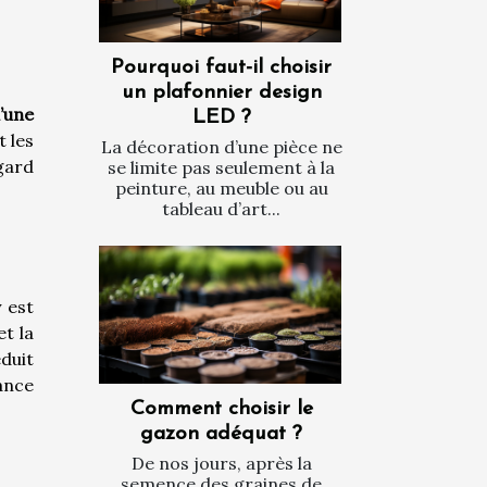
Pourquoi faut-il choisir
un plafonnier design
’une
LED ?
t les
La décoration d’une pièce ne
gard
se limite pas seulement à la
peinture, au meuble ou au
tableau d’art...
y est
t la
duit
ance
Comment choisir le
gazon adéquat ?
De nos jours, après la
semence des graines de