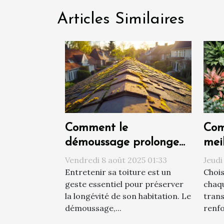
Articles Similaires
Comment le
Com
démoussage prolonge
mei
la durée de vie de votre
cha
Vendredi 8 août 2025 01:33
Jeudi
toiture ?
d'é
Entretenir sa toiture est un
Chois
geste essentiel pour préserver
chaq
la longévité de son habitation. Le
trans
démoussage,...
renfo