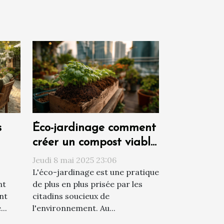
s
Éco-jardinage comment
créer un compost viable
en milieu urbain
Jeudi 8 mai 2025 23:06
L'éco-jardinage est une pratique
nt
de plus en plus prisée par les
nt
citadins soucieux de
..
l'environnement. Au...