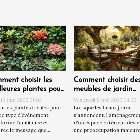
ment choisir les
Comment choisir de
lleures plantes pour
meubles de jardin
que type
durables et
 19 juin 2025 01:02
Vendredi 9 mai 2025 04:33
vénement
écoresponsables
ir les plantes idéales pour
Lorsque les beaux jours
ue type d’événement
s'annoncent, l'aménageme
forme l’ambiance et
d'un espace extérieur devie
rce le message que...
une préoccupation majeure.