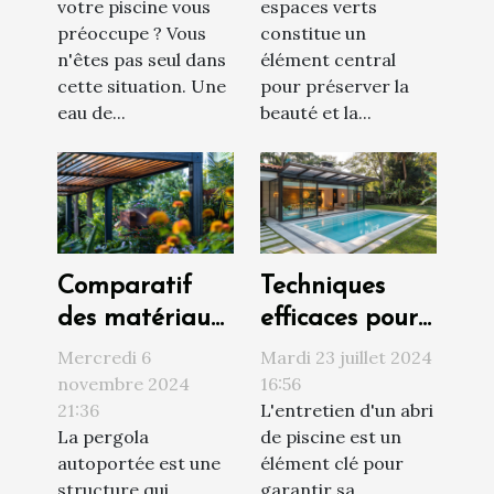
votre piscine vous
espaces verts
naturellement
préoccupe ? Vous
constitue un
n'êtes pas seul dans
élément central
cette situation. Une
pour préserver la
eau de...
beauté et la...
Comparatif
Techniques
des matériaux
efficaces pour
pour pergolas
le nettoyage et
Mercredi 6
Mardi 23 juillet 2024
autoportées :
l'entretien des
novembre 2024
16:56
21:36
L'entretien d'un abri
bois, acier ou
abris de
La pergola
de piscine est un
aluminium
piscine
autoportée est une
élément clé pour
structure qui
garantir sa