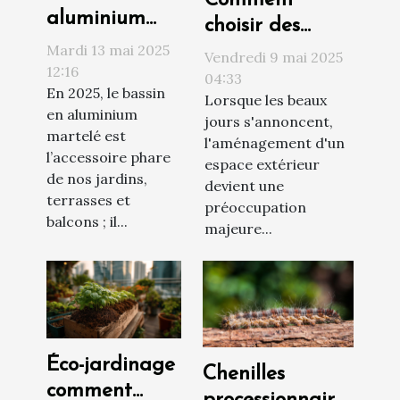
Comment
aluminium
choisir des
martelé :
Mardi 13 mai 2025
meubles de
Vendredi 9 mai 2025
l’accessoire
12:16
jardin durables
04:33
En 2025, le bassin
esthétique de
Lorsque les beaux
et
en aluminium
nos jardins en
jours s'annoncent,
écoresponsables
martelé est
l'aménagement d'un
2025 !
l’accessoire phare
espace extérieur
de nos jardins,
devient une
terrasses et
préoccupation
balcons ; il...
majeure...
Éco-jardinage
Chenilles
comment