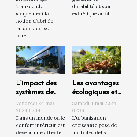
transcende
durabilité et son
simplement la
esthétique au fil...
notion d'abri de
jardin pour se
muer...
L’impact des
Les avantages
systèmes de
écologiques et
climatisation
esthétiques de
Vendredi 24 mai
Samedi 4 mai 2024
sur le design
l'intégration
2024 05:14
02:16
Dans un monde où le
L'urbanisation
extérieur et le
des saules
confort intérieur est
croissante pose de
confort
crevettes dans
devenu une attente
multiples défis
les jardins