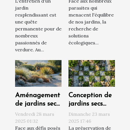
L'entretien d'un
Face aux nombreux
pour un jardin
parasites du
jardin
parasites qui
toujours vert
jardin
resplendissant est
menacent l'équilibre
méthodes
une quête
de nos jardins, la
naturelles et
permanente pour de
recherche de
efficaces
nombreux
solutions
passionnés de
écologiques...
verdure. Au...
Aménagement
Conception de
de jardins secs
jardins secs
et durables
économie
Vendredi 28 mars
Dimanche 23 mars
choix de
d'eau et
2025 01:32
2025 17:46
Face aux défis posés
La préservation de
plantes et
esthétique