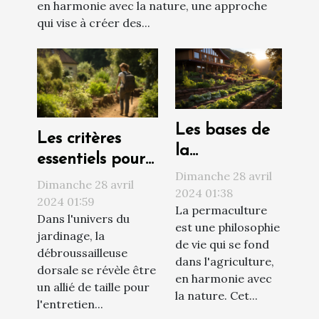
en harmonie avec la nature, une approche
qui vise à créer des...
Les bases de
Les critères
la
essentiels pour
permaculture
Dimanche 28 avril
choisir la
Dimanche 28 avril
pour un jardin
2024 01:38
meilleure
2024 01:59
La permaculture
écologique et
Dans l'univers du
débroussailleuse
est une philosophie
autosuffisant
jardinage, la
dorsale pour
de vie qui se fond
débroussailleuse
dans l'agriculture,
votre jardin en
dorsale se révèle être
en harmonie avec
2024
un allié de taille pour
la nature. Cet...
l'entretien...