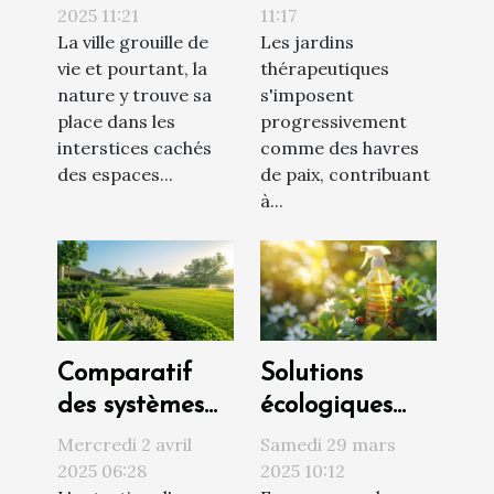
pour espaces
conception et
2025 11:21
11:17
La ville grouille de
Les jardins
urbains
plantes
vie et pourtant, la
thérapeutiques
optimisation
recommandées
nature y trouve sa
s'imposent
d'espace et
place dans les
progressivement
choix de
interstices cachés
comme des havres
plantes
des espaces...
de paix, contribuant
à...
adaptées
Comparatif
Solutions
des systèmes
écologiques
d'arrosage
pour lutter
Mercredi 2 avril
Samedi 29 mars
automatique
contre les
2025 06:28
2025 10:12