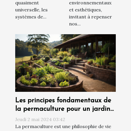
quasiment
environnementaux
urbains
universelle, les
et esthétiques,
systèmes de...
invitant à repenser
nos...
Les principes fondamentaux de
la permaculture pour un jardin
durable et autonome
Jeudi 2 mai 2024 03:42
La permaculture est une philosophie de vie