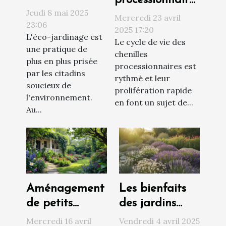
processionnaires
créer un
Jeudi 8 mai 2025
: est-ce encore
Mercredi 23 avril
compost
23:06
temps
2025 17:20
L'éco-jardinage est
viable en
Le cycle de vie des
d’installer un
une pratique de
milieu urbain
chenilles
écopiège ?
plus en plus prisée
processionnaires est
par les citadins
rythmé et leur
soucieux de
prolifération rapide
l'environnement.
en font un sujet de...
Au...
Aménagement
Les bienfaits
de petits
des jardins
jardins secrets
thérapeutiques
Mercredi 16 avril
Vendredi 4 avril 2025