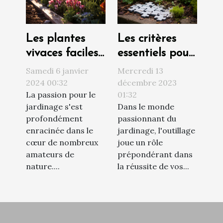
Les plantes
Les critères
vivaces faciles
essentiels pour
d'entretien
une scie
Samedi 6 janvier
Mercredi 13
pour un jardin
sauteuse
2024 00:32
décembre 2023
La passion pour le
01:32
fleuri toute
efficace dans
jardinage s'est
Dans le monde
l'année
vos travaux de
profondément
passionnant du
jardinage
enracinée dans le
jardinage, l'outillage
cœur de nombreux
joue un rôle
amateurs de
prépondérant dans
nature....
la réussite de vos...