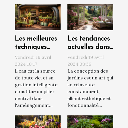
Les meilleures
Les tendances
techniques
actuelles dans
pour
la conception
Vendredi 19 avril
Vendredi 19 avril
maximiser la
des jardins
2024 10:17
2024 08:36
L'eau est la source
La conception des
récolte de l'eau
avec portes-
de toute vie, et sa
jardins est un art qui
de pluie dans
fenêtres :
gestion intelligente
se réinvente
un jardin
optimisation
constitue un pilier
constamment,
autonome
de l'espace et
central dans
alliant esthétique et
de la lumière
l'aménagement...
fonctionnalité...