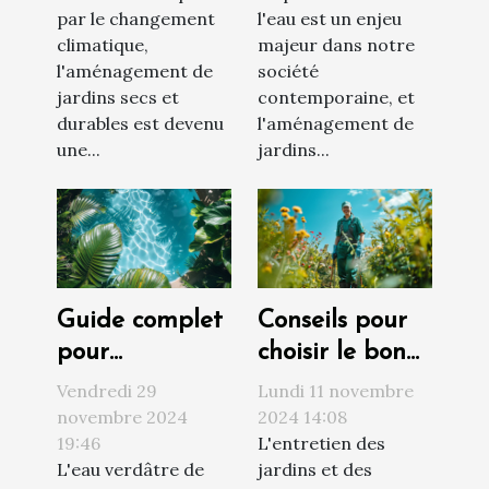
par le changement
l'eau est un enjeu
techniques de
moderne
climatique,
majeur dans notre
conservation
l'aménagement de
société
de l'eau
jardins secs et
contemporaine, et
durables est devenu
l'aménagement de
une...
jardins...
Guide complet
Conseils pour
pour
choisir le bon
transformer
service
Vendredi 29
Lundi 11 novembre
une eau de
d'entretien de
novembre 2024
2024 14:08
19:46
L'entretien des
piscine verte
jardins et
L'eau verdâtre de
jardins et des
en claire
espaces verts