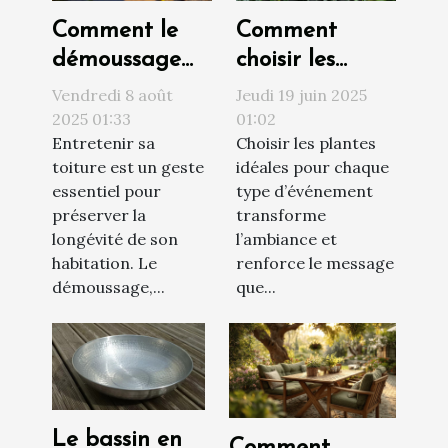
Comment le
Comment
démoussage
choisir les
prolonge la
meilleures
Vendredi 8 août
Jeudi 19 juin 2025
durée de vie
plantes pour
2025 01:33
01:02
Entretenir sa
Choisir les plantes
de votre
chaque type
toiture est un geste
idéales pour chaque
toiture ?
d'événement
essentiel pour
type d’événement
préserver la
transforme
longévité de son
l’ambiance et
habitation. Le
renforce le message
démoussage,...
que...
Le bassin en