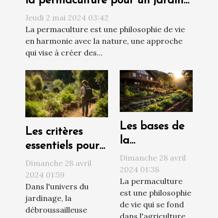
la permaculture pour un jardin
durable et autonome
Jeudi 2 mai 2024 03:42
La permaculture est une philosophie de vie
en harmonie avec la nature, une approche
qui vise à créer des...
Les bases de
Les critères
la
essentiels pour
permaculture
Dimanche 28 avril
choisir la
Dimanche 28 avril
pour un jardin
2024 01:38
meilleure
2024 01:59
La permaculture
écologique et
Dans l'univers du
débroussailleuse
est une philosophie
autosuffisant
jardinage, la
dorsale pour
de vie qui se fond
débroussailleuse
dans l'agriculture,
votre jardin en