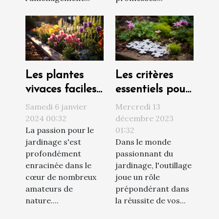
Les plantes
Les critères
vivaces faciles
essentiels pour
d'entretien
une scie
Samedi 6 janvier
Mercredi 13
pour un jardin
sauteuse
2024 00:32
décembre 2023
La passion pour le
01:32
fleuri toute
efficace dans
jardinage s'est
Dans le monde
l'année
vos travaux de
profondément
passionnant du
jardinage
enracinée dans le
jardinage, l'outillage
cœur de nombreux
joue un rôle
amateurs de
prépondérant dans
nature....
la réussite de vos...