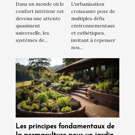
Dans un monde où le
L'urbanisation
extérieur et le
des saules
confort intérieur est
croissante pose de
confort
crevettes dans
devenu une attente
multiples défis
les jardins
quasiment
environnementaux
urbains
universelle, les
et esthétiques,
systèmes de...
invitant à repenser
nos...
Les principes fondamentaux de