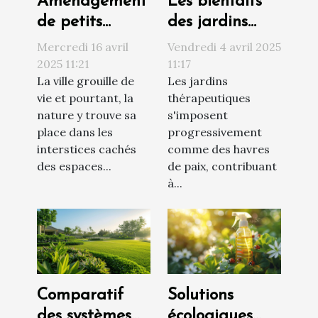
Aménagement
Les bienfaits
de petits
des jardins
jardins secrets
thérapeutiques
Mercredi 16 avril
Vendredi 4 avril 2025
pour espaces
conception et
2025 11:21
11:17
La ville grouille de
Les jardins
urbains
plantes
vie et pourtant, la
thérapeutiques
optimisation
recommandées
nature y trouve sa
s'imposent
d'espace et
place dans les
progressivement
choix de
interstices cachés
comme des havres
plantes
des espaces...
de paix, contribuant
à...
adaptées
Comparatif
Solutions
des systèmes
écologiques