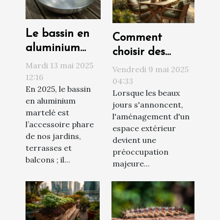
Le bassin en
Comment
aluminium
choisir des
martelé :
Mardi 13 mai 2025
meubles de
Vendredi 9 mai 2025
l’accessoire
12:16
jardin durables
04:33
En 2025, le bassin
esthétique de
Lorsque les beaux
et
en aluminium
nos jardins en
jours s'annoncent,
écoresponsables
martelé est
l'aménagement d'un
2025 !
l’accessoire phare
espace extérieur
de nos jardins,
devient une
terrasses et
préoccupation
balcons ; il...
majeure...