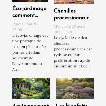
Éco-jardinage
Chenilles
comment
processionnaires
créer un
Jeudi 8 mai 2025
: est-ce encore
Mercredi 23 avril
compost
23:06
temps
2025 17:20
L'éco-jardinage est
viable en
Le cycle de vie des
d’installer un
une pratique de
milieu urbain
chenilles
écopiège ?
plus en plus prisée
processionnaires est
par les citadins
rythmé et leur
soucieux de
prolifération rapide
l'environnement.
en font un sujet de...
Au...