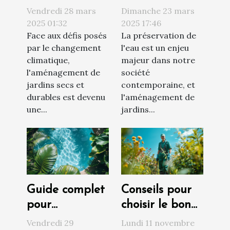
et durables
économie
Vendredi 28 mars
Dimanche 23 mars
choix de
d'eau et
2025 01:32
2025 17:46
Face aux défis posés
La préservation de
plantes et
esthétique
par le changement
l'eau est un enjeu
techniques de
moderne
climatique,
majeur dans notre
conservation
l'aménagement de
société
de l'eau
jardins secs et
contemporaine, et
durables est devenu
l'aménagement de
une...
jardins...
Guide complet
Conseils pour
pour
choisir le bon
transformer
service
Vendredi 29
Lundi 11 novembre