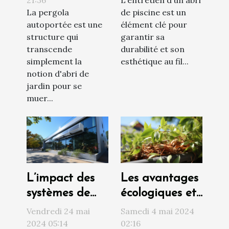
bois, acier ou
abris de
La pergola
de piscine est un
aluminium
piscine
autoportée est une
élément clé pour
structure qui
garantir sa
transcende
durabilité et son
simplement la
esthétique au fil...
notion d'abri de
jardin pour se
muer...
L’impact des
Les avantages
systèmes de
écologiques et
climatisation
esthétiques de
Vendredi 24 mai
Samedi 4 mai 2024
sur le design
l'intégration
2024 05:14
02:16