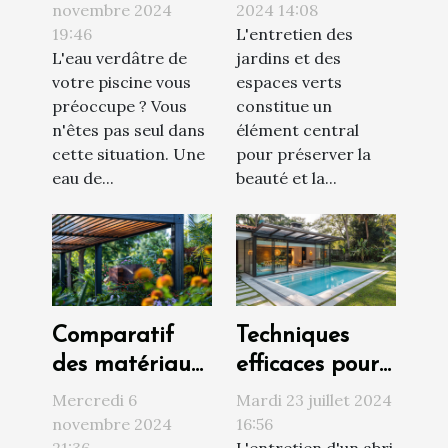
une eau de
d'entretien de
novembre 2024
2024 14:08
19:46
L'entretien des
piscine verte
jardins et
L'eau verdâtre de
jardins et des
en claire
espaces verts
votre piscine vous
espaces verts
naturellement
préoccupe ? Vous
constitue un
n'êtes pas seul dans
élément central
cette situation. Une
pour préserver la
eau de...
beauté et la...
Comparatif
Techniques
des matériaux
efficaces pour
pour pergolas
le nettoyage et
Mercredi 6
Mardi 23 juillet 2024
autoportées :
l'entretien des
novembre 2024
16:56
21:36
L'entretien d'un abri