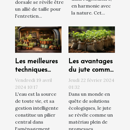
dorsale se révèle être
en harmonie avec
2024
un allié de taille pour
la nature. Cet...
l'entretien...
Les avantages
Les meilleures
du jute comme
techniques
matériau
pour
Jeudi 22 février 2024
Vendredi 19 avril
durable pour
maximiser la
01:32
2024 10:17
Dans un monde en
L'eau est la source
le jardin
récolte de l'eau
quête de solutions
de toute vie, et sa
de pluie dans
écologiques, le jute
gestion intelligente
un jardin
se révèle comme un
constitue un pilier
autonome
matériau plein de
central dans
promesses...
l'aménagement...