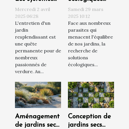
d'arrosage
pour lutter
Mercredi 2 avril
Samedi 29 mars
automatique
contre les
2025 06:28
2025 10:12
L'entretien d'un
Face aux nombreux
pour un jardin
parasites du
jardin
parasites qui
toujours vert
jardin
resplendissant est
menacent l'équilibre
méthodes
une quête
de nos jardins, la
naturelles et
permanente pour de
recherche de
efficaces
nombreux
solutions
passionnés de
écologiques...
verdure. Au...
Aménagement
Conception de
de jardins secs
jardins secs