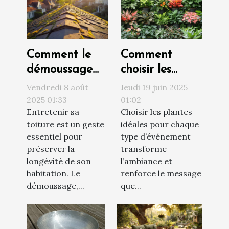
Comment le
Comment
démoussage
choisir les
prolonge la
meilleures
Vendredi 8 août
Jeudi 19 juin 2025
durée de vie
plantes pour
2025 01:33
01:02
Entretenir sa
Choisir les plantes
de votre
chaque type
toiture est un geste
idéales pour chaque
toiture ?
d'événement
essentiel pour
type d’événement
préserver la
transforme
longévité de son
l’ambiance et
habitation. Le
renforce le message
démoussage,...
que...