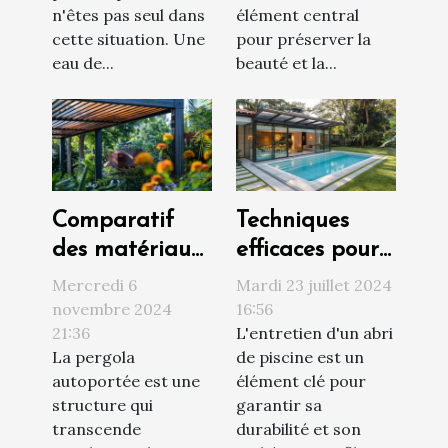
n'êtes pas seul dans
élément central
cette situation. Une
pour préserver la
eau de...
beauté et la...
Comparatif
Techniques
des matériaux
efficaces pour
pour pergolas
le nettoyage et
Mercredi 6
Mardi 23 juillet 2024
autoportées :
l'entretien des
novembre 2024
16:56
21:36
L'entretien d'un abri
bois, acier ou
abris de
La pergola
de piscine est un
aluminium
piscine
autoportée est une
élément clé pour
structure qui
garantir sa
transcende
durabilité et son