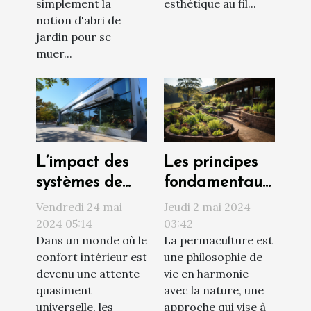
simplement la
esthétique au fil...
notion d'abri de
jardin pour se
muer...
L’impact des
Les principes
systèmes de
fondamentaux
climatisation
de la
Vendredi 24 mai
Jeudi 2 mai 2024
sur le design
permaculture
2024 05:14
03:42
Dans un monde où le
La permaculture est
extérieur et le
pour un jardin
confort intérieur est
une philosophie de
confort
durable et
devenu une attente
vie en harmonie
autonome
quasiment
avec la nature, une
universelle, les
approche qui vise à