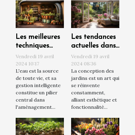
Les meilleures
Les tendances
techniques
actuelles dans
pour
la conception
Vendredi 19 avril
Vendredi 19 avril
maximiser la
des jardins
2024 10:17
2024 08:36
L'eau est la source
La conception des
récolte de l'eau
avec portes-
de toute vie, et sa
jardins est un art qui
de pluie dans
fenêtres :
gestion intelligente
se réinvente
un jardin
optimisation
constitue un pilier
constamment,
autonome
de l'espace et
central dans
alliant esthétique et
de la lumière
l'aménagement...
fonctionnalité...