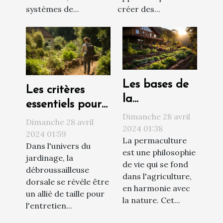
systèmes de...
créer des...
Les bases de
Les critères
la
essentiels pour
permaculture
Dimanche 28 avril
choisir la
Dimanche 28 avril
pour un jardin
2024 01:38
meilleure
2024 01:59
La permaculture
écologique et
Dans l'univers du
débroussailleuse
est une philosophie
autosuffisant
jardinage, la
dorsale pour
de vie qui se fond
débroussailleuse
dans l'agriculture,
votre jardin en
dorsale se révèle être
en harmonie avec
2024
un allié de taille pour
la nature. Cet...
l'entretien...