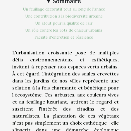
Sommaire
Un feuillage décoratif tout au long de l'année
Une contribution à la biodiversité urbaine
Un atout pour la qualité de l'air
Un rôle contre les îlots de chaleur urbains
Facilité d'entretien et résilience
L'urbanisation croissante pose de multiples
défis environnementaux et esthétiques,
invitant à repenser nos espaces verts urbains.
À cet égard, l'intégration des saules crevettes
dans les jardins de nos villes représente une
solution à la fois charmante et bénéfique pour
l'écosystème. Ces arbustes, aux couleurs vives
et au feuillage luxuriant, attirent le regard et
suscitent l'intérêt des citadins et des
naturalistes. La plantation de ces végétaux
n'est pas simplement un choix esthétique ; elle
s'inscrit dans une démarche écologique