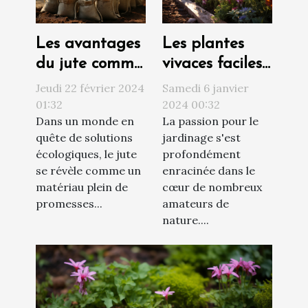
Les avantages
Les plantes
du jute comme
vivaces faciles
matériau
d'entretien
Jeudi 22 février 2024
Samedi 6 janvier
durable pour
pour un jardin
01:32
2024 00:32
Dans un monde en
La passion pour le
le jardin
fleuri toute
quête de solutions
jardinage s'est
l'année
écologiques, le jute
profondément
se révèle comme un
enracinée dans le
matériau plein de
cœur de nombreux
promesses...
amateurs de
nature....