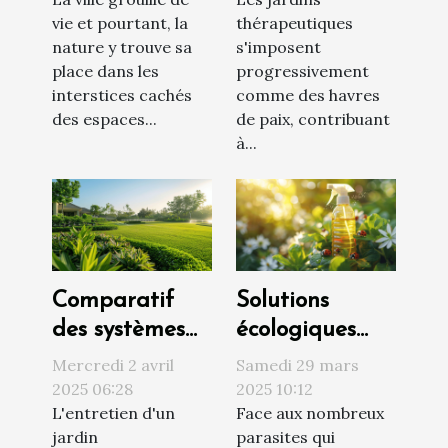
urbains
plantes
vie et pourtant, la
thérapeutiques
optimisation
recommandées
nature y trouve sa
s'imposent
d'espace et
place dans les
progressivement
choix de
interstices cachés
comme des havres
plantes
des espaces...
de paix, contribuant
à...
adaptées
Comparatif
Solutions
des systèmes
écologiques
d'arrosage
pour lutter
Mercredi 2 avril
Samedi 29 mars
automatique
contre les
2025 06:28
2025 10:12
L'entretien d'un
Face aux nombreux
pour un jardin
parasites du
jardin
parasites qui
toujours vert
jardin