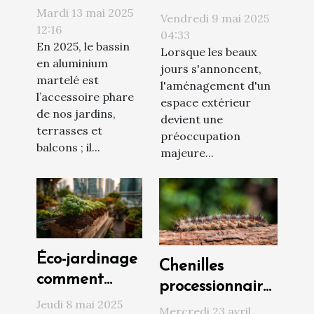
martelé :
Mardi 13 mai 2025
meubles de
Vendredi 9 mai 2025
l’accessoire
12:16
jardin durables
04:33
En 2025, le bassin
esthétique de
Lorsque les beaux
et
en aluminium
nos jardins en
jours s'annoncent,
écoresponsables
martelé est
l'aménagement d'un
2025 !
l’accessoire phare
espace extérieur
de nos jardins,
devient une
terrasses et
préoccupation
balcons ; il...
majeure...
Éco-jardinage
Chenilles
comment
processionnaires
créer un
Jeudi 8 mai 2025
: est-ce encore
Mercredi 23 avril