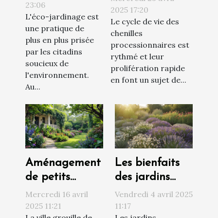
compost
23:06
temps
2025 17:20
L'éco-jardinage est
viable en
Le cycle de vie des
d’installer un
une pratique de
milieu urbain
chenilles
écopiège ?
plus en plus prisée
processionnaires est
par les citadins
rythmé et leur
soucieux de
prolifération rapide
l'environnement.
en font un sujet de...
Au...
Aménagement
Les bienfaits
de petits
des jardins
jardins secrets
thérapeutiques
Mercredi 16 avril
Vendredi 4 avril 2025
pour espaces
conception et
2025 11:21
11:17
La ville grouille de
Les jardins