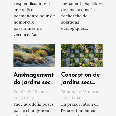
resplendissant est
menacent l'équilibre
méthodes
une quête
de nos jardins, la
naturelles et
permanente pour de
recherche de
efficaces
nombreux
solutions
passionnés de
écologiques...
verdure. Au...
Aménagement
Conception de
de jardins secs
jardins secs
et durables
économie
Vendredi 28 mars
Dimanche 23 mars
choix de
d'eau et
2025 01:32
2025 17:46
Face aux défis posés
La préservation de
plantes et
esthétique
par le changement
l'eau est un enjeu
techniques de
moderne