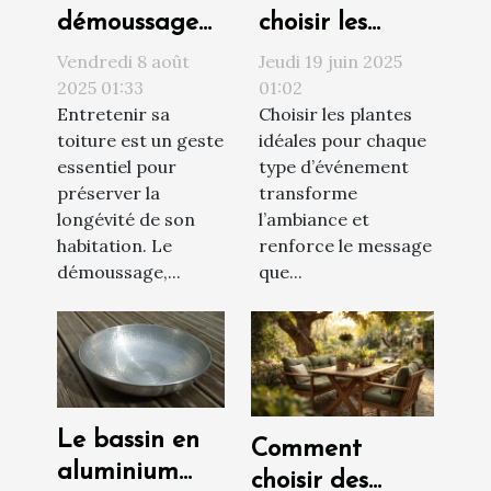
démoussage
choisir les
prolonge la
meilleures
Vendredi 8 août
Jeudi 19 juin 2025
durée de vie
plantes pour
2025 01:33
01:02
Entretenir sa
Choisir les plantes
de votre
chaque type
toiture est un geste
idéales pour chaque
toiture ?
d'événement
essentiel pour
type d’événement
préserver la
transforme
longévité de son
l’ambiance et
habitation. Le
renforce le message
démoussage,...
que...
Le bassin en
Comment
aluminium
choisir des