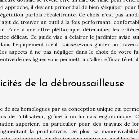
4 approche, il devient primordial de bien s'équiper pour f
égétation parfois récalcitrante. Ce choix n'est pas anodi
s'agit de trouver un outil à la fois performant, confortab
in. Face à une offre pléthorique, déterminer les critère
ce délicat. Ce guide vise à éclairer le jardinier avisé su
 dans l'équipement idéal. Laissez-vous guider au travers
es aspects à ne pas négliger dans le choix de votre fu
ntive de ces lignes vous permettra d'allier efficacité et pl
cités de la débroussailleuse
gue de ses homologues par sa conception unique qui perme
 dos de l'utilisateur, grâce à un harnais ergonomique. C
isation supérieur, en particulier pour des travaux de lo
augmentant la productivité. De plus, sa manœuvrabilité
verts, notamment sur des terrains pentus ou accidentés o