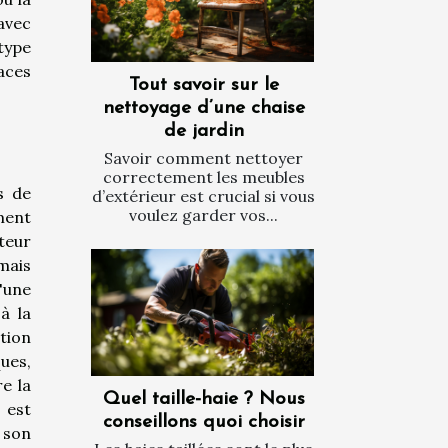
avec
type
aces
Tout savoir sur le
nettoyage d’une chaise
de jardin
Savoir comment nettoyer
correctement les meubles
s de
d’extérieur est crucial si vous
voulez garder vos...
ment
teur
mais
'une
à la
tion
ues,
e la
Quel taille-haie ? Nous
 est
conseillons quoi choisir
 son