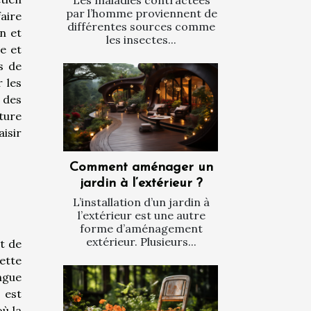
Les maladies contractées
par l’homme proviennent de
aire
différentes sources comme
n et
les insectes...
le et
s de
r les
 des
ture
aisir
Comment aménager un
jardin à l’extérieur ?
L’installation d’un jardin à
l’extérieur est une autre
forme d’aménagement
extérieur. Plusieurs...
t de
ette
ngue
 est
ù la