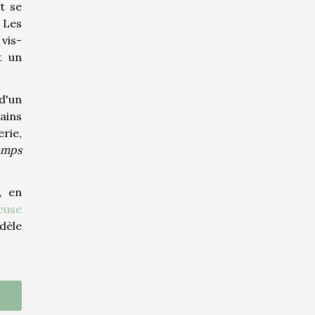
t se
. Les
vis-
t un
d'un
ains
rie,
emps
, en
leuse
dèle