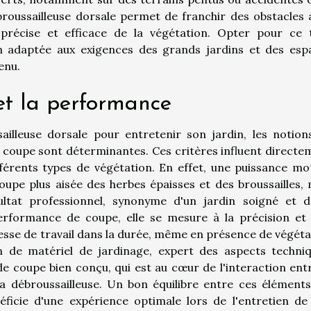
débroussailleuse dorsale permet de franchir des obstacles 
précise et efficace de la végétation. Opter pour ce 
on adaptée aux exigences des grands jardins et des esp
enu.
et la performance
sailleuse dorsale pour entretenir son jardin, les notion
coupe sont déterminantes. Ces critères influent directe
différents types de végétation. En effet, une puissance mo
upe plus aisée des herbes épaisses et des broussailles, 
ltat professionnel, synonyme d'un jardin soigné et d
erformance de coupe, elle se mesure à la précision et 
tesse de travail dans la durée, même en présence de végéta
n de matériel de jardinage, expert des aspects techniq
e coupe bien conçu, qui est au cœur de l'interaction entr
la débroussailleuse. Un bon équilibre entre ces éléments
néficie d'une expérience optimale lors de l'entretien de