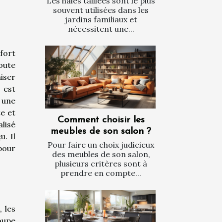
Les haies taillées sont le plus
souvent utilisées dans les
jardins familiaux et
nécessitent une...
fort
oute
iser
 est
 une
e et
Comment choisir les
lisé
meubles de son salon ?
. Il
Pour faire un choix judicieux
pour
des meubles de son salon,
plusieurs critères sont à
prendre en compte...
 les
oupe