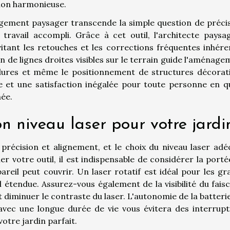
tion harmonieuse.
agement paysager transcende la simple question de précis
travail accompli. Grâce à cet outil, l'architecte paysag
tant les retouches et les corrections fréquentes inhére
n de lignes droites visibles sur le terrain guide l'aménag
ordures et même le positionnement de structures décorati
le et une satisfaction inégalée pour toute personne en q
née.
n niveau laser pour votre jardi
 précision et alignement, et le choix du niveau laser adé
er votre outil, il est indispensable de considérer la port
pareil peut couvrir. Un laser rotatif est idéal pour les g
 étendue. Assurez-vous également de la visibilité du faisc
t diminuer le contraste du laser. L'autonomie de la batteri
 avec une longue durée de vie vous évitera des interrupt
tre jardin parfait.