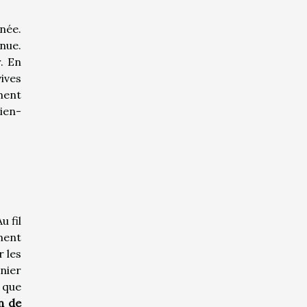
née.
nue.
. En
vives
ment
bien-
Au fil
ment
 les
nier
 que
n de