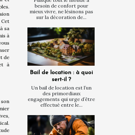
besoin de confort pour
bles.
mieux vivre, ne lésinons pas
sion
sur la décoration de...
? Cet
à sa
ais à
vous
aser
t de
et à
Bail de location : à quoi
sert-il ?
Un bail de location est l’un
des primordiaux
engagements qui urge d’être
 son
effectué entre le...
mier
ives,
cal.
tude