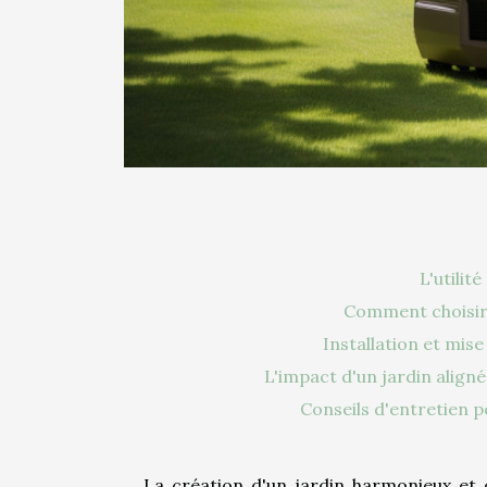
L'utilit
Comment choisir 
Installation et mise
L'impact d'un jardin aligné
Conseils d'entretien p
La création d'un jardin harmonieux et 