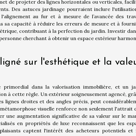
met de projeter des lignes horizontales ou verticales, facil
ts. Des astuces jardinage pourraient inclure l'utilisatio
l'alignement au fur et à mesure de l’avancée des trav
s sa capacité à réduire les erreurs de mesure et à fourni
trique, contribuant à la perfection du jardin. Investir da
 personne cherchant à obtenir un espace extérieur harmon
ligné sur l'esthétique et la vale
primordial dans la valorisation immobilière, et un ja
ion à cette règle. Un extérieur soigneusement agencé, grâ
es lignes droites et des angles précis, peut considérable
e métamorphose visuelle renforce non seulement l'attrait d
er une augmentation significative de sa valeur sur le ma
cialisés en propriétés de luxe reconnaissent que les esp
plaisants captent l'intérêt des acheteurs potentiels et 