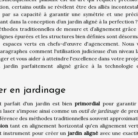
on, certains outils se révèlent être des alliés incontesta
e par sa capacité à garantir une symétrie et une préci
nant dans la conception d’un jardin aligné à la perfection 
éthodes traditionnelles de mesure et d’alignement grâce 
es lignes épurées et les structures bien définies sont désorm
es espaces verts en chefs-d'œuvre d'agencement. Nous 
aragraphes comment l'utilisation judicieuse d'un niveau l
r et vous aider à atteindre l'excellence dans votre proje
n jardin parfaitement aligné grâce à la technologie 
ser en jardinage
t parfait d'un jardin est bien
primordial
pour garantir
eau laser s'impose ainsi comme un
outil de jardinage
de pre
différence des méthodes traditionnelles souvent approximat
sion
tant en alignement horizontal qu'en alignement verti
cet instrument pour créer un
jardin aligné
avec une exacti