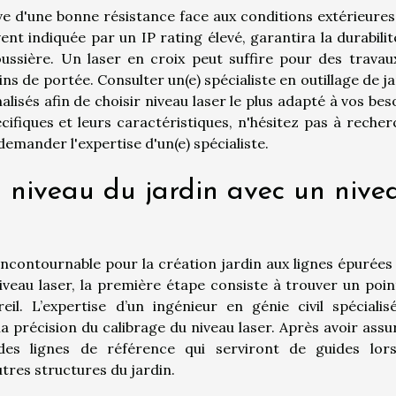
uve d'une bonne résistance face aux conditions extérieures
t indiquée par un IP rating élevé, garantira la durabilit
oussière. Un laser en croix peut suffire pour des travau
ns de portée. Consulter un(e) spécialiste en outillage de j
isés afin de choisir niveau laser le plus adapté à vos bes
ifiques et leurs caractéristiques, n'hésitez pas à recher
mander l'expertise d'un(e) spécialiste.
n niveau du jardin avec un nive
 incontournable pour la création jardin aux lignes épurées
 niveau laser, la première étape consiste à trouver un poi
eil. L’expertise d’un ingénieur en génie civil spécialis
a précision du calibrage du niveau laser. Après avoir assu
ir des lignes de référence qui serviront de guides lor
tres structures du jardin.