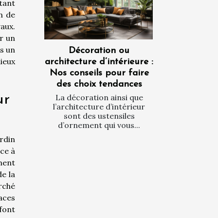
itant
n de
aux.
r un
ns un
Décoration ou
ieux
architecture d’intérieure :
Nos conseils pour faire
des choix tendances
ur
La décoration ainsi que
l’architecture d’intérieur
sont des ustensiles
d’ornement qui vous...
rdin
ce à
ment
e la
rché
aces
font