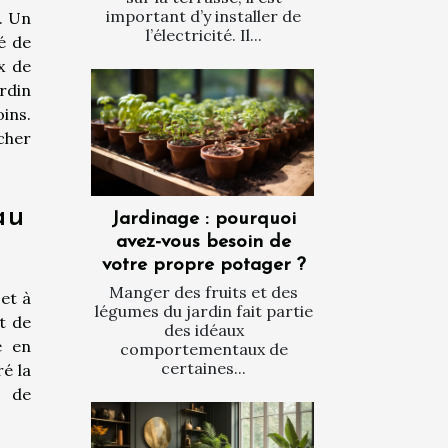
important d’y installer de
. Un
l’électricité. Il...
é de
x de
ardin
oins.
cher
au
Jardinage : pourquoi
avez-vous besoin de
votre propre potager ?
Manger des fruits et des
 et à
légumes du jardin fait partie
nt de
des idéaux
é en
comportementaux de
certaines...
ré la
s de