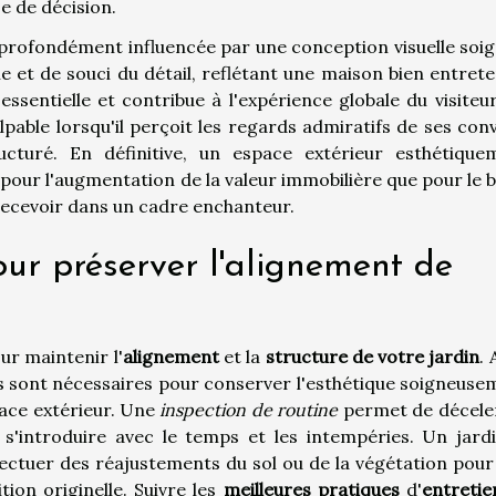
e de décision.
t profondément influencée par une conception visuelle soig
 et de souci du détail, reflétant une maison bien entrete
ssentielle et contribue à l'expérience globale du visiteur
alpable lorsqu'il perçoit les regards admiratifs de ses con
cturé. En définitive, un espace extérieur esthétique
 pour l'augmentation de la valeur immobilière que pour le 
 recevoir dans un cadre enchanteur.
our préserver l'alignement de
r maintenir l'
alignement
et la
structure de votre jardin
. 
s sont nécessaires pour conserver l'esthétique soigneuse
pace extérieur. Une
inspection de routine
permet de déceler
t s'introduire avec le temps et les intempéries. Un jardi
fectuer des réajustements du sol ou de la végétation pour
ion originelle. Suivre les
meilleures pratiques
d'
entretie