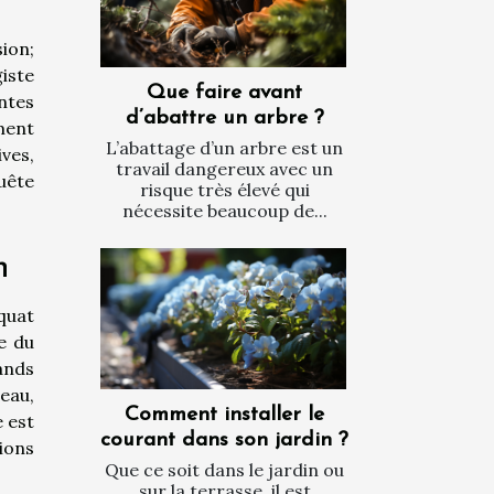
ion;
iste
Que faire avant
ntes
d’abattre un arbre ?
ement
L’abattage d’un arbre est un
ves,
travail dangereux avec un
uête
risque très élevé qui
nécessite beaucoup de...
n
quat
ée du
rands
eau,
Comment installer le
e est
courant dans son jardin ?
ions
Que ce soit dans le jardin ou
sur la terrasse, il est